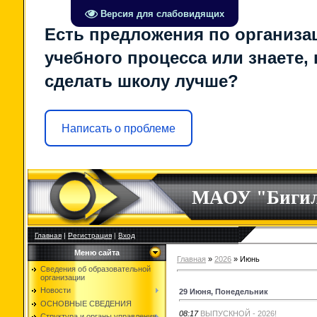
Версия для слабовидящих
Есть предложения по организа
учебного процесса или знаете, 
сделать школу лучше?
Написать о проблеме
МАОУ "Биги
Главная
|
Регистрация
|
Вход
Меню сайта
Главная
»
2026
»
Июнь
Сведения об образовательной
организации
Новости
29 Июня, Понедельник
ОСНОВНЫЕ СВЕДЕНИЯ
08:17
ВЫПУСКНОЙ - 2026!
Структура и органы управления