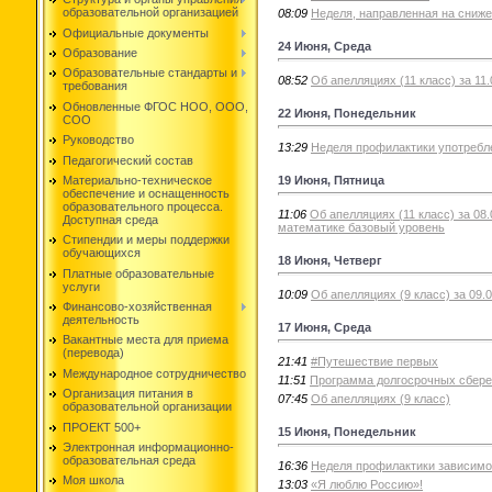
образовательной организацией
08:09
Неделя, направленная на сниже
Официальные документы
24 Июня, Среда
Образование
Образовательные стандарты и
08:52
Об апелляциях (11 класс) за 11
требования
Обновленные ФГОС НОО, ООО,
22 Июня, Понедельник
СОО
Руководство
13:29
Неделя профилактики употребл
Педагогический состав
19 Июня, Пятница
Материально-техническое
обеспечение и оснащенность
образовательного процесса.
11:06
Об апелляциях (11 класс) за 08
Доступная среда
математике базовый уровень
Стипендии и меры поддержки
обучающихся
18 Июня, Четверг
Платные образовательные
услуги
10:09
Об апелляциях (9 класс) за 09.0
Финансово-хозяйственная
деятельность
17 Июня, Среда
Вакантные места для приема
(перевода)
21:41
#Путешествие первых
Международное сотрудничество
11:51
Программа долгосрочных сбер
Организация питания в
07:45
Об апелляциях (9 класс)
образовательной организации
ПРОЕКТ 500+
15 Июня, Понедельник
Электронная информационно-
образовательная среда
16:36
Неделя профилактики зависимо
Моя школа
13:03
«Я люблю Россию»!