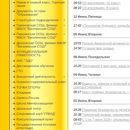
Прием в первый класс. Горячая
09:53
Об апелляциях (11 класс)
линия
08:10
Об апелляциях (9 класс)
Документы по теме
"Образование"
12 Июня, Пятница
Структурное подразделение
Горюновская СОШ, филиал
17:42
«Технологии будущего: когда Ал
МАОУ "Бигилинская СОШ"
Першинская ООШ, филиал
09 Июня, Вторник
МАОУ "Бигилинская СОШ"
Дроновская ООШ, филиал МАОУ
19:01
Неделя физической активности
"Бигилинская СОШ"
14:50
Путешествие первых
ФУНКЦИОНАЛЬНАЯ
ГРАМОТНОСТЬ
08 Июня, Понедельник
АИС "ЭДО"
10:20
Погружение в мир кино: наше п
Дистанционное обучение
ГТО
04 Июня, Четверг
Внеурочная деятельность
Охранно-оздоровительный совет
10:30
Бодрость, энергия и отличный 
спорта и здоровья!
ТОЧКА ОПОРЫ
09:17
Квест пройден: безопасность — 
Юнармия
Орлята России
02 Июня, Вторник
Школа Минпросвещения
Школьный театр
19:26
Пожарная безопасность детей в
Спортивный клуб "ГРАНД"
10:38
Творческий размах: оформляем
Консультационный пункт
09:43
С 1 по 7 июня 2026 г объявлен
детей
Государственная итоговая
аттестация