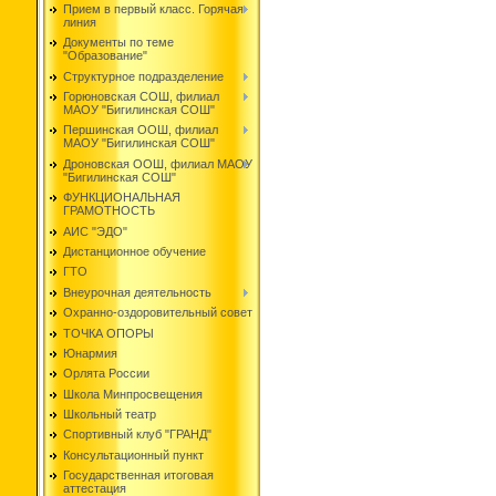
Прием в первый класс. Горячая
линия
Документы по теме
"Образование"
Структурное подразделение
Горюновская СОШ, филиал
МАОУ "Бигилинская СОШ"
Першинская ООШ, филиал
МАОУ "Бигилинская СОШ"
Дроновская ООШ, филиал МАОУ
"Бигилинская СОШ"
ФУНКЦИОНАЛЬНАЯ
ГРАМОТНОСТЬ
АИС "ЭДО"
Дистанционное обучение
ГТО
Внеурочная деятельность
Охранно-оздоровительный совет
ТОЧКА ОПОРЫ
Юнармия
Орлята России
Школа Минпросвещения
Школьный театр
Спортивный клуб "ГРАНД"
Консультационный пункт
Государственная итоговая
аттестация