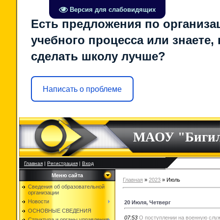
Версия для слабовидящих
Есть предложения по организа
учебного процесса или знаете, 
сделать школу лучше?
Написать о проблеме
МАОУ "Биги
Главная
|
Регистрация
|
Вход
Меню сайта
Главная
»
2023
»
Июль
Сведения об образовательной
организации
Новости
20 Июля, Четверг
ОСНОВНЫЕ СВЕДЕНИЯ
07:53
О поступлении на военную слу
Структура и органы управления