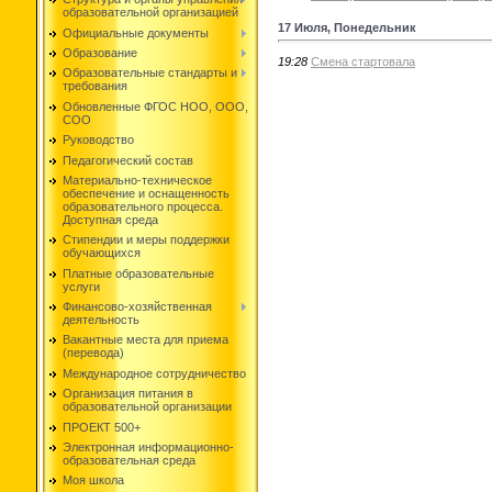
образовательной организацией
17 Июля, Понедельник
Официальные документы
Образование
19:28
Смена стартовала
Образовательные стандарты и
требования
Обновленные ФГОС НОО, ООО,
СОО
Руководство
Педагогический состав
Материально-техническое
обеспечение и оснащенность
образовательного процесса.
Доступная среда
Стипендии и меры поддержки
обучающихся
Платные образовательные
услуги
Финансово-хозяйственная
деятельность
Вакантные места для приема
(перевода)
Международное сотрудничество
Организация питания в
образовательной организации
ПРОЕКТ 500+
Электронная информационно-
образовательная среда
Моя школа