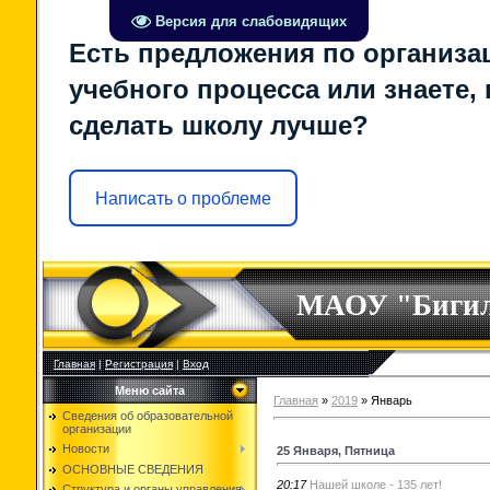
Версия для слабовидящих
Есть предложения по организа
учебного процесса или знаете, 
сделать школу лучше?
Написать о проблеме
МАОУ "Биги
Главная
|
Регистрация
|
Вход
Меню сайта
Главная
»
2019
»
Январь
Сведения об образовательной
организации
Новости
25 Января, Пятница
ОСНОВНЫЕ СВЕДЕНИЯ
20:17
Нашей школе - 135 лет!
Структура и органы управления