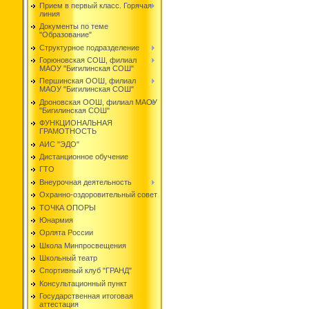
Прием в первый класс. Горячая
линия
Документы по теме
"Образование"
Структурное подразделение
Горюновская СОШ, филиал
МАОУ "Бигилинская СОШ"
Першинская ООШ, филиал
МАОУ "Бигилинская СОШ"
Дроновская ООШ, филиал МАОУ
"Бигилинская СОШ"
ФУНКЦИОНАЛЬНАЯ
ГРАМОТНОСТЬ
АИС "ЭДО"
Дистанционное обучение
ГТО
Внеурочная деятельность
Охранно-оздоровительный совет
ТОЧКА ОПОРЫ
Юнармия
Орлята России
Школа Минпросвещения
Школьный театр
Спортивный клуб "ГРАНД"
Консультационный пункт
Государственная итоговая
аттестация