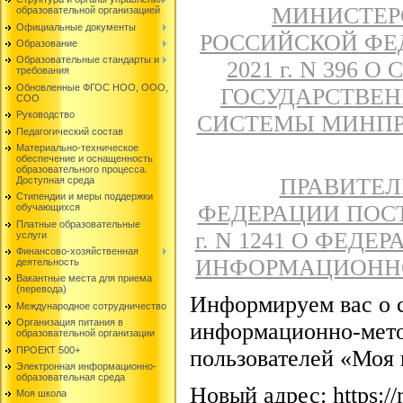
МИНИСТЕР
образовательной организацией
Официальные документы
РОССИЙСКОЙ ФЕД
Образование
Образовательные стандарты и
2021 г. N 396
требования
Обновленные ФГОС НОО, ООО,
ГОСУДАРСТВЕ
СОО
Руководство
СИСТЕМЫ МИНПР
Педагогический состав
Материально-техническое
обеспечение и оснащенность
образовательного процесса.
ПРАВИТЕЛ
Доступная среда
Стипендии и меры поддержки
ФЕДЕРАЦИИ ПОСТА
обучающихся
Платные образовательные
г. N 1241 О ФЕД
услуги
Финансово-хозяйственная
ИНФОРМАЦИОННО
деятельность
Вакантные места для приема
(перевода)
Информируем вас о 
Международное сотрудничество
Организация питания в
информационно-мето
образовательной организации
ПРОЕКТ 500+
пользователей «Моя 
Электронная информационно-
образовательная среда
Новый адрес: https://
Моя школа