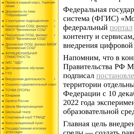
Прием в первый класс. Горячая
линия
Федеральная госуда
Документы по теме
"Образование"
система (ФГИС) «Мо
Структурное подразделение
федеральный
портал
Горюновская СОШ, филиал
МАОУ "Бигилинская СОШ"
контенту и сервисам
Першинская ООШ, филиал
МАОУ "Бигилинская СОШ"
внедрения цифровой 
Дроновская ООШ, филиал МАОУ
"Бигилинская СОШ"
ФУНКЦИОНАЛЬНАЯ
Напомним, что в кон
ГРАМОТНОСТЬ
АИС "ЭДО"
Правительства РФ 
Дистанционное обучение
подписал
постановл
ГТО
Внеурочная деятельность
территории отдельны
Охранно-оздоровительный совет
ТОЧКА ОПОРЫ
Федерации с 10 дека
Юнармия
2022 года экспериме
Орлята России
Школа Минпросвещения
образовательной сре
Школьный театр
Спортивный клуб "ГРАНД"
Главная цель внедре
Консультационный пункт
Государственная итоговая
среды — создать рав
аттестация