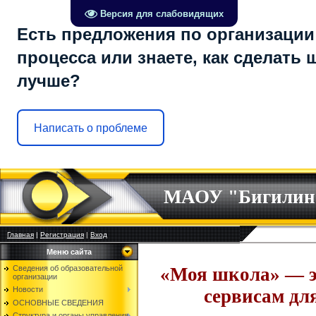
Версия для слабовидящих
Есть предложения по организации
процесса или знаете, как сделать 
лучше?
Написать о проблеме
МАОУ "Бигилин
Главная
|
Регистрация
|
Вход
Меню сайта
Сведения об образовательной
«Моя школа» — э
организации
Новости
сервисам дл
ОСНОВНЫЕ СВЕДЕНИЯ
Структура и органы управления