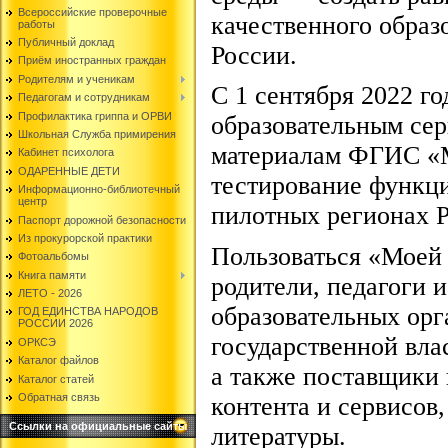
Всероссийские проверочные
качественного образ
работы
Публичный доклад
России.
Приём иностранных граждан
Родителям и ученикам
С 1 сентября 2022 го
Педагогам и сотрудникам
Профилактика гриппа и ОРВИ
образовательным се
Школьная Служба примирения
материалам ФГИС «М
Кабинет психолога
ОДАРЕННЫЕ ДЕТИ
тестирование функци
Информационно-библиотечный
центр
пилотных регионах 
Паспорт дорожной безопасности
Из прокурорской практики
Пользоваться «Моей
Фотоальбомы
Книга памяти
родители, педагоги 
ЛЕТО - 2026
образовательных орг
ГОД ЕДИНСТВА НАРОДОВ
РОССИИ 2026
государственной вла
ОРКСЭ
Каталог файлов
а также поставщики 
Каталог статей
Обратная связь
контента и сервисов
Ссылки на официальные сайты
литературы.