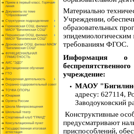
Прием в первый класс. Горячая
линия
Материально техничес
Документы по теме
"Образование"
Учреждении, обеспеч
Структурное подразделение
образовательных прог
Горюновская СОШ, филиал
МАОУ "Бигилинская СОШ"
эпидемиологическим 
Першинская ООШ, филиал
МАОУ "Бигилинская СОШ"
требованиям ФГОС.
Дроновская ООШ, филиал МАОУ
"Бигилинская СОШ"
ФУНКЦИОНАЛЬНАЯ
Информация о
ГРАМОТНОСТЬ
АИС "ЭДО"
беспрепятственног
Дистанционное обучение
учреждение:
ГТО
Внеурочная деятельность
МАОУ "Бигили
Охранно-оздоровительный совет
ТОЧКА ОПОРЫ
адресу: 627114, Р
Юнармия
Заводоуковский ра
Орлята России
Школа Минпросвещения
Конструктивные особ
Школьный театр
Спортивный клуб "ГРАНД"
предусматривают нал
Консультационный пункт
Государственная итоговая
приспособлений, обе
аттестация