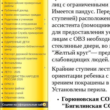
лиц с ограниченными
Всероссийские проверочные
работы
Имеется пандус. Пере
Публичный доклад
Приём иностранных граждан
ступеней) расположен
Родителям и ученикам
ассистента (помощник
Педагогам и сотрудникам
Профилактика гриппа и ОРВИ
для предоставления у
Школьная Служба примирения
лицам с ОВЗ необход
Кабинет психолога
ОДАРЕННЫЕ ДЕТИ
стеклянные двери, во
Информационно-библиотечный
центр
"Желтый круг"— пред
Паспорт дорожной безопасности
слабовидящих людей.
Из прокурорской практики
Фотоальбомы
Крайние ступени лест
Книга памяти
ЛЕТО - 2026
ориентации ребенка с
ГОД ЕДИНСТВА НАРОДОВ
РОССИИ 2026
зрением покрашены в 
ОРКСЭ
Установлены перила.
Каталог файлов
Каталог статей
Горюновская СО
Обратная связь
"Бигилинская 
Ссылки на официальные сайты