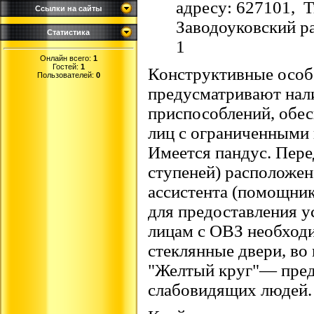
адресу: 627101, Т
Ссылки на сайты
Заводоуковский ра
Статистика
1
Онлайн всего:
1
Гостей:
1
Конструктивные особ
Пользователей:
0
предусматривают нал
приспособлений, обе
лиц с ограниченными
Имеется пандус. Пере
ступеней) расположен
ассистента (помощник
для предоставления у
лицам с ОВЗ необход
стеклянные двери, во
"Желтый круг"— пред
слабовидящих людей.