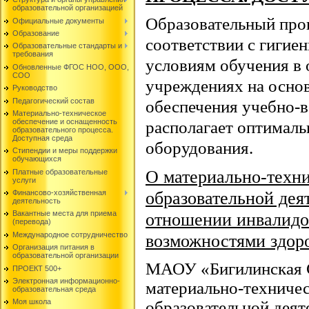
образовательной организацией
Образовательный проц
Официальные документы
Образование
соответствии с гигие
Образовательные стандарты и
требования
условиям обучения в
Обновленные ФГОС НОО, ООО,
СОО
учреждениях на осно
Руководство
Педагогический состав
обеспечения учебно-в
Материально-техническое
обеспечение и оснащенность
располагает оптимал
образовательного процесса.
Доступная среда
оборудования.
Стипендии и меры поддержки
обучающихся
О материально-техн
Платные образовательные
услуги
образовательной деят
Финансово-хозяйственная
деятельность
Вакантные места для приема
отношении инвалидо
(перевода)
Международное сотрудничество
возможностями здоро
Организация питания в
образовательной организации
МАОУ «Бигилинская
ПРОЕКТ 500+
Электронная информационно-
материально-техниче
образовательная среда
Моя школа
образовательной деят