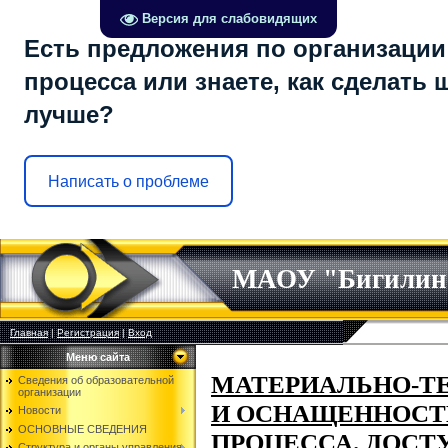
Версия для слабовидящих
Есть предложения по организации
процесса или знаете, как сделать 
лучше?
Написать о проблеме
МАОУ "Бигилин
Главная
|
Регистрация
|
Вход
Меню сайта
МАТЕРИАЛЬНО-Т
Сведения об образовательной
организации
И ОСНАЩЕННОСТ
Новости
ОСНОВНЫЕ СВЕДЕНИЯ
ПРОЦЕССА. ДОСТ
Структура и органы управления