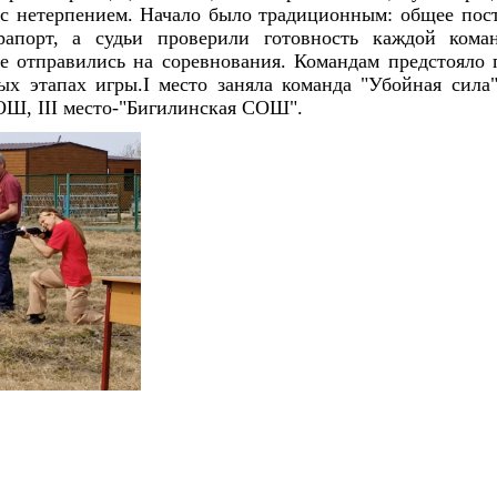
 с нетерпением. Начало было традиционным: общее пост
 рапорт, а судьи проверили готовность каждой кома
е отправились на соревнования. Командам предстояло п
ых этапах игры.
I место заняла команда "Убойная сила
ОШ, III место-"Бигилинская СОШ".