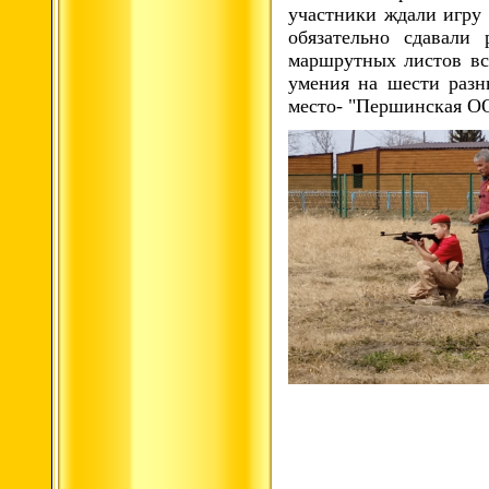
участники ждали игру
обязательно сдавали
маршрутных листов вс
умения на шести разн
место- "Першинская О