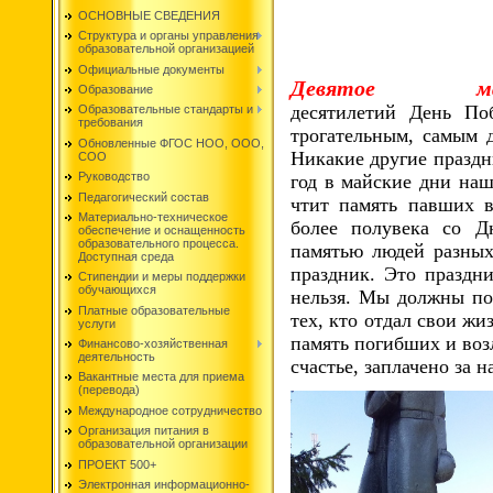
ОСНОВНЫЕ СВЕДЕНИЯ
Структура и органы управления
образовательной организацией
Официальные документы
Девятое ма
Образование
десятилетий День По
Образовательные стандарты и
требования
трогательным, самым 
Обновленные ФГОС НОО, ООО,
Никакие другие праздн
СОО
Руководство
год в майские дни наш
Педагогический состав
чтит память павших в
Материально-техническое
более полувека со Д
обеспечение и оснащенность
образовательного процесса.
памятью людей разных
Доступная среда
праздник. Это праздни
Стипендии и меры поддержки
обучающихся
нельзя. Мы должны пом
Платные образовательные
тех, кто отдал свои ж
услуги
память погибших и во
Финансово-хозяйственная
деятельность
счастье, заплачено за
Вакантные места для приема
(перевода)
Международное сотрудничество
Организация питания в
образовательной организации
ПРОЕКТ 500+
Электронная информационно-