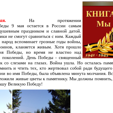
я.
На протяжении
беды 9 мая остается в России самым
душевным праздником и славной датой.
ики не смогут сравниться с ним. Каждый
 народ вспоминает грозные годы войны,
оинов, кланяется живым. Хотя прошло
ня Победы, но время не властно над
 поколений. День Победы - священный
к со слезами на глазах. Война ушла. Но осталась памя
нить и чтить тех, кто жертвовал собой ради будущего
изни во имя Победы, была объявлена минута молчания. В
зложили живые цветы к памятнику. Мы должны помнить, 
 нашу Великую Победу!