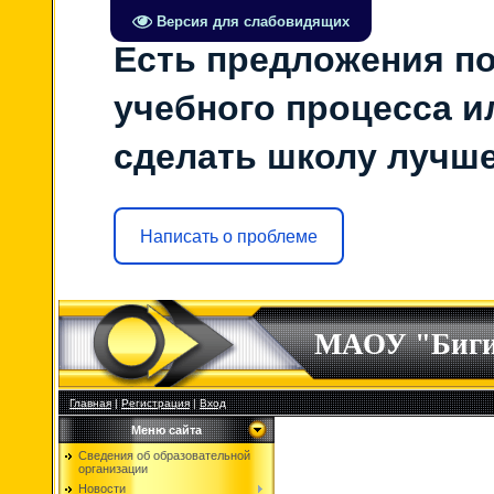
Версия для слабовидящих
Есть предложения по
учебного процесса ил
сделать школу лучш
Написать о проблеме
МАОУ "Биг
Главная
|
Регистрация
|
Вход
Меню сайта
Сведения об образовательной
организации
Новости