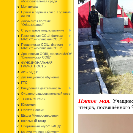
образовательная среда
Моя школа
Прием в первый класс. Горячая
линия
Документы по теме
"Образование"
Структурное подразделение
Горюновская СОШ, филиал
МАОУ "Бигилинская СОШ"
Першинская ООШ, филиал
МАОУ "Бигилинская СОШ"
Дроновская ООШ, филиал МАОУ
"Бигилинская СОШ"
ФУНКЦИОНАЛЬНАЯ
ГРАМОТНОСТЬ
АИС "ЭДО"
Дистанционное обучение
ГТО
Внеурочная деятельность
Охранно-оздоровительный совет
ТОЧКА ОПОРЫ
Пятое мая.
Учащиес
Юнармия
чтецов, посвящённого
Орлята России
Школа Минпросвещения
Школьный театр
Спортивный клуб "ГРАНД"
Консультационный пункт