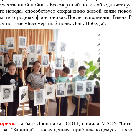
течественной войны.«Бессмертный полк» объединяет суд
е народа, способствует сохранению живой связи покол
амять о родных фронтовиках.После исполнения Гимна Р
м» по теме «Бессмертный полк. День Победы".
преля
.
На базе Дроновская ООШ, филиал МАОУ "Биг
игра "Зарница", посвящённая приближающемуся праз