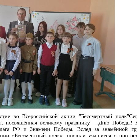
стие во Всероссийской акции "Бессмертный полк"Се
а, посвящённая великому празднику – Дню Победы! 
лага РФ и Знамени Победы. Вслед за знамённой гр
ции «Бессмертный полк», прошли учащиеся с портре