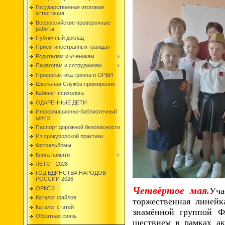
Государственная итоговая
аттестация
Всероссийские проверочные
работы
Публичный доклад
Приём иностранных граждан
Родителям и ученикам
Педагогам и сотрудникам
Профилактика гриппа и ОРВИ
Школьная Служба примирения
Кабинет психолога
ОДАРЕННЫЕ ДЕТИ
Информационно-библиотечный
центр
Паспорт дорожной безопасности
Из прокурорской практики
Фотоальбомы
Книга памяти
ЛЕТО - 2026
ГОД ЕДИНСТВА НАРОДОВ
РОССИИ 2026
Четвёртое мая.
ОРКСЭ
Уча
Каталог файлов
торжественная линейк
Каталог статей
знамённой группой Ф
Обратная связь
шествием в рамках ак