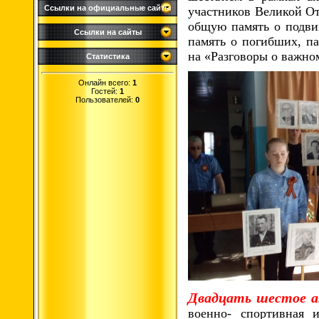
Ссылки на официальные сайты
участников Великой О
общую память о подвиг
Ссылки на сайты
память о погибших, п
на «Разговоры о важно
Статистика
Онлайн всего:
1
Гостей:
1
Пользователей:
0
Двадцать шестое а
военно- спортивная 