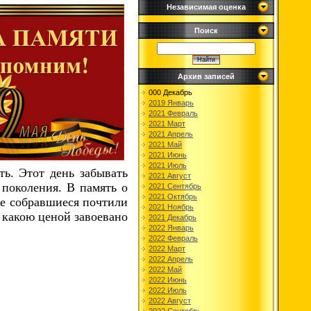
Независимая оценка
Поиск
Архив записей
000 Декабрь
2019 Январь
2021 Февраль
2021 Март
2021 Апрель
2021 Май
2021 Июнь
2021 Июль
ть. Этот день забывать
2021 Август
 поколения. В память о
2021 Сентябрь
2021 Октябрь
се собравшиеся почтили
2021 Ноябрь
какою ценой завоевано
2021 Декабрь
2022 Январь
2022 Февраль
2022 Март
2022 Апрель
2022 Май
2022 Июнь
2022 Июль
2022 Август