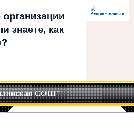
 организации
Решаем вместе
и знаете, как
е?
илинская СОШ"