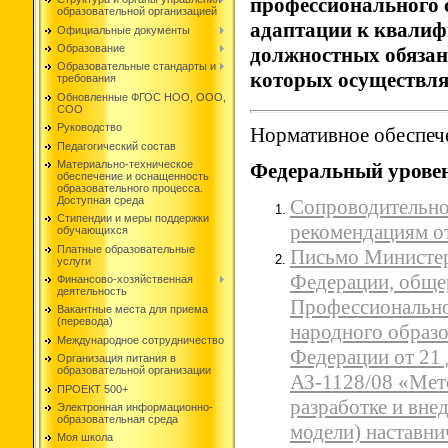
профессионального с
образовательной организацией
адаптации к квали
Официальные документы
Образование
должностных обязан
Образовательные стандарты и
которых осуществля
требования
Обновленные ФГОС НОО, ООО,
СОО
Руководство
Нормативное обеспеч
Педагогический состав
Материально-техническое
Федеральный урове
обеспечение и оснащенность
образовательного процесса.
Доступная среда
Сопроводительно
Стипендии и меры поддержки
рекомендациям о
обучающихся
Платные образовательные
Письмо Министер
услуги
Федерации, обще
Финансово-хозяйственная
деятельность
Профессионально
Вакантные места для приема
(перевода)
народного образо
Международное сотрудничество
Федерации от 21 
Организация питания в
образовательной организации
АЗ-1128/08 «Мет
ПРОЕКТ 500+
разработке и вне
Электронная информационно-
образовательная среда
модели) наставни
Моя школа