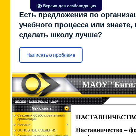
Версия для слабовидящих
Есть предложения по организа
учебного процесса или знаете, 
сделать школу лучше?
Написать о проблеме
МАОУ "Биги
Главная
|
Регистрация
|
Вход
Меню сайта
Сведения об образовательной
НАСТАВНИЧЕСТВ
организации
Новости
Наставничество
–
фо
ОСНОВНЫЕ СВЕДЕНИЯ
Структура и органы управления