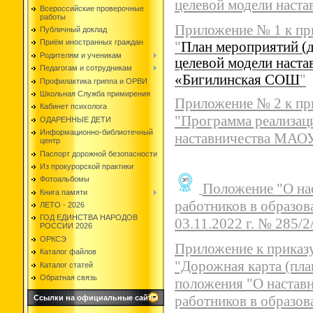
целевой модели наста
Всероссийские проверочные
работы
Приложение № 1 к пр
Публичный доклад
Приём иностранных граждан
"
План мероприятий (д
Родителям и ученикам
целевой модели наст
Педагогам и сотрудникам
«Бигилинская СОШ
"
Профилактика гриппа и ОРВИ
Школьная Служба примирения
Приложение № 2 к пр
Кабинет психолога
"Программа реализац
ОДАРЕННЫЕ ДЕТИ
Информационно-библиотечный
наставничества МАО
центр
Паспорт дорожной безопасности
Из прокурорской практики
Фотоальбомы
Положение "О на
Книга памяти
работников в образов
ЛЕТО - 2026
ГОД ЕДИНСТВА НАРОДОВ
03.11.2022 г. № 285/
РОССИИ 2026
ОРКСЭ
Приложение к приказу
Каталог файлов
"Дорожная карта (пла
Каталог статей
Обратная связь
положения "О наставн
работников в образов
Ссылки на официальные сайты