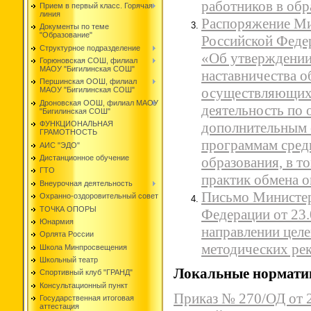
работников в обр
Прием в первый класс. Горячая
линия
Распоряжение Ми
Документы по теме
"Образование"
Российской Феде
Структурное подразделение
«Об утверждении
Горюновская СОШ, филиал
МАОУ "Бигилинская СОШ"
наставничества о
Першинская ООШ, филиал
осуществляющих
МАОУ "Бигилинская СОШ"
Дроновская ООШ, филиал МАОУ
деятельность по
"Бигилинская СОШ"
дополнительным 
ФУНКЦИОНАЛЬНАЯ
ГРАМОТНОСТЬ
программам сред
АИС "ЭДО"
Дистанционное обучение
образования, в т
ГТО
практик обмена 
Внеурочная деятельность
Письмо Министер
Охранно-оздоровительный совет
ТОЧКА ОПОРЫ
Федерации от 23
Юнармия
направлении целе
Орлята России
методических ре
Школа Минпросвещения
Школьный театр
Локальные нормати
Спортивный клуб "ГРАНД"
Консультационный пункт
Приказ № 270/ОД от 2
Государственная итоговая
аттестация