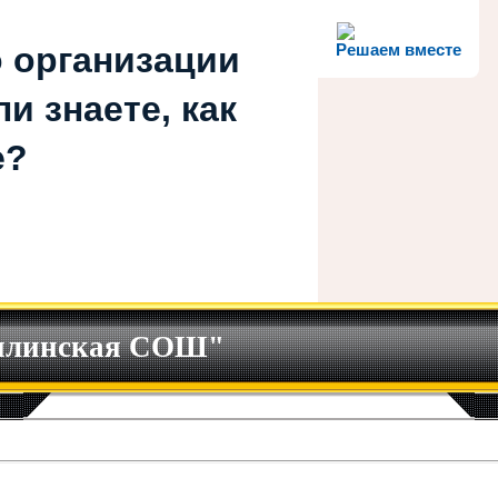
 организации
Решаем вместе
и знаете, как
е?
илинская СОШ"