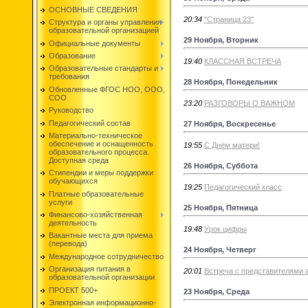
ОСНОВНЫЕ СВЕДЕНИЯ
20:34
"Страница 23"
Структура и органы управления
образовательной организацией
29 Ноября, Вторник
Официальные документы
Образование
19:40
КЛАССНАЯ ВСТРЕЧА
Образовательные стандарты и
требования
28 Ноября, Понедельник
Обновленные ФГОС НОО, ООО,
СОО
23:20
РАЗГОВОРЫ О ВАЖНОМ
Руководство
Педагогический состав
27 Ноября, Воскресенье
Материально-техническое
обеспечение и оснащенность
19:55
С Днём матери!
образовательного процесса.
Доступная среда
26 Ноября, Суббота
Стипендии и меры поддержки
обучающихся
19:25
Педагогический класс
Платные образовательные
услуги
25 Ноября, Пятница
Финансово-хозяйственная
деятельность
19:48
Урок цифры
Вакантные места для приема
(перевода)
24 Ноября, Четверг
Международное сотрудничество
Организация питания в
20:01
Встреча с представителями а
образовательной организации
ПРОЕКТ 500+
23 Ноября, Среда
Электронная информационно-