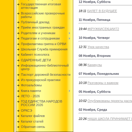
12 Ноября, Суббота
Государственная итоговая
аттестация
18:11
БИЛЕТ В БУДУЩЕЕ
Всероссийские проверочные
работы
11 Ноября, Пятница
Публичный доклад
Приём иностранных граждан
19:44
#КРУЖКИСЕКЦИИ72
Родителям и ученикам
10 Ноября, Четверг
Педагогам и сотрудникам
Профилактика гриппа и ОРВИ
12:31
Урок качества
Школьная Служба примирения
Кабинет психолога
08 Ноября, Вторник
ОДАРЕННЫЕ ДЕТИ
08:36
Каникулы
Информационно-библиотечный
центр
07 Ноября, Понедельник
Паспорт дорожной безопасности
Из прокурорской практики
10:18
Разговоры о важном
Фотоальбомы
Книга памяти
05 Ноября, Суббота
ЛЕТО - 2026
10:02
Опубликованы проекты распи
ГОД ЕДИНСТВА НАРОДОВ
РОССИИ 2026
02 Ноября, Среда
ОРКСЭ
Каталог файлов
22:26
НАША ШКОЛА ПРИНИМАЕТ 
Каталог статей
Обратная связь