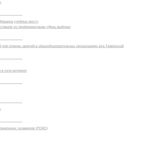
»
«Ярмарка учебных мест»
стивале по профориентации «День выбора»
 для отмены занятий в общеобразовательных организациях юга Тюменской
 в сети интернет
а
етиционных экзаменов (РОКО)