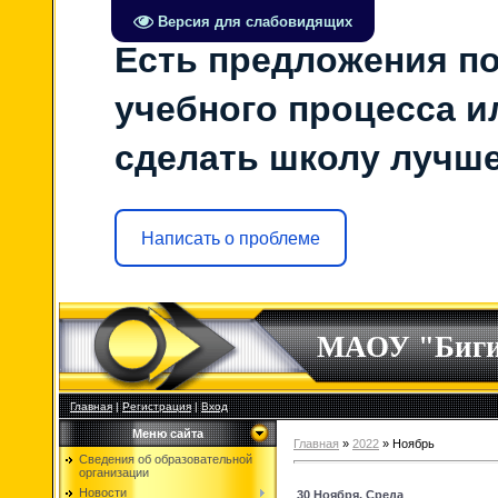
Версия для слабовидящих
Есть предложения по
учебного процесса ил
сделать школу лучш
Написать о проблеме
МАОУ "Биг
Главная
|
Регистрация
|
Вход
Меню сайта
Главная
»
2022
»
Ноябрь
Сведения об образовательной
организации
Новости
30 Ноября, Среда