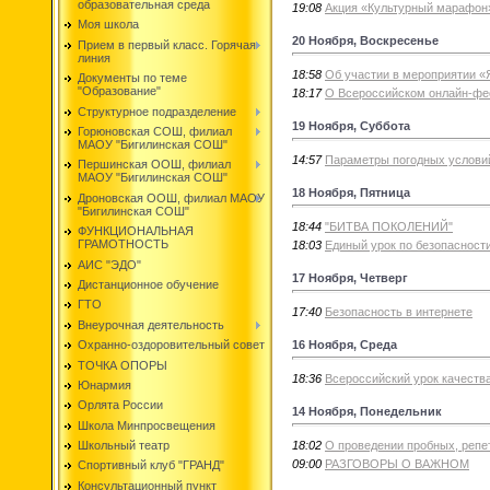
образовательная среда
19:08
Акция «Культурный марафон
Моя школа
20 Ноября, Воскресенье
Прием в первый класс. Горячая
линия
18:58
Об участии в мероприятии 
Документы по теме
"Образование"
18:17
О Всероссийском онлайн-фе
Структурное подразделение
19 Ноября, Суббота
Горюновская СОШ, филиал
МАОУ "Бигилинская СОШ"
14:57
Параметры погодных условий
Першинская ООШ, филиал
МАОУ "Бигилинская СОШ"
18 Ноября, Пятница
Дроновская ООШ, филиал МАОУ
"Бигилинская СОШ"
18:44
"БИТВА ПОКОЛЕНИЙ"
ФУНКЦИОНАЛЬНАЯ
ГРАМОТНОСТЬ
18:03
Единый урок по безопасности
АИС "ЭДО"
17 Ноября, Четверг
Дистанционное обучение
ГТО
17:40
Безопасность в интернете
Внеурочная деятельность
16 Ноября, Среда
Охранно-оздоровительный совет
ТОЧКА ОПОРЫ
18:36
Всероссийский урок качеств
Юнармия
Орлята России
14 Ноября, Понедельник
Школа Минпросвещения
18:02
О проведении пробных, реп
Школьный театр
09:00
РАЗГОВОРЫ О ВАЖНОМ
Спортивный клуб "ГРАНД"
Консультационный пункт