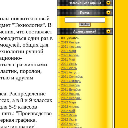
Независимая оценка
Поиск
колы появится новый
дмет "Технология". В
чения, что составляет
Архив записей
роводиться один раз в
000 Декабрь
2019 Январь
модулей, общих для
2021 Февраль
Технологии ручной
2021 Март
2021 Апрель
мационно-
2021 Май
аться с различными
2021 Июнь
2021 Июль
ластик, поролон,
2021 Август
итью и другим
2021 Сентябрь
2021 Октябрь
2021 Ноябрь
2021 Декабрь
аса. Распределение
2022 Январь
2022 Февраль
сах, а в 8 и 9 классах
2022 Март
для 5-9 классов
2022 Апрель
2022 Май
 пять: "Производство
2022 Июнь
ерная графика.
2022 Июль
2022 Август
макетирование".