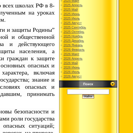
2025 Март
 всех школах РФ в 8-
2025 Апрель
2025 Май
олученным на уроках
2025 Июнь
ам.
2025 Июль
2025 Август
2025 Сентябрь
сти и защиты Родины”
2025 Октябрь
чной и общественной
2025 Ноябрь
2025 Декабрь
ва и действующего
2026 Январь
2026 Февраль
ащиты населения, а
2026 Март
ки граждан к защите
2026 Апрель
2026 Май
 основных опасных и
2026 Июнь
характера, включая
2026 Июль
2026 Август
осударства; знание и
Поиск
словиях опасных и
давшим, принимать
новы безопасности и
ами роли государства
 опасных ситуаций;
дорогах, на природе,