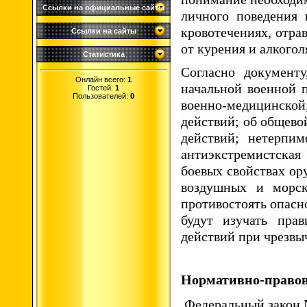
Ссылки на официальные сайты
личного поведения 
кровотечениях, отра
Ссылки на сайты
от курения и алкогол
Статистика
Согласно документ
Онлайн всего:
1
начальной военной п
Гостей:
1
Пользователей:
0
военно-медицинско
действий; об общево
действий; нетерпим
антиэкстремистская
боевых свойствах ор
воздушных и морск
противостоять опасн
будут изучать пра
действий при чрезвы
Нормативно-правов
Федеральный закон №