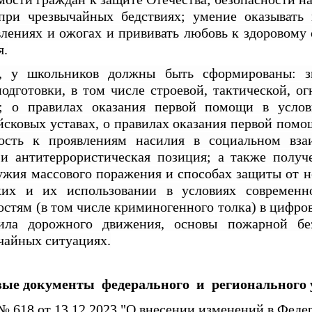
при чрезвычайных бедствиях; умение оказыват
влениях и ожогах и прививать любовь к здоровому 
я.
у, у школьников должны быть сформированы: з
одготовки, в том числе строевой, тактической, о
й; о правилах оказания первой помощи в услов
йсковых уставах, о правилах оказания первой помо
ость к проявлениям насилия в социальном вза
 и антитеррористическая позиция; а также получ
ужия массового поражения и способах защиты от н
их и их использовании в условиях современн
остям (в том числе криминогенного толка) в цифро
вила дорожного движения, основы пожарной без
чайных ситуациях.
ые документы федерального и регионального 
 618 от 13.12.2023 "О внесении изменений в Феде