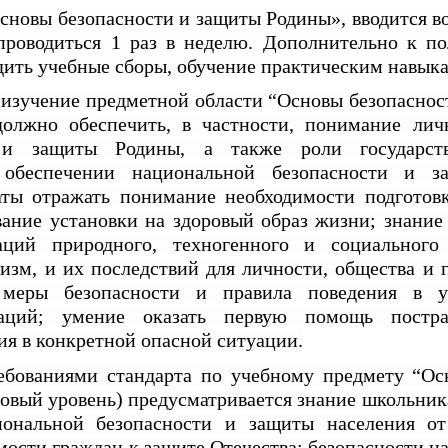
новы безопасности и защиты Родины», вводится во
 проводиться 1 раз в неделю. Дополнительно к п
дить учебные сборы, обучение практическим навык
 изучение предметной области “Основы безопасно
олжно обеспечить, в частности, понимание ли
и и защиты Родины, а также роли государст
в обеспечении национальной безопасности и з
аты отражать понимание необходимости подготов
вание установки на здоровый образ жизни; знание
аций природного, техногенного и социального 
изм, и их последствий для личности, общества и г
 меры безопасности и правила поведения в у
уаций; умение оказать первую помощь постра
я в конкретной опасной ситуации.
ебованиями стандарта по учебному предмету “Ос
овый уровень) предусматривается знание школьник
иональной безопасности и защиты населения от
ости граждан к защите Отечества; безопасности на 