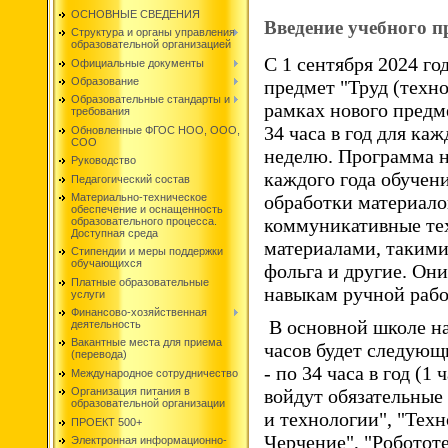
ОСНОВНЫЕ СВЕДЕНИЯ
Введение учебного п
Структура и органы управления
образовательной организацией
С 1 сентября 2024 г
Официальные документы
Образование
предмет "Труд (техн
Образовательные стандарты и
рамках нового предме
требования
34 часа в год для ка
Обновленные ФГОС НОО, ООО,
СОО
неделю. Программа н
Руководство
каждого года обучен
Педагогический состав
обработки материало
Материально-техническое
обеспечение и оснащенность
коммуникативные тех
образовательного процесса.
Доступная среда
материалами, такими 
Стипендии и меры поддержки
обучающихся
фольга и другие. Они
Платные образовательные
навыкам ручной рабо
услуги
Финансово-хозяйственная
В основной школе на
деятельность
Вакантные места для приема
часов будет следующим
(перевода)
- по 34 часа в год (
Международное сотрудничество
Организация питания в
войдут обязательные
образовательной организации
и технологии", "Тех
ПРОЕКТ 500+
Черчение", "Роботот
Электронная информационно-