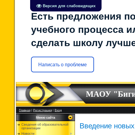
Версия для слабовидящих
Есть предложения по
учебного процесса ил
сделать школу лучш
Написать о проблеме
МАОУ "Биг
Главная
|
Регистрация
|
Вход
Меню сайта
Введение новых 
Сведения об образовательной
организации
Новости