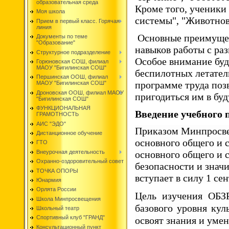
образовательная среда
Кроме того, ученики
Моя школа
системы", "Животнов
Прием в первый класс. Горячая
линия
Основные преимущес
Документы по теме
"Образование"
навыков работы с ра
Структурное подразделение
Особое внимание буд
Горюновская СОШ, филиал
МАОУ "Бигилинская СОШ"
беспилотных летател
Першинская ООШ, филиал
программе труда поз
МАОУ "Бигилинская СОШ"
Дроновская ООШ, филиал МАОУ
пригодиться им в бу
"Бигилинская СОШ"
ФУНКЦИОНАЛЬНАЯ
Введение учебного
ГРАМОТНОСТЬ
АИС "ЭДО"
Приказом Минпросве
Дистанционное обучение
основного общего и 
ГТО
Внеурочная деятельность
основного общего и 
Охранно-оздоровительный совет
безопасности и знач
ТОЧКА ОПОРЫ
вступает в силу 1 сен
Юнармия
Орлята России
Цель изучения ОБЗ
Школа Минпросвещения
базового уровня ку
Школьный театр
Спортивный клуб "ГРАНД"
освоят знания и умен
Консультационный пункт