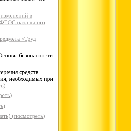
 изменений в
 ФГОС начального
редмета «Труд
Основы безопасности
еречня средств
ния, необходимых при
ть)
реть)
ь)
чать)
(посмотреть)