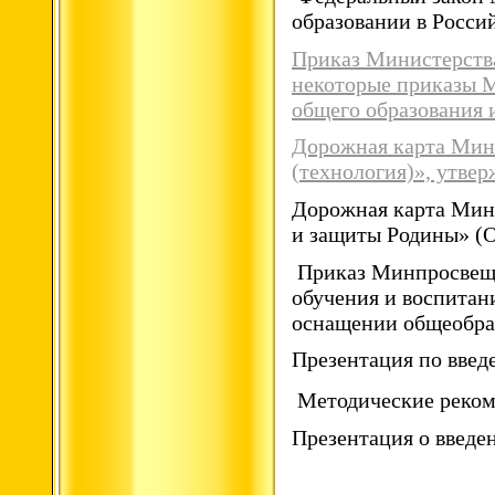
образовании в Росси
Приказ Министерства
некоторые приказы 
общего образования 
Дорожная карта Мини
(технология)», утвер
Дорожная карта Мин
и защиты Родины» (О
Приказ Минпросвещен
обучения и воспитан
оснащении общеобраз
Презентация по введ
Методические реком
Презентация о введе