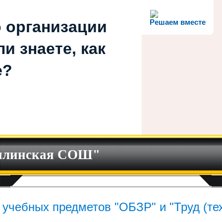
 организации
Решаем вместе
и знаете, как
е?
илинская СОШ"
учебных предметов "ОБЗР" и "Труд (тех