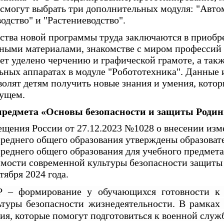
 смогут выбрать три дополнительных модуля: "Авт
одство" и "Растениеводство".
тва новой программы труда заключаются в приобр
зными материалами, знакомстве с миром профессий
ет уделено черчению и графической грамоте, а такж
ьных аппаратах в модуле "Робототехника". Данные 
волят детям получить новые знания и умения, котор
дущем.
 предмета «Основы безопасности и защиты Роди
щения России от 27.12.2023 №1028 о внесении из
среднего общего образования утверждены образоват
среднего общего образования для учебного предме
имости современной культуры безопасности защиты
тября 2024 года.
Р – формирование у обучающихся готовности к 
льтуры безопасности жизнедеятельности. В рамках
ия, которые помогут подготовиться к военной служ