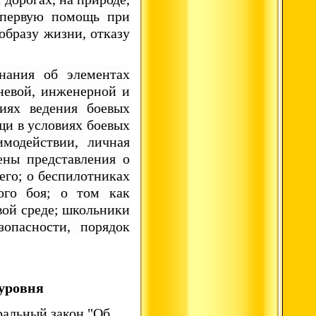
ь первую помощь при
образу жизни, отказу
нания об элементах
гневой, инженерной и
иях ведения боевых
щи в условиях боевых
имодействии, личная
ены представления о
его; о беспилотниках
ого боя; о том как
вой среде; школьники
опасности, порядок
уровня
ральный закон "Об