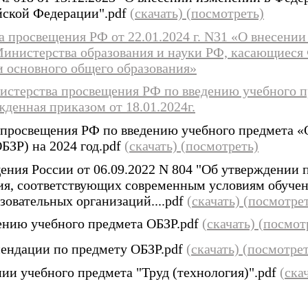
йской Федерации".pdf
(скачать)
(посмотреть)
 просвещения РФ от 22.01.2024 г. N31 «О внесении
Министерства образования и науки РФ, касающиеся
и основного общего образования»
стерства просвещения РФ по введению учебного п
жденная приказом от 18.01.2024г.
просвещения РФ по введению учебного предмета «
БЗР) на 2024 год.pdf
(скачать)
(посмотреть)
ия России от 06.09.2022 N 804 "Об утверждении п
ия, соответствующих современным условиям обуче
овательных организаций....pdf
(скачать)
(посмотре
ению учебного предмета ОБЗР.pdf
(скачать)
(посмот
ендации по предмету ОБЗР.pdf
(скачать)
(посмотрет
нии учебного предмета "Труд (технология)".pdf
(ска