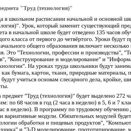
редмета "Труд (технология)"
ода в школьном расписании начальной и основной ш
ология)". Урок, который заменит существующий пре
та в начальной школе будет отведено 135 часов обу
ждого класса от первого до четвёртого. Уроки будут п
ачального общего образования включает несколько 
ия. Это "Технологии, профессии и производства", "
в", "Конструирование и моделирование" и "Инфор
нологии". На уроках труда школьники будут заним
как бумага, картон, ткани, природные материалы, п
 будут учиться основам слесарного дела, кройке, ш
ты.
 предмет "Труд (технология)" будет выделено 272 ч
: по 68 часов в год (2 часа в неделю) в 5, 6 и 7 клас
1 час в неделю). В программу по трудовому обучению 
 и вариативные модули. Обязательных модулей будет
нологии обработки и пищевых продуктов", "Компьют
ехника" и "3-D моделирование, прототипирование, 