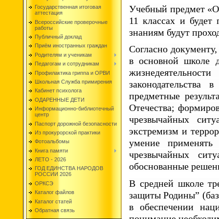
Учебный предмет «Ос
Государственная итоговая
аттестация
11 классах и будет
Всероссийские проверочные
работы
знаниям будут прохо
Публичный доклад
Приём иностранных граждан
Согласно документу,
Родителям и ученикам
в основной школе д
Педагогам и сотрудникам
жизнедеятельност
Профилактика гриппа и ОРВИ
Школьная Служба примирения
законодательства 
Кабинет психолога
предметные результ
ОДАРЕННЫЕ ДЕТИ
Отечества; формиро
Информационно-библиотечный
центр
чрезвычайных ситу
Паспорт дорожной безопасности
экстремизм и террор
Из прокурорской практики
умение применять
Фотоальбомы
Книга памяти
чрезвычайных сит
ЛЕТО - 2026
обоснованные решени
ГОД ЕДИНСТВА НАРОДОВ
РОССИИ 2026
В средней школе тр
ОРКСЭ
Каталог файлов
защиты Родины” (баз
Каталог статей
в обеспечении нац
Обратная связь
понимание необходим