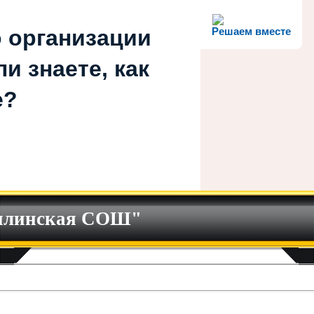
 организации
Решаем вместе
и знаете, как
е?
илинская СОШ"