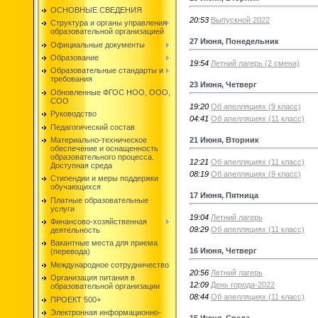
ОСНОВНЫЕ СВЕДЕНИЯ
20:53
Выпускной 2022
Структура и органы управления
образовательной организацией
27 Июня, Понедельник
Официальные документы
Образование
19:54
Летний лагерь (2 смена)
Образовательные стандарты и
требования
23 Июня, Четверг
Обновленные ФГОС НОО, ООО,
СОО
19:20
Об апелляциях (9 класс)
Руководство
04:41
Об апелляциях (11 класс)
Педагогический состав
21 Июня, Вторник
Материально-техническое
обеспечение и оснащенность
образовательного процесса.
12:21
Об апелляциях (11 класс)
Доступная среда
08:19
Об апелляциях (9 класс)
Стипендии и меры поддержки
обучающихся
17 Июня, Пятница
Платные образовательные
услуги
19:04
Летний лагерь
Финансово-хозяйственная
09:29
Об апелляциях (11 класс)
деятельность
Вакантные места для приема
16 Июня, Четверг
(перевода)
Международное сотрудничество
20:56
Летний лагерь
Организация питания в
12:09
День города-2022
образовательной организации
08:44
Об апелляциях (11 класс)
ПРОЕКТ 500+
Электронная информационно-
15 Июня, Среда