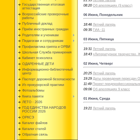
Государственная итоговая
08:20
Об апелляциях (9 класс)
аттестация
Всероссийские проверочные
06 Июня, Понедельник
работы
Публичный доклад
18:46
Летний лагерь
Приём иностранных граждан
09:35
ГИА -11
Родителям и ученикам
03 Июня, Пятница
Педагогам и сотрудникам
Профилактика гриппа и ОРВИ
19:31
Летний лагерь
Школьная Служба примирения
18:43
«Литературное творчество. 
Кабинет психолога
02 Июня, Четверг
ОДАРЕННЫЕ ДЕТИ
Информационно-библиотечный
20:25
Летний лагерь
центр
19:29
Даты проведения пересдач 
Паспорт дорожной безопасности
11:49
Проект предпрофессионально
Из прокурорской практики
09:06
Об апелляциях 9 класс
Фотоальбомы
Книга памяти
01 Июня, Среда
ЛЕТО - 2026
ГОД ЕДИНСТВА НАРОДОВ
19:21
Летний лагерь
РОССИИ 2026
ОРКСЭ
Каталог файлов
Каталог статей
Обратная связь