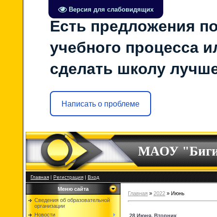
Версия для слабовидящих
Есть предложения по
учебного процесса ил
сделать школу лучш
Написать о проблеме
МАОУ "Биг
Главная
|
Регистрация
|
Вход
Меню сайта
Главная
»
2022
»
Июнь
Сведения об образовательной
организации
Новости
28 Июня, Вторник