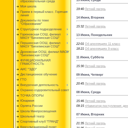
образовательная среда
Моя школа
19:40
Летний лагерь
Прием в первый класс. Горячая
линия
14 Июня, Вторник
Документы по теме
"Образование"
15:32
Летний лагерь
Структурное подразделение
Горюновская СОШ, филиал
13 Июня, Понедельник
МАОУ "Бигилинская СОШ"
Першинская ООШ, филиал
22:01
Об апелляциях 11 класс
МАОУ "Бигилинская СОШ"
18:21
Об апелляциях 9 класс
Дроновская ООШ, филиал МАОУ
"Бигилинская СОШ"
11 Июня, Суббота
ФУНКЦИОНАЛЬНАЯ
ГРАМОТНОСТЬ
15:30
Летний лагерь
АИС "ЭДО"
Дистанционное обучение
09 Июня, Четверг
ГТО
20:45
Летний лагерь
Внеурочная деятельность
Охранно-оздоровительный совет
08 Июня, Среда
ТОЧКА ОПОРЫ
Юнармия
15:46
Летний лагерь
09:15
«Навигатор поступления: де
Орлята России
Школа Минпросвещения
07 Июня, Вторник
Школьный театр
Спортивный клуб "ГРАНД"
21:35
Летний лагерь
Консультационный пункт
21:35
Летний лагерь