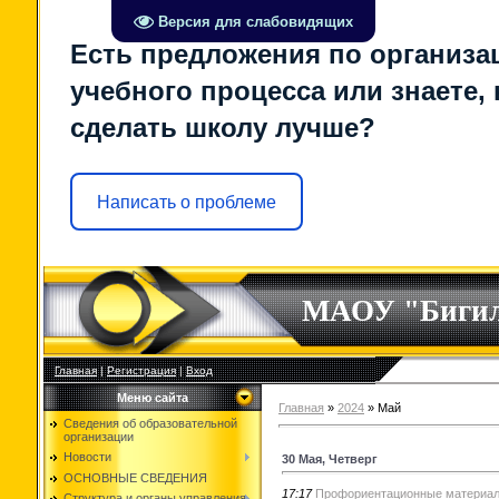
Версия для слабовидящих
Есть предложения по организа
учебного процесса или знаете, 
сделать школу лучше?
Написать о проблеме
МАОУ "Биги
Главная
|
Регистрация
|
Вход
Меню сайта
Главная
»
2024
»
Май
Сведения об образовательной
организации
Новости
30 Мая, Четверг
ОСНОВНЫЕ СВЕДЕНИЯ
17:17
Профориентационные материал
Структура и органы управления