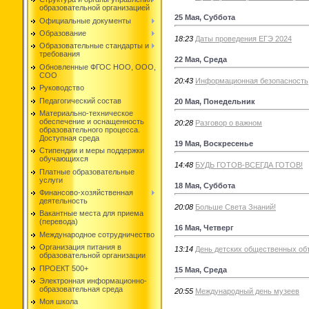
образовательной организацией
25 Мая, Суббота
Официальные документы
Образование
18:23
Даты проведения ЕГЭ 2024
Образовательные стандарты и
требования
22 Мая, Среда
Обновленные ФГОС НОО, ООО,
СОО
20:43
Информационная безопасность
Руководство
Педагогический состав
20 Мая, Понедельник
Материально-техническое
обеспечение и оснащенность
20:28
Разговор о важном
образовательного процесса.
Доступная среда
19 Мая, Воскресенье
Стипендии и меры поддержки
обучающихся
14:48
БУДЬ ГОТОВ-ВСЕГДА ГОТОВ!
Платные образовательные
услуги
18 Мая, Суббота
Финансово-хозяйственная
деятельность
20:08
Больше Света Знаний!
Вакантные места для приема
(перевода)
16 Мая, Четверг
Международное сотрудничество
Организация питания в
13:14
День детских общественных об
образовательной организации
ПРОЕКТ 500+
15 Мая, Среда
Электронная информационно-
образовательная среда
20:55
Международный день музеев
Моя школа