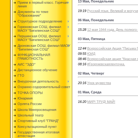
13 Мая, Понедельник
Прием в первый класс. Горячая
линия
19:19
Русский язык. Великий и могучи
Документы по теме
"Образование"
06 Мая, Понедельник
Структурное подразделение
Горюновская СОШ, филиал
15:28
12 мая 1944 года. День полног
МАОУ "Бигилинская СОШ"
Першинская ООШ, филиал
03 Мая, Пятница
МАОУ "Бигилинская СОШ"
Дроновская ООШ, филиал МАОУ
12:44
Всероссийская Акция "Письма
"Бигилинская СОШ"
09:55
ЮИД
ФУНКЦИОНАЛЬНАЯ
ГРАМОТНОСТЬ
08:46
Всероссийская акция "Красная 
08:16
#Георгиевскаяленточка.
АИС "ЭДО"
Дистанционное обучение
02 Мая, Четверг
ГТО
Внеурочная деятельность
20:16
Урок мужества
Охранно-оздоровительный совет
01 Мая, Среда
ТОЧКА ОПОРЫ
Юнармия
16:20
МИР! ТРУД! МАЙ!
Орлята России
Школа Минпросвещения
Школьный театр
Спортивный клуб "ГРАНД"
Консультационный пункт
Государственная итоговая
аттестация