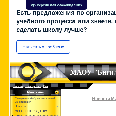
Версия для слабовидящих
Есть предложения по организа
учебного процесса или знаете, 
сделать школу лучше?
Написать о проблеме
МАОУ "Биги
Главная
|
Регистрация
|
Вход
Меню сайта
Новости М
Сведения об образовательной
организации
Новости
ОСНОВНЫЕ СВЕДЕНИЯ
Структура и органы управления