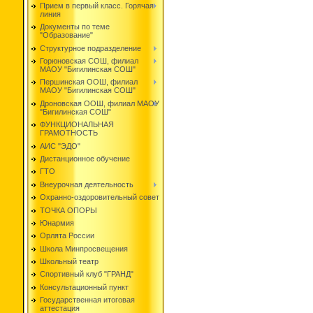
Прием в первый класс. Горячая
линия
Документы по теме
"Образование"
Структурное подразделение
Горюновская СОШ, филиал
МАОУ "Бигилинская СОШ"
Першинская ООШ, филиал
МАОУ "Бигилинская СОШ"
Дроновская ООШ, филиал МАОУ
"Бигилинская СОШ"
ФУНКЦИОНАЛЬНАЯ
ГРАМОТНОСТЬ
АИС "ЭДО"
Дистанционное обучение
ГТО
Внеурочная деятельность
Охранно-оздоровительный совет
ТОЧКА ОПОРЫ
Юнармия
Орлята России
Школа Минпросвещения
Школьный театр
Спортивный клуб "ГРАНД"
Консультационный пункт
Государственная итоговая
аттестация