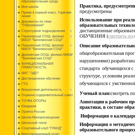
образовательная среда
Практика, предусмотрен
Моя школа
предусмотрены
Прием в первый класс. Горячая
линия
Использование при реал
Документы по теме
образовательных технол
"Образование"
дистанционные образоват
Структурное подразделение
ОБУЧЕНИЯ (
смотреть по
Горюновская СОШ, филиал
МАОУ "Бигилинская СОШ"
Описание образователь
Першинская ООШ, филиал
МАОУ "Бигилинская СОШ"
общеобразовательная про
Дроновская ООШ, филиал МАОУ
"Бигилинская СОШ"
нарушениями) разработана
ФУНКЦИОНАЛЬНАЯ
ГРАМОТНОСТЬ
стандарта обучающихся с
АИС "ЭДО"
структуре, условиям реа
Дистанционное обучение
обучающихся с умственно
ГТО
Внеурочная деятельность
Ученый план:
смотреть п
Охранно-оздоровительный совет
ТОЧКА ОПОРЫ
Аннотации к рабочим про
Юнармия
практики, в составе об
Орлята России
Информация о календар
Школа Минпросвещения
Школьный театр
Информация о методичес
Спортивный клуб "ГРАНД"
образовательного процес
Консультационный пункт