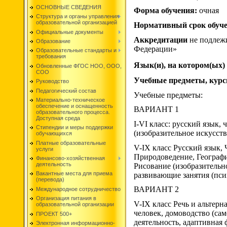
ОСНОВНЫЕ СВЕДЕНИЯ
Форма обучения:
очная
Структура и органы управления
образовательной организацией
Нормативный срок обуче
Официальные документы
Аккредитации
не подлежи
Образование
Федерации»
Образовательные стандарты и
требования
Язык(и), на котором(ых)
Обновленные ФГОС НОО, ООО,
СОО
Учебные предметы, курс
Руководство
Педагогический состав
Учебные предметы:
Материально-техническое
обеспечение и оснащенность
ВАРИАНТ 1
образовательного процесса.
Доступная среда
I-VI класс: русский язык,
Стипендии и меры поддержки
(изобразительное искусств
обучающихся
Платные образовательные
V-IX класс Русский язык,
услуги
Природоведение, Географи
Финансово-хозяйственная
деятельность
Рисование (изобразительн
Вакантные места для приема
развивающие занятия (пси
(перевода)
ВАРИАНТ 2
Международное сотрудничество
Организация питания в
V-IX класс Речь и альтер
образовательной организации
человек, домоводство (са
ПРОЕКТ 500+
деятельность, адаптивная
Электронная информационно-