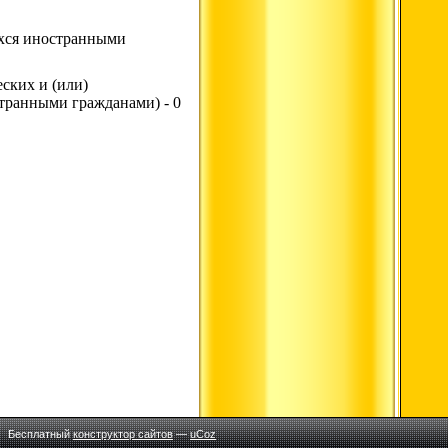
ихся иностранными
ских и (или)
транными гражданами) - 0
Бесплатный
конструктор сайтов
—
uCoz