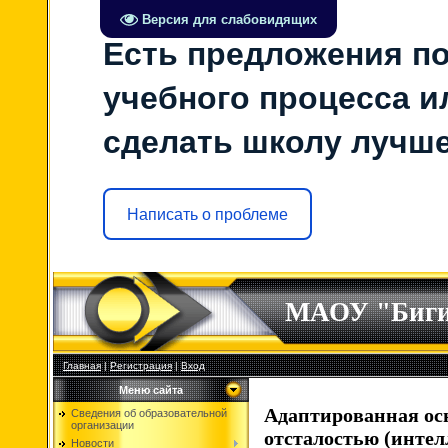
Версия для слабовидящих
Есть предложения по
учебного процесса ил
сделать школу лучш
Написать о проблеме
МАОУ "Биг
Главная
|
Регистрация
|
Вход
Меню сайта
Адаптированная ос
Сведения об образовательной
организации
отсталостью (инт
Новости