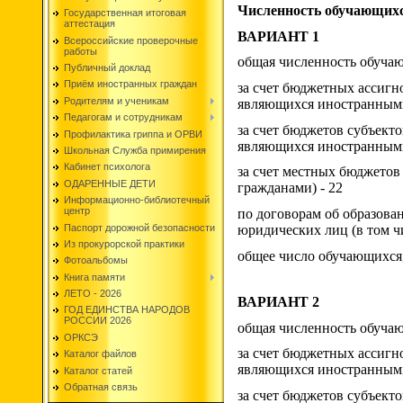
Численность обучающихся
Государственная итоговая
аттестация
ВАРИАНТ 1
Всероссийские проверочные
работы
общая численность обуча
Публичный доклад
Приём иностранных граждан
за счет бюджетных ассигн
Родителям и ученикам
являющихся иностранными
Педагогам и сотрудникам
за счет бюджетов субъект
Профилактика гриппа и ОРВИ
являющихся иностранными
Школьная Служба примирения
Кабинет психолога
за счет местных бюджетов
ОДАРЕННЫЕ ДЕТИ
гражданами) - 22
Информационно-библиотечный
центр
по договорам об образован
Паспорт дорожной безопасности
юридических лиц (в том 
Из прокурорской практики
общее число обучающихся
Фотоальбомы
Книга памяти
ЛЕТО - 2026
ВАРИАНТ 2
ГОД ЕДИНСТВА НАРОДОВ
РОССИИ 2026
общая численность обуча
ОРКСЭ
за счет бюджетных ассигн
Каталог файлов
являющихся иностранными
Каталог статей
Обратная связь
за счет бюджетов субъект