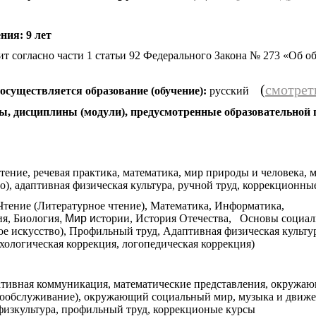
ния: 9 лет
т согласно части 1 статьи 92 Федерального Закона № 273 «Об о
(
смотрет
 осуществляется образование (обучение):
русский
ы, дисциплины (модули), предусмотренные образовательной
 чтение, речевая практика, математика, мир природы и человека, 
о), адаптивная физическая культура, ручной труд, коррекционны
 Чтение (Литературное чтение), Математика, Информатика,
я, Биология
, Мир и
стории, История Отечества, Основы социал
ое искусство), Профильный труд, Адаптивная физическая культу
хологическая коррекция, логопедическая коррекция)
нативная коммуникация, математические представления, окруж
мообслуживание), окружающий социальный мир, музыка и движе
 физкультура, профильный труд, коррекционые курсы