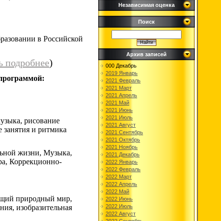
Независимая оценка
Поиск
бразовании в Российской
Архив записей
ь подробнее
)
000 Декабрь
2019 Январь
 программой:
2021 Февраль
2021 Март
2021 Апрель
2021 Май
2021 Июнь
2021 Июль
музыка, рисование
2021 Август
е занятия и ритмика
2021 Сентябрь
2021 Октябрь
2021 Ноябрь
ьной жизни, Музыка,
2021 Декабрь
ра, Коррекционно-
2022 Январь
2022 Февраль
2022 Март
2022 Апрель
2022 Май
ающий природный мир,
2022 Июнь
ния, изобразительная
2022 Июль
2022 Август