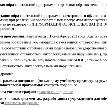
ная образовательной программой:
практики образовательной 
изации образовательной программы электронного обучения и
огий:
при реализации образовательной программы используется 
ельные технологии
(ИНФОРМАЦИЯ ОБ ИСПОЛЬЗОВАНИИ Э
дробнее
))
ной программы:
Реализуется с 1 сентября 20253 года.
Адаптирова
грамма образования обучающихся с умственной отсталостью (и
 в соответствии с требованиями федерального государственного
 умственной отсталостью (интеллектуальными нарушениями), п
лизации и планируемым результатам освоения АООП, а также в 
й отсталостью (интеллектуальными нарушениями
одробнее
граммам дисциплин (по каждому учебному предмету, курсу, 
разовательной программы:
смотреть подробнее
ном учебном графике:
смотреть подробнее
ких и иных документах, разработанных учреждением для об
са:
смотреть подробнее