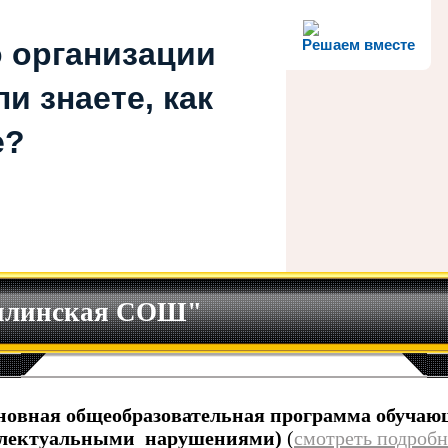
 организации
Решаем вместе
и знаете, как
е?
илинская СОШ"
новная общеобразовательная программа обучаю
еллектуальными нарушениями)
(
смотреть подробн