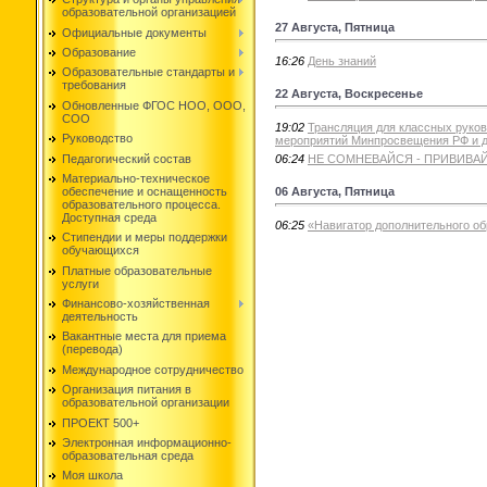
образовательной организацией
27 Августа, Пятница
Официальные документы
Образование
16:26
День знаний
Образовательные стандарты и
требования
22 Августа, Воскресенье
Обновленные ФГОС НОО, ООО,
СОО
19:02
Трансляция для классных руков
Руководство
мероприятий Минпросвещения РФ и д
Педагогический состав
06:24
НЕ СОМНЕВАЙСЯ - ПРИВИВА
Материально-техническое
06 Августа, Пятница
обеспечение и оснащенность
образовательного процесса.
Доступная среда
06:25
«Навигатор дополнительного о
Стипендии и меры поддержки
обучающихся
Платные образовательные
услуги
Финансово-хозяйственная
деятельность
Вакантные места для приема
(перевода)
Международное сотрудничество
Организация питания в
образовательной организации
ПРОЕКТ 500+
Электронная информационно-
образовательная среда
Моя школа