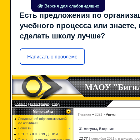
Версия для слабовидящих
Есть предложения по организа
учебного процесса или знаете, 
сделать школу лучше?
Написать о проблеме
МАОУ "Биги
Главная
|
Регистрация
|
Вход
Меню сайта
Главная
»
2021
»
Август
Сведения об образовательной
организации
Новости
31 Августа, Вторник
ОСНОВНЫЕ СВЕДЕНИЯ
12:27
1 сентября 2021 г. в школах про
Структура и органы управления