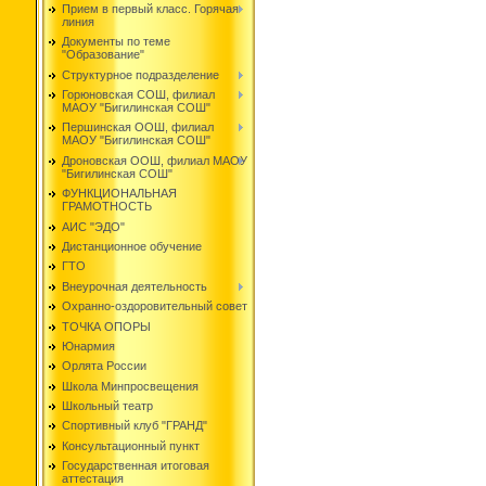
Прием в первый класс. Горячая
линия
Документы по теме
"Образование"
Структурное подразделение
Горюновская СОШ, филиал
МАОУ "Бигилинская СОШ"
Першинская ООШ, филиал
МАОУ "Бигилинская СОШ"
Дроновская ООШ, филиал МАОУ
"Бигилинская СОШ"
ФУНКЦИОНАЛЬНАЯ
ГРАМОТНОСТЬ
АИС "ЭДО"
Дистанционное обучение
ГТО
Внеурочная деятельность
Охранно-оздоровительный совет
ТОЧКА ОПОРЫ
Юнармия
Орлята России
Школа Минпросвещения
Школьный театр
Спортивный клуб "ГРАНД"
Консультационный пункт
Государственная итоговая
аттестация