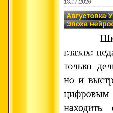
13.07.2026
Августовка У
Эпоха нейро
Шк
глазах: пе
только дел
но и выстр
цифровым
находить