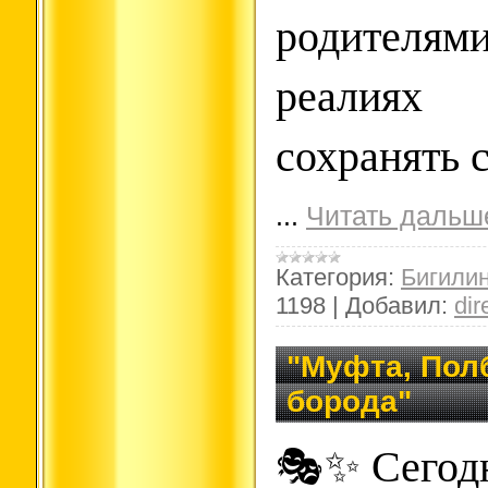
родител
реалиях
сохранять с
...
Читать дальш
Категория:
Бигили
1198
|
Добавил:
dir
"Муфта, Пол
борода"
🎭✨ Сегод