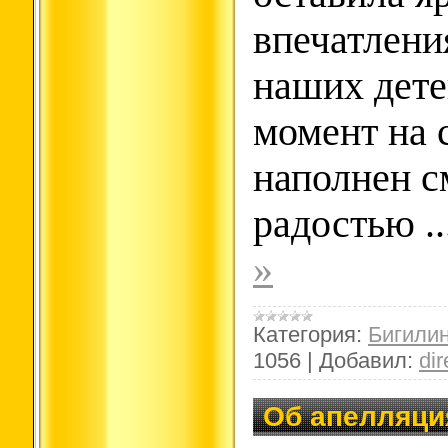
впечатлени
наших дет
момент на 
наполнен с
радостью
.
»
Категория:
Бигили
1056
|
Добавил:
dir
Об апелляция