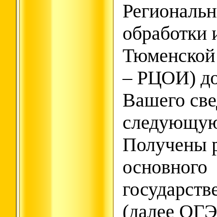
Региональн
обработки
Тюменской 
– РЦОИ) до
Вашего све
следующую
Получены р
основного
государств
(далее ОГЭ