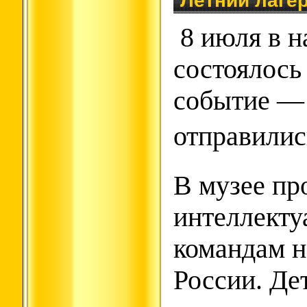
Летний лаге
️ 8 июля в 
состоялось
событие — 
отправилис
В музее п
интеллекту
командам н
России. Де