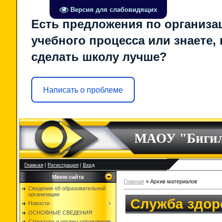
Версия для слабовидящих
Есть предложения по организа
учебного процесса или знаете, 
сделать школу лучше?
Написать о проблеме
МАОУ "Биги
Главная
|
Регистрация
|
Вход
Меню сайта
Главная
»
Архив материалов
Сведения об образовательной
организации
Служба здор
Новости
ОСНОВНЫЕ СВЕДЕНИЯ
Структура и органы управления