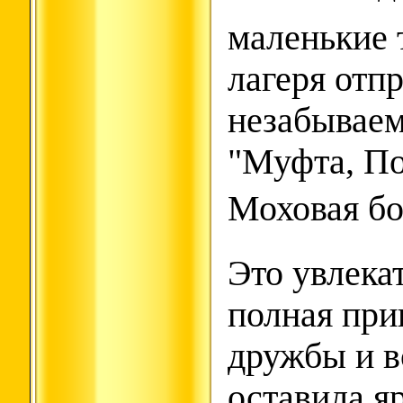
маленькие 
лагеря отп
незабываем
"Муфта, По
Моховая бо
Это увлека
полная при
дружбы и в
оставила я