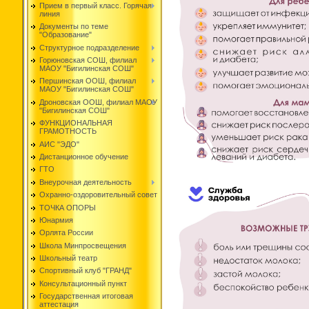
Прием в первый класс. Горячая
линия
Документы по теме
"Образование"
Структурное подразделение
Горюновская СОШ, филиал
МАОУ "Бигилинская СОШ"
Першинская ООШ, филиал
МАОУ "Бигилинская СОШ"
Дроновская ООШ, филиал МАОУ
"Бигилинская СОШ"
ФУНКЦИОНАЛЬНАЯ
ГРАМОТНОСТЬ
АИС "ЭДО"
Дистанционное обучение
ГТО
Внеурочная деятельность
Охранно-оздоровительный совет
ТОЧКА ОПОРЫ
Юнармия
Орлята России
Школа Минпросвещения
Школьный театр
Спортивный клуб "ГРАНД"
Консультационный пункт
Государственная итоговая
аттестация