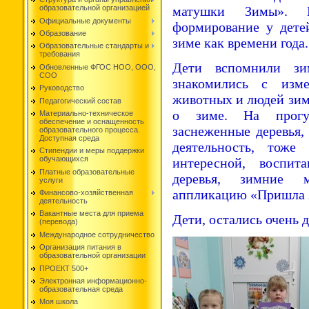
матушки Зимы». 
образовательной организацией
Официальные документы
формирование у дете
Образование
зиме как времени года.
Образовательные стандарты и
требования
Дети вспомнили зи
Обновленные ФГОС НОО, ООО,
СОО
знакомились с изм
Руководство
животных и людей зим
Педагогический состав
о зиме. На прогул
Материально-техническое
обеспечение и оснащенность
заснеженные деревья,
образовательного процесса.
Доступная среда
деятельность, тоже
Стипендии и меры поддержки
обучающихся
интересной, воспит
Платные образовательные
деревья, зимние 
услуги
аппликацию «Пришла 
Финансово-хозяйственная
деятельность
Вакантные места для приема
Дети, остались очень 
(перевода)
Международное сотрудничество
Организация питания в
образовательной организации
ПРОЕКТ 500+
Электронная информационно-
образовательная среда
Моя школа