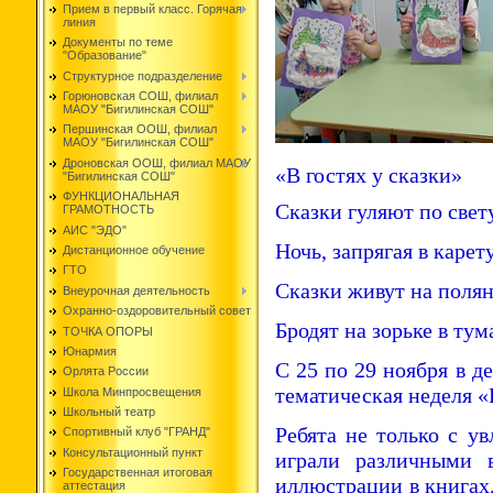
Прием в первый класс. Горячая
линия
Документы по теме
"Образование"
Структурное подразделение
Горюновская СОШ, филиал
МАОУ "Бигилинская СОШ"
Першинская ООШ, филиал
МАОУ "Бигилинская СОШ"
Дроновская ООШ, филиал МАОУ
«В гостях у сказки»
"Бигилинская СОШ"
ФУНКЦИОНАЛЬНАЯ
Сказки гуляют по свету
ГРАМОТНОСТЬ
АИС "ЭДО"
Ночь, запрягая в карету
Дистанционное обучение
ГТО
Сказки живут на полян
Внеурочная деятельность
Охранно-оздоровительный совет
Бродят на зорьке в тум
ТОЧКА ОПОРЫ
Юнармия
С 25 по 29 ноября в д
Орлята России
тематическая неделя «В
Школа Минпросвещения
Школьный театр
Ребята не только с у
Спортивный клуб "ГРАНД"
Консультационный пункт
играли различными в
Государственная итоговая
иллюстрации в книгах,
аттестация