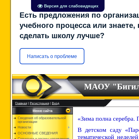
Версия для слабовидящих
Есть предложения по организа
учебного процесса или знаете, 
сделать школу лучше?
Написать о проблеме
МАОУ "Биги
Главная
|
Регистрация
|
Вход
Меню сайта
«Зима полна серебра.
Сведения об образовательной
организации
Новости
В детском саду «Пар
ОСНОВНЫЕ СВЕДЕНИЯ
тематической неделей
Структура и органы управления