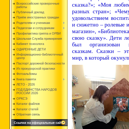
сказка?»; «Моя любим
Всероссийские проверочные
работы
разных стран»; «Че
Публичный доклад
удовольствием воспит
Приём иностранных граждан
Родителям и ученикам
и сюжетно – ролевые 
Педагогам и сотрудникам
магазин», «Библиотека
Профилактика гриппа и ОРВИ
свою сказку». Дети ле
Школьная Служба примирения
был организован 
Кабинет психолога
ОДАРЕННЫЕ ДЕТИ
сказкам. Сказки – э
Информационно-библиотечный
мир, в который окунул
центр
Паспорт дорожной безопасности
Из прокурорской практики
Фотоальбомы
Книга памяти
ЛЕТО - 2026
ГОД ЕДИНСТВА НАРОДОВ
РОССИИ 2026
ОРКСЭ
Каталог файлов
Каталог статей
Обратная связь
Ссылки на официальные сайты