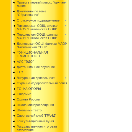
Прием в первый класс. Горячая
линия
Документы по теме
"Образование"
Структурное подразделение
Горюновская СОШ, филиал
МАОУ "Бигилинская СОШ"
Першинская ООШ, филиал
МАОУ "Бигилинская СОШ"
Дроновская ООШ, филиал МАОУ
"Бигилинская СОШ"
ФУНКЦИОНАЛЬНАЯ
ГРАМОТНОСТЬ
АИС "ЭДО"
Дистанционное обучение
ГТО
Внеурочная деятельность
Охранно-оздоровительный совет
ТОЧКА ОПОРЫ
Юнармия
Орлята России
Школа Минпросвещения
Школьный театр
Спортивный клуб "ГРАНД"
Консультационный пункт
Государственная итоговая
аттестация