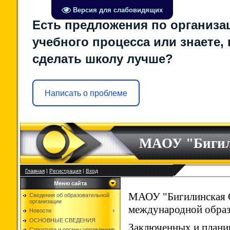
Версия для слабовидящих
Есть предложения по организа
учебного процесса или знаете, 
сделать школу лучше?
Написать о проблеме
МАОУ "Биги
Главная
|
Регистрация
|
Вход
Меню сайта
МАОУ "Бигилинская С
Сведения об образовательной
организации
международной образ
Новости
ОСНОВНЫЕ СВЕДЕНИЯ
Заключенных и плани
Структура и органы управления