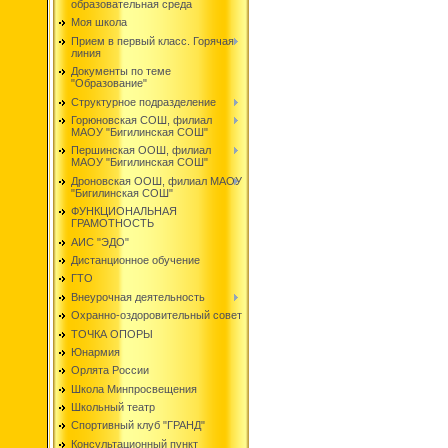
образовательная среда
Моя школа
Прием в первый класс. Горячая
линия
Документы по теме
"Образование"
Структурное подразделение
Горюновская СОШ, филиал
МАОУ "Бигилинская СОШ"
Першинская ООШ, филиал
МАОУ "Бигилинская СОШ"
Дроновская ООШ, филиал МАОУ
"Бигилинская СОШ"
ФУНКЦИОНАЛЬНАЯ
ГРАМОТНОСТЬ
АИС "ЭДО"
Дистанционное обучение
ГТО
Внеурочная деятельность
Охранно-оздоровительный совет
ТОЧКА ОПОРЫ
Юнармия
Орлята России
Школа Минпросвещения
Школьный театр
Спортивный клуб "ГРАНД"
Консультационный пункт