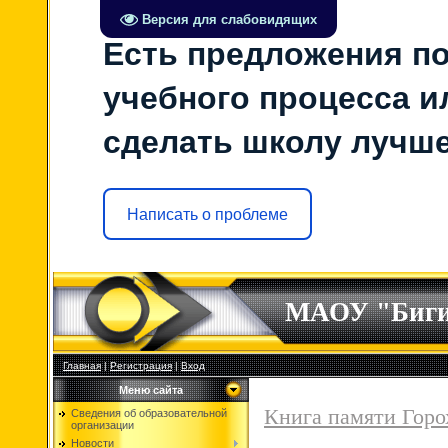
Версия для слабовидящих
Есть предложения по
учебного процесса ил
сделать школу лучш
Написать о проблеме
МАОУ "Биг
Главная
|
Регистрация
|
Вход
Меню сайта
Книга памяти Горо
Сведения об образовательной
организации
Новости