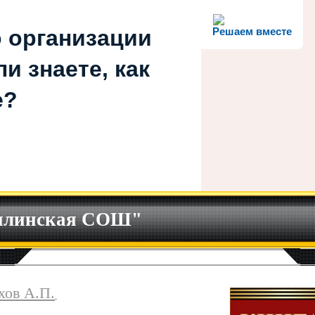
 организации
Решаем вместе
и знаете, как
е?
илинская СОШ"
хов А.П.