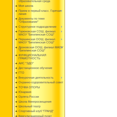
образовательная среда
Моя школа
Прием в первый класс. Горячая
линия
Документы по теме
"Образование"
Структурное подразделение
Горюновская СОШ, филиал
МАОУ "Бигилинская СОШ"
Першинская ООШ, филиал
МАОУ "Бигилинская СОШ"
Дроновская ООШ, филиал МАОУ
"Бигилинская СОШ"
ФУНКЦИОНАЛЬНАЯ
ГРАМОТНОСТЬ
АИС "ЭДО"
Дистанционное обучение
ГТО
Внеурочная деятельность
Охранно-оздоровительный совет
ТОЧКА ОПОРЫ
Юнармия
Орлята России
Школа Минпросвещения
Школьный театр
Спортивный клуб "ГРАНД"
Консультационный пункт