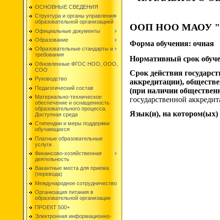
ОСНОВНЫЕ СВЕДЕНИЯ
Структура и органы управления
образовательной организацией
ООП НОО МАОУ "
Официальные документы
Образование
Форма обучения:
очная
Образовательные стандарты и
требования
Нормативный срок обуче
Обновленные ФГОС НОО, ООО,
СОО
Срок действия государс
Руководство
аккредитации), обществ
Педагогический состав
(при наличии обществен
Материально-техническое
государственной аккредита
обеспечение и оснащенность
образовательного процесса.
Язык(и), на котором(ых)
Доступная среда
Стипендии и меры поддержки
обучающихся
Платные образовательные
услуги
Финансово-хозяйственная
деятельность
Вакантные места для приема
(перевода)
Международное сотрудничество
Организация питания в
образовательной организации
ПРОЕКТ 500+
Электронная информационно-