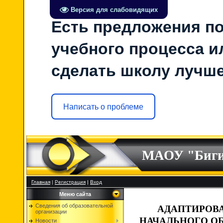
Версия для слабовидящих
Есть предложения по
учебного процесса ил
сделать школу лучш
Написать о проблеме
МАОУ "Биг
Главная
|
Регистрация
|
Вход
Меню сайта
Сведения об образовательной
АДАПТИРОВ
организации
НАЧАЛЬНОГО О
Новости