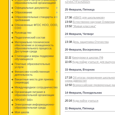
«ZVDCTFsch2022»
образовательной организацией
Официальные документы
25 Февраля, Пятница
Образование
Образовательные стандарты и
17:36
«КВИЗ для школьников»
требования
13:58
Естественно-научная Олимпиа
Обновленные ФГОС НОО, ООО,
13:50
"Живая классика"
СОО
Руководство
24 Февраля, Четверг
Педагогический состав
13:38
День защитника Отечества
Материально-техническое
обеспечение и оснащенность
образовательного процесса.
20 Февраля, Воскресенье
Доступная среда
Стипендии и меры поддержки
11:11
Киноуроки в школах РФ
обучающихся
11:05
Куда пойди учиться: для выпуск
Платные образовательные
услуги
15 Февраля, Вторник
Финансово-хозяйственная
деятельность
17:18
Об итогах проведения школьног
Вакантные места для приема
срока давности»
(перевода)
12:50
Всероссийские проверочные р
Международное сотрудничество
Организация питания в
14 Февраля, Понедельник
образовательной организации
ПРОЕКТ 500+
20:16
Куда пойти учиться
Электронная информационно-
образовательная среда
11 Февраля, Пятница
Моя школа