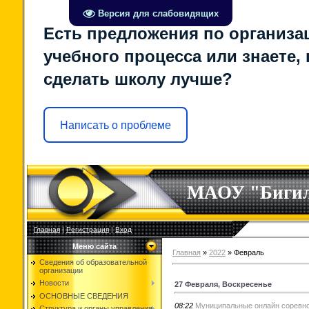
Версия для слабовидящих
Есть предложения по организа
учебного процесса или знаете, 
сделать школу лучше?
Написать о проблеме
МАОУ "Биги
Главная
|
Регистрация
|
Вход
Меню сайта
Главная
»
2022
»
Февраль
Сведения об образовательной
организации
Новости
27 Февраля, Воскресенье
ОСНОВНЫЕ СВЕДЕНИЯ
08:22
Муниципальные онлайн соревно
Структура и органы управления