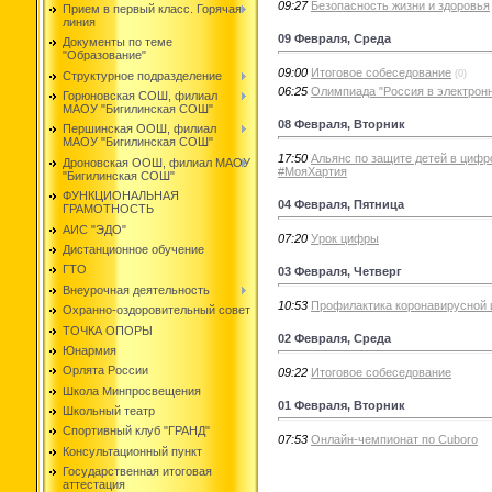
09:27
Безопасность жизни и здоровья
Прием в первый класс. Горячая
линия
09 Февраля, Среда
Документы по теме
"Образование"
09:00
Итоговое собеседование
(0)
Структурное подразделение
06:25
Олимпиада "Россия в электрон
Горюновская СОШ, филиал
МАОУ "Бигилинская СОШ"
08 Февраля, Вторник
Першинская ООШ, филиал
МАОУ "Бигилинская СОШ"
17:50
Альянс по защите детей в циф
Дроновская ООШ, филиал МАОУ
#МояХартия
"Бигилинская СОШ"
ФУНКЦИОНАЛЬНАЯ
04 Февраля, Пятница
ГРАМОТНОСТЬ
АИС "ЭДО"
07:20
Урок цифры
Дистанционное обучение
ГТО
03 Февраля, Четверг
Внеурочная деятельность
10:53
Профилактика коронавирусной
Охранно-оздоровительный совет
ТОЧКА ОПОРЫ
02 Февраля, Среда
Юнармия
Орлята России
09:22
Итоговое собеседование
Школа Минпросвещения
01 Февраля, Вторник
Школьный театр
Спортивный клуб "ГРАНД"
07:53
Онлайн-чемпионат по Cuboro
Консультационный пункт
Государственная итоговая
аттестация