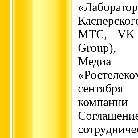
«Лаборатор
Касперско
МТС, VK (
Group), 
Медиа
«Ростелеко
сентябр
компани
Согл
сотруд