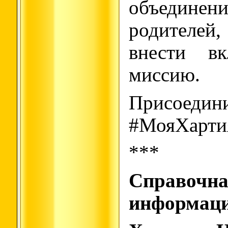
объединен
родителе
внести в
миссию.
Присое
#МояХарти
***
Справочн
информаци