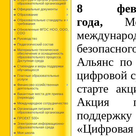
образовательной организацией
8 фев
Официальные документы
Образование
года,
Мо
Образовательные стандарты и
требования
Обновленные ФГОС НОО, ООО,
междуна
СОО
Руководство
безопасн
Педагогический состав
Материально-техническое
обеспечение и оснащенность
образовательного процесса.
Альянс по
Доступная среда
Стипендии и меры поддержки
обучающихся
цифровой с
Платные образовательные
услуги
старте ак
Финансово-хозяйственная
деятельность
Вакантные места для приема
Акция п
(перевода)
Международное сотрудничество
Организация питания в
поддер
образовательной организации
ПРОЕКТ 500+
Электронная информационно-
«Цифровая 
образовательная среда
Моя школа