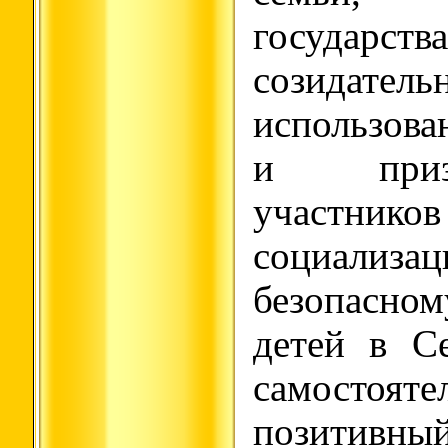
государст
созидатель
использов
и приз
участников
социа
безопас
детей в С
самостояте
позитивны