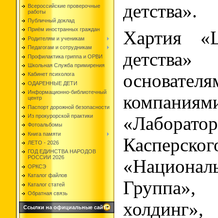
детства».
Всероссийские проверочные
работы
Публичный доклад
Приём иностранных граждан
Хартия «Ц
Родителям и ученикам
Педагогам и сотрудникам
детства
Профилактика гриппа и ОРВИ
Школьная Служба примирения
основ
Кабинет психолога
ОДАРЕННЫЕ ДЕТИ
Информационно-библиотечный
компаниям
центр
Паспорт дорожной безопасности
Из прокурорской практики
«Лаборатор
Фотоальбомы
Книга памяти
Касперског
ЛЕТО - 2026
ГОД ЕДИНСТВА НАРОДОВ
РОССИИ 2026
«Национ
ОРКСЭ
Каталог файлов
Группа», 
Каталог статей
Обратная связь
холдинг»,
Ссылки на официальные сайты