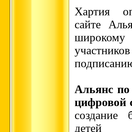
Хартия оп
сайте Алья
широк
участнико
подписани
Альянс по
цифровой 
создание 
детей 