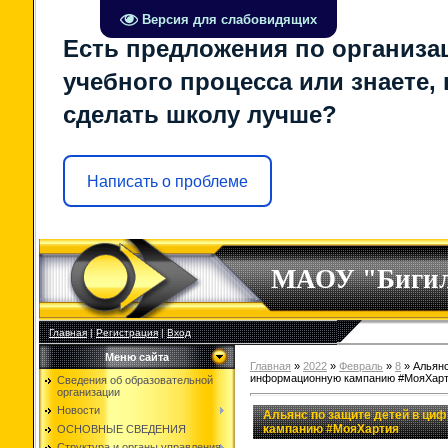
Версия для слабовидящих
Есть предложения по организа
учебного процесса или знаете, 
сделать школу лучше?
Написать о проблеме
МАОУ "Биги
Главная
|
Регистрация
|
Вход
Меню сайта
Главная
»
2022
»
Февраль
»
8
» Альянс
информационную кампанию #МояХар
Сведения об образовательной
организации
Новости
Альянс по защите детей в ци
кампанию #МояХартия
ОСНОВНЫЕ СВЕДЕНИЯ
Структура и органы управления