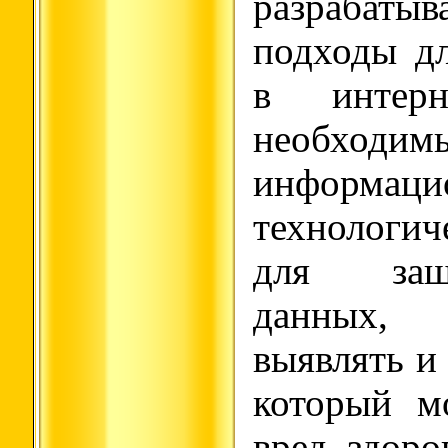
разраба
подходы д
в интерне
необходим
информаци
технологи
для защ
данных,
выявлять и 
который м
вред здор