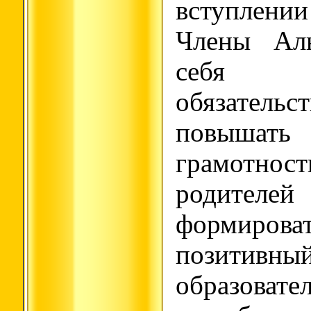
вступлен
Члены Аль
себя до
обязательс
повышат
грамотн
родителей
формирова
пози
образоват