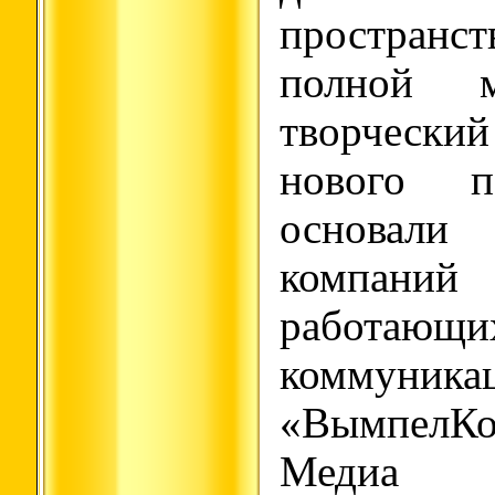
пространст
полной м
творческ
нового п
основали
компан
работающи
коммуника
«ВымпелКо
Медиа 