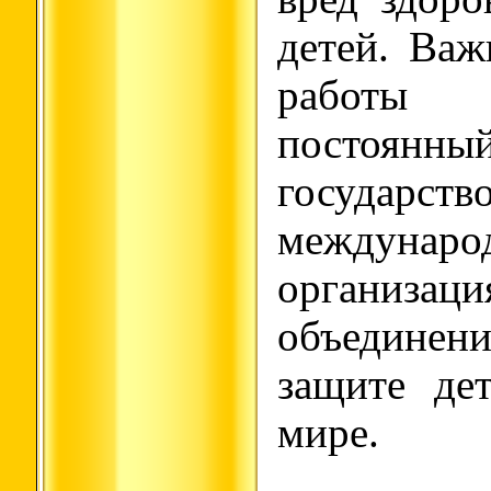
детей. Важ
работы
постоян
госуд
междунаро
организ
объедине
защите де
мире.