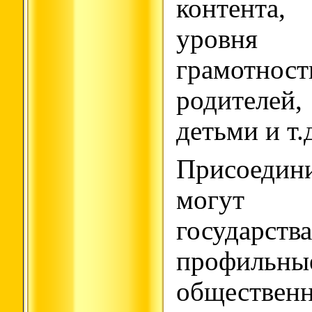
контент
уровня
грамотн
родителе
детьми и т.
Присоедин
могут п
государс
проф
обществен