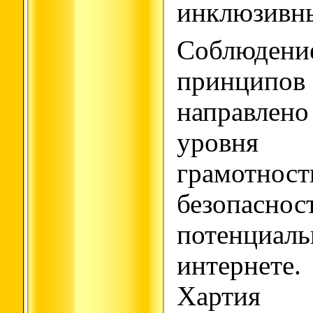
инклюзивн
Соблюд
принципов
направлен
уровня
грамо
безопасн
потенциа
интернете.
Хартия