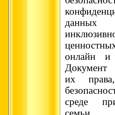
безопаснос
конфиденц
данных
инклюзивн
ценностны
онлайн и 
Документ 
их права
безопасно
среде пр
семьи, 