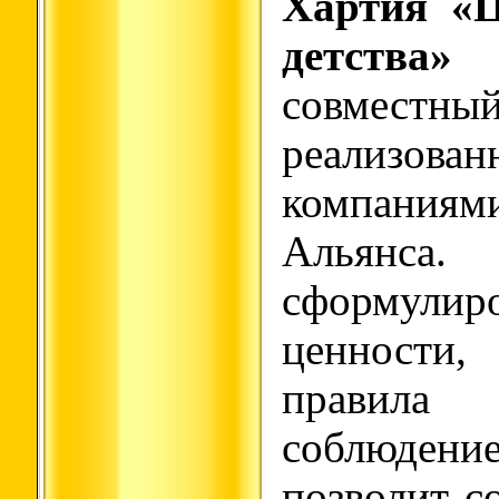
Хартия «Ц
детства»
–
совмест
реализован
компаниями
Альянса.
сформулир
ценности
правила
соблюде
позволит с