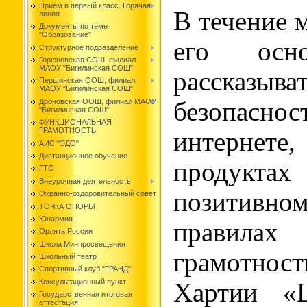
Прием в первый класс. Горячая
В течение 
линия
Документы по теме
"Образование"
его осно
Структурное подразделение
Горюновская СОШ, филиал
МАОУ "Бигилинская СОШ"
рассказы
Першинская ООШ, филиал
МАОУ "Бигилинская СОШ"
Дроновская ООШ, филиал МАОУ
безопасно
"Бигилинская СОШ"
ФУНКЦИОНАЛЬНАЯ
ГРАМОТНОСТЬ
интернете
АИС "ЭДО"
Дистанционное обучение
продукта
ГТО
Внеурочная деятельность
позитивн
Охранно-оздоровительный совет
ТОЧКА ОПОРЫ
Юнармия
правила
Орлята России
Школа Минпросвещения
грамотно
Школьный театр
Спортивный клуб "ГРАНД"
Консультационный пункт
Хартии «Ц
Государственная итоговая
аттестация