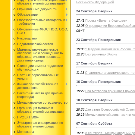
Российской Федерацией
образовательной организацией
Официальные документы
24 Сентября, Вторник
Образование
Образовательные стандарты и
17:41
Проект «Билет в будущее»
требования
12:05
О проведении Всероссийской а
Обновленные ФГОС НОО, ООО,
08:47
СОО
Руководство
23 Сентября, Понедельник
Педагогический состав
19:06
"Недаром помнит вся Россия..."
Материально-техническое
обеспечение и оснащенность
12:26
Безграничная Жизнь
образовательного процесса.
Доступная среда
17 Сентября, Вторник
Стипендии и меры поддержки
обучающихся
11:23
Статистико-аналитические отчет
Платные образовательные
услуги
16 Сентября, Понедельник
Финансово-хозяйственная
деятельность
19:22
Ева Матвеева призывает присо
Вакантные места для приема
(перевода)
10 Сентября, Вторник
Международное сотрудничество
Организация питания в
20:28
Дан старт Всероссийской Олим
образовательной организации
19:19
Международный день памяти ж
ПРОЕКТ 500+
Электронная информационно-
07 Сентября, Суббота
образовательная среда
Моя школа
15:05
8 сентября - Международный де