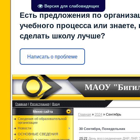
Версия для слабовидящих
Есть предложения по организа
учебного процесса или знаете, 
сделать школу лучше?
Написать о проблеме
МАОУ "Биги
Главная
|
Регистрация
|
Вход
Меню сайта
Главная
»
2024
»
Сентябрь
Сведения об образовательной
организации
Новости
30 Сентября, Понедельник
ОСНОВНЫЕ СВЕДЕНИЯ
15:21
День воссоединения ДНР, ЛНР, 
Структура и органы управления