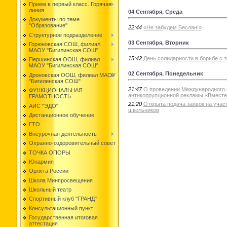
Прием в первый класс. Горячая
линия
04 Сентября, Среда
Документы по теме
"Образование"
22:44
«Не забудем Беслан!»
Структурное подразделение
03 Сентября, Вторник
Горюновская СОШ, филиал
МАОУ "Бигилинская СОШ"
15:42
День солидарности в борьбе с 
Першинская ООШ, филиал
МАОУ "Бигилинская СОШ"
02 Сентября, Понедельник
Дроновская ООШ, филиал МАОУ
"Бигилинская СОШ"
21:47
О проведении Международного 
ФУНКЦИОНАЛЬНАЯ
антикоррупционной рекламы «Вместе 
ГРАМОТНОСТЬ
21:20
Открыта подача заявок на уча
АИС "ЭДО"
школьников
Дистанционное обучение
ГТО
Внеурочная деятельность
Охранно-оздоровительный совет
ТОЧКА ОПОРЫ
Юнармия
Орлята России
Школа Минпросвещения
Школьный театр
Спортивный клуб "ГРАНД"
Консультационный пункт
Государственная итоговая
аттестация