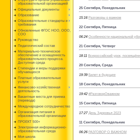
образовательной организацией
25 Сентября, Понедельник
Официальные документы
Образование
15:16
Разговоры о важном
Образовательные стандарты и
требования
22 Сентября, Пятница
Обновленные ФГОС НОО, ООО,
СОО
06:24
Особенности национальной убо
Руководство
Педагогический состав
21 Сентября, Четверг
Материально-техническое
обеспечение и оснащенность
18:11
Всероссийский урок, посвящённ
образовательного процесса.
Доступная среда
20 Сентября, Среда
Стипендии и меры поддержки
обучающихся
19:39
Билет в будущее
Платные образовательные
услуги
18 Сентября, Понедельник
Финансово-хозяйственная
деятельность
19:42
#РазговорОважном
Вакантные места для приема
(перевода)
15 Сентября, Пятница
Международное сотрудничество
Организация питания в
17:27
День Здоровья 2023
образовательной организации
ПРОЕКТ 500+
11 Сентября, Понедельник
Электронная информационно-
образовательная среда
06:26
РАЗГОВОР О ВАЖНОМ
Моя школа