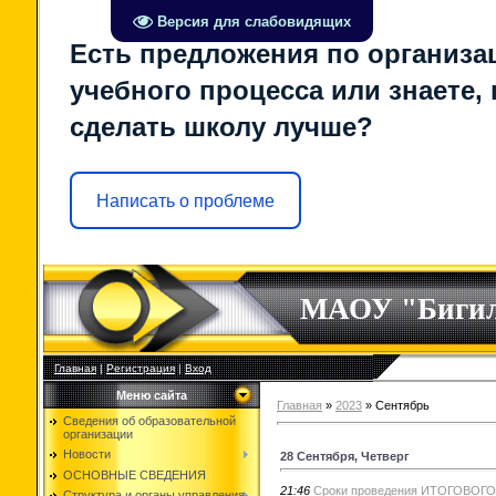
Версия для слабовидящих
Есть предложения по организа
учебного процесса или знаете, 
сделать школу лучше?
Написать о проблеме
МАОУ "Биги
Главная
|
Регистрация
|
Вход
Меню сайта
Главная
»
2023
»
Сентябрь
Сведения об образовательной
организации
Новости
28 Сентября, Четверг
ОСНОВНЫЕ СВЕДЕНИЯ
21:46
Сроки проведения ИТОГОВОГО 
Структура и органы управления