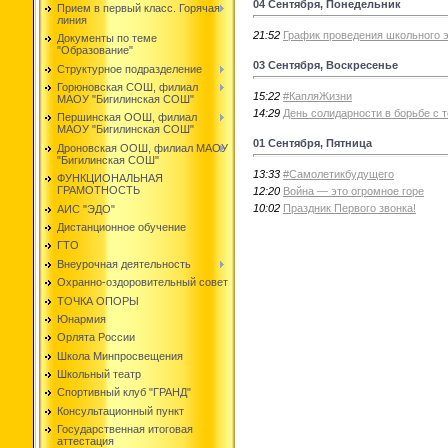
04 Сентября, Понедельник
Прием в первый класс. Горячая
линия
21:52
График проведения школьного 
Документы по теме
"Образование"
03 Сентября, Воскресенье
Структурное подразделение
Горюновская СОШ, филиал
15:22
#КапляЖизни
МАОУ "Бигилинская СОШ"
14:29
День солидарности в борьбе с 
Першинская ООШ, филиал
МАОУ "Бигилинская СОШ"
01 Сентября, Пятница
Дроновская ООШ, филиал МАОУ
"Бигилинская СОШ"
13:33
#Самолетикбудущего
ФУНКЦИОНАЛЬНАЯ
ГРАМОТНОСТЬ
12:20
Война — это огромное горе
10:02
Праздник Первого звонка!
АИС "ЭДО"
Дистанционное обучение
ГТО
Внеурочная деятельность
Охранно-оздоровительный совет
ТОЧКА ОПОРЫ
Юнармия
Орлята России
Школа Минпросвещения
Школьный театр
Спортивный клуб "ГРАНД"
Консультационный пункт
Государственная итоговая
аттестация