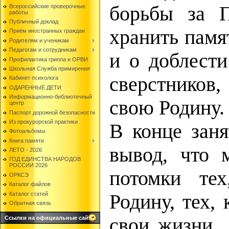
борьбы за 
Всероссийские проверочные
работы
Публичный доклад
хранить памя
Приём иностранных граждан
Родителям и ученикам
Педагогам и сотрудникам
и о доблести
Профилактика гриппа и ОРВИ
Школьная Служба примирения
сверстников
Кабинет психолога
ОДАРЕННЫЕ ДЕТИ
Информационно-библиотечный
свою Родину.
центр
Паспорт дорожной безопасности
Из прокурорской практики
В конце заня
Фотоальбомы
Книга памяти
вывод, что 
ЛЕТО - 2026
ГОД ЕДИНСТВА НАРОДОВ
РОССИИ 2026
потомки те
ОРКСЭ
Каталог файлов
Каталог статей
Родину, тех, 
Обратная связь
свои жизни, 
Ссылки на официальные сайты