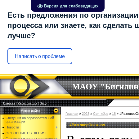
Версия для слабовидящих
Есть предложения по организации
процесса или знаете, как сделать 
лучше?
Написать о проблеме
МАОУ "Бигилин
Главная
|
Регистрация
|
Вход
Меню сайта
Главная
»
2023
»
Сентябрь
»
18
» #РазговорО
Сведения об образовательной
организации
#РазговорОважном
Новости
ОСНОВНЫЕ СВЕДЕНИЯ
Структура и органы управления