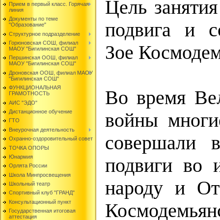
Цель занятия
Прием в первый класс. Горячая
линия
Документы по теме
подвига и с
"Образование"
Структурное подразделение
Горюновская СОШ, филиал
Зое Космодем
МАОУ "Бигилинская СОШ"
Першинская ООШ, филиал
МАОУ "Бигилинская СОШ"
Дроновская ООШ, филиал МАОУ
"Бигилинская СОШ"
ФУНКЦИОНАЛЬНАЯ
Во время Ве
ГРАМОТНОСТЬ
АИС "ЭДО"
Дистанционное обучение
войны мног
ГТО
Внеурочная деятельность
совершали 
Охранно-оздоровительный совет
ТОЧКА ОПОРЫ
Юнармия
подвиги во 
Орлята России
Школа Минпросвещения
народу и От
Школьный театр
Спортивный клуб "ГРАНД"
Консультационный пункт
Космодемьян
Государственная итоговая
аттестация