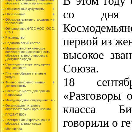
В этом году 
образовательной организацией
Официальные документы
со дня 
Образование
Образовательные стандарты и
требования
Космодемья
Обновленные ФГОС НОО, ООО,
СОО
первой из же
Руководство
Педагогический состав
Материально-техническое
высокое зван
обеспечение и оснащенность
образовательного процесса.
Доступная среда
Союза.
Стипендии и меры поддержки
обучающихся
Платные образовательные
услуги
18 сентя
Финансово-хозяйственная
деятельность
«Разговоры 
Вакантные места для приема
(перевода)
Международное сотрудничество
класса Би
Организация питания в
образовательной организации
ПРОЕКТ 500+
говорили о г
Электронная информационно-
образовательная среда
Моя школа