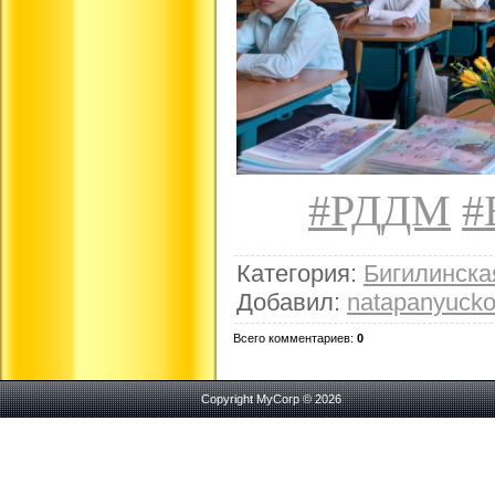
#РДДМ
#
Категория
:
Бигилинск
Добавил
:
natapanyuck
Всего комментариев
:
0
Copyright MyCorp © 2026