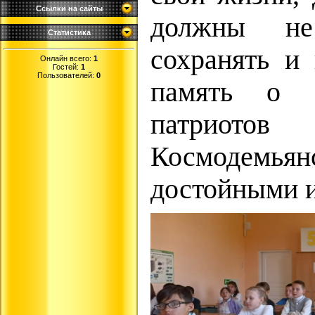
Ссылки на сайты
должны не
Статистика
сохранять и 
Онлайн всего:
1
Гостей:
1
Пользователей:
0
память о г
патриотов
Космодемья
достойными и