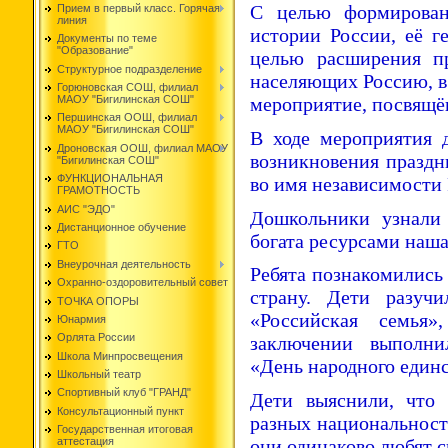
С целью формирован
Прием в первый класс. Горячая
линия
истории России, её г
Документы по теме
"Образование"
целью расширения пр
Структурное подразделение
населяющих Россию, в
Горюновская СОШ, филиал
МАОУ "Бигилинская СОШ"
мероприятие, посвящё
Першинская ООШ, филиал
МАОУ "Бигилинская СОШ"
В ходе мероприятия 
Дроновская ООШ, филиал МАОУ
возникновения праздн
"Бигилинская СОШ"
ФУНКЦИОНАЛЬНАЯ
во имя независимости
ГРАМОТНОСТЬ
АИС "ЭДО"
Дошкольники узнали 
Дистанционное обучение
богата ресурсами наша
ГТО
Внеурочная деятельность
Ребята познакомились
Охранно-оздоровительный совет
страну. Дети разучи
ТОЧКА ОПОРЫ
«Российская семья»
Юнармия
Орлята России
заключении выполни
Школа Минпросвещения
«День народного един
Школьный театр
Спортивный клуб "ГРАНД"
Дети выяснили, что
Консультационный пункт
разных национальносте
Государственная итоговая
они одинаково любят 
аттестация