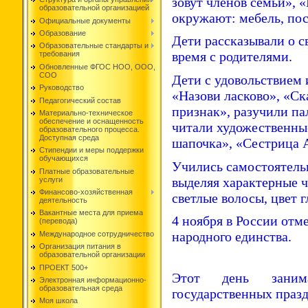
зовут членов семьи», 
образовательной организацией
окружают: мебель, пос
Официальные документы
Образование
Дети рассказывали о с
Образовательные стандарты и
время с родителями.
требования
Обновленные ФГОС НОО, ООО,
СОО
Дети с удовольствием 
Руководство
«Назови ласково», «С
Педагогический состав
признак», разучили п
Материально-техническое
обеспечение и оснащенность
читали художественны
образовательного процесса.
Доступная среда
шапочка», «Сестрица 
Стипендии и меры поддержки
обучающихся
Учились самостоятель
Платные образовательные
выделяя характерные ч
услуги
Финансово-хозяйственная
светлые волосы, цвет г
деятельность
Вакантные места для приема
4 ноября в России отм
(перевода)
народного единства.
Международное сотрудничество
Организация питания в
образовательной организации
ПРОЕКТ 500+
Этот день заним
Электронная информационно-
образовательная среда
государственных праз
Моя школа