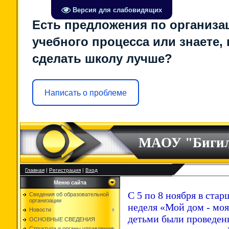
Версия для слабовидящих
Есть предложения по организа
учебного процесса или знаете, 
сделать школу лучше?
Написать о проблеме
МАОУ "Биги
Главная
|
Регистрация
|
Вход
Меню сайта
С 5 по 8 ноября в ста
Сведения об образовательной
организации
неделя «Мой дом - моя
Новости
детьми были проведены
ОСНОВНЫЕ СВЕДЕНИЯ
Структура и органы управления