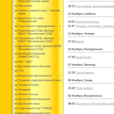
образовательная среда
Моя школа
18:15
Урок цифры. Видеоплатформ
Прием в первый класс. Горячая
линия
15 Ноября, Суббота
Документы по теме
"Образование"
19:51
Классная встреча
Структурное подразделение
11:47
«Думай о будущем: страхова
Горюновская СОШ, филиал
13 Ноября, Четверг
МАОУ "Бигилинская СОШ"
Першинская ООШ, филиал
МАОУ "Бигилинская СОШ"
07:16
Важно
Дроновская ООШ, филиал МАОУ
10 Ноября, Понедельник
"Бигилинская СОШ"
ФУНКЦИОНАЛЬНАЯ
ГРАМОТНОСТЬ
17:26
Выше полёт
АИС "ЭДО"
07 Ноября, Пятница
Дистанционное обучение
ГТО
12:35
Свеча памяти
Внеурочная деятельность
05 Ноября, Среда
Охранно-оздоровительный совет
ТОЧКА ОПОРЫ
15:29
"Урок цифры"
Юнармия
Орлята России
02 Ноября, Воскресенье
Школа Минпросвещения
08:05
Мы вместе (Воспитание гарм
Школьный театр
Спортивный клуб "ГРАНД"
Консультационный пункт