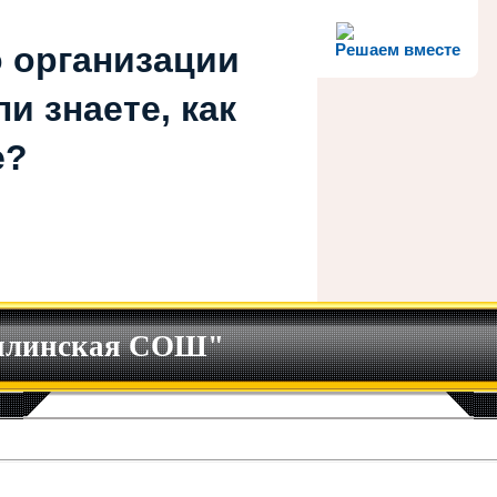
 организации
Решаем вместе
и знаете, как
е?
илинская СОШ"