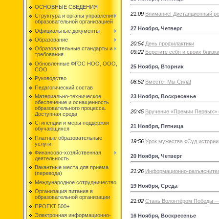
ОСНОВНЫЕ СВЕДЕНИЯ
21:09
Внимание! Дистанционный р
Структура и органы управления
образовательной организацией
27 Ноября, Четверг
Официальные документы
Образование
20:54
День профилактики
Образовательные стандарты и
09:22
Берегите себя и своих близк
требования
Обновленные ФГОС НОО, ООО,
25 Ноября, Вторник
СОО
Руководство
08:52
Вместе- Мы Сила!
Педагогический состав
23 Ноября, Воскресенье
Материально-техническое
обеспечение и оснащенность
образовательного процесса.
20:45
Вручение «Премии Первых» 
Доступная среда
Стипендии и меры поддержки
21 Ноября, Пятница
обучающихся
Платные образовательные
19:56
Урок мужества «Суд истории
услуги
Финансово-хозяйственная
20 Ноября, Четверг
деятельность
Вакантные места для приема
21:26
Информационно-разъяснител
(перевода)
Международное сотрудничество
19 Ноября, Среда
Организация питания в
образовательной организации
21:02
Стань Волонтёром Победы — 
ПРОЕКТ 500+
Электронная информационно-
16 Ноября, Воскресенье