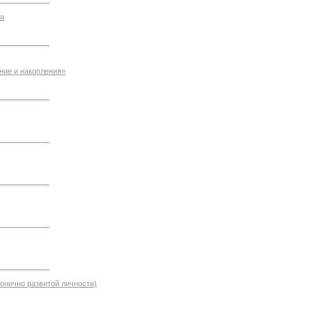
а
ние и накопления»
онично развитой личности)