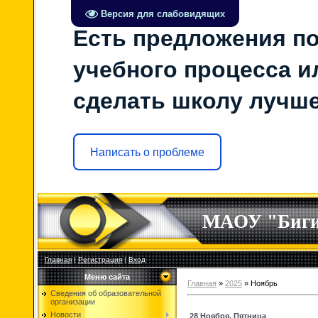
Версия для слабовидящих
Есть предложения по
учебного процесса ил
сделать школу лучш
Написать о проблеме
МАОУ "Биг
Главная
|
Регистрация
|
Вход
Меню сайта
Главная
»
2025
»
Ноябрь
Сведения об образовательной
организации
Новости
28 Ноября, Пятница