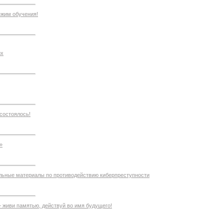
ежим обучения!
их
состоялось!
»
ьные материалы по противодействию киберпреступности
живи памятью, действуй во имя будущего!