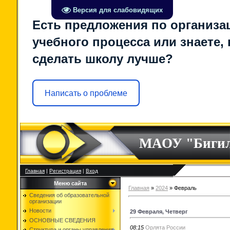
Версия для слабовидящих
Есть предложения по организа
учебного процесса или знаете, 
сделать школу лучше?
Написать о проблеме
МАОУ "Биги
Главная
|
Регистрация
|
Вход
Меню сайта
Главная
»
2024
»
Февраль
Сведения об образовательной
организации
Новости
29 Февраля, Четверг
ОСНОВНЫЕ СВЕДЕНИЯ
08:15
Орлята России
Структура и органы управления