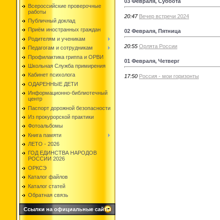
03 Февраля, Суббота
Всероссийские проверочные
работы
20:47
Вечер встречи 2024
Публичный доклад
Приём иностранных граждан
02 Февраля, Пятница
Родителям и ученикам
20:55
Орлята России
Педагогам и сотрудникам
Профилактика гриппа и ОРВИ
01 Февраля, Четверг
Школьная Служба примирения
Кабинет психолога
17:50
Россия - мои горизонты
ОДАРЕННЫЕ ДЕТИ
Информационно-библиотечный
центр
Паспорт дорожной безопасности
Из прокурорской практики
Фотоальбомы
Книга памяти
ЛЕТО - 2026
ГОД ЕДИНСТВА НАРОДОВ
РОССИИ 2026
ОРКСЭ
Каталог файлов
Каталог статей
Обратная связь
Ссылки на официальные сайты