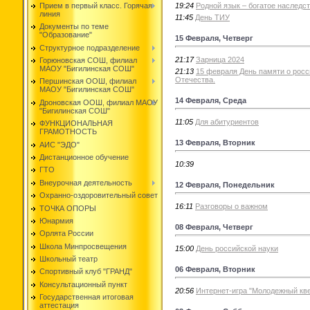
19:24
Родной язык – богатое наследс
Прием в первый класс. Горячая
линия
11:45
День ТИУ
Документы по теме
"Образование"
15 Февраля, Четверг
Структурное подразделение
21:17
Зарница 2024
Горюновская СОШ, филиал
МАОУ "Бигилинская СОШ"
21:13
15 февраля День памяти о рос
Отечества.
Першинская ООШ, филиал
МАОУ "Бигилинская СОШ"
14 Февраля, Среда
Дроновская ООШ, филиал МАОУ
"Бигилинская СОШ"
11:05
Для абитуриентов
ФУНКЦИОНАЛЬНАЯ
ГРАМОТНОСТЬ
13 Февраля, Вторник
АИС "ЭДО"
Дистанционное обучение
10:39
ГТО
Внеурочная деятельность
12 Февраля, Понедельник
Охранно-оздоровительный совет
16:11
Разговоры о важном
ТОЧКА ОПОРЫ
Юнармия
08 Февраля, Четверг
Орлята России
Школа Минпросвещения
15:00
День российской науки
Школьный театр
06 Февраля, Вторник
Спортивный клуб "ГРАНД"
Консультационный пункт
20:56
Интернет-игра "Молодежный кве
Государственная итоговая
аттестация