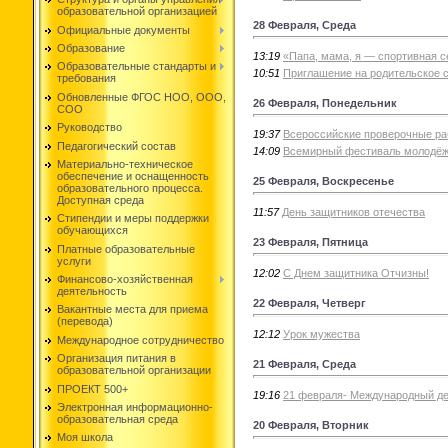
образовательной организацией
28 Февраля, Среда
Официальные документы
Образование
13:19
«Папа, мама, я — спортивная 
Образовательные стандарты и
10:51
Приглашение на родительское 
требования
Обновленные ФГОС НОО, ООО,
26 Февраля, Понедельник
СОО
Руководство
19:37
Всероссийские проверочные р
Педагогический состав
14:09
Всемирный фестиваль молодё
Материально-техническое
обеспечение и оснащенность
25 Февраля, Воскресенье
образовательного процесса.
Доступная среда
11:57
День защитников отечества
Стипендии и меры поддержки
обучающихся
23 Февраля, Пятница
Платные образовательные
услуги
12:02
С Днем защитника Отчизны!
Финансово-хозяйственная
деятельность
22 Февраля, Четверг
Вакантные места для приема
(перевода)
12:12
Урок мужества
Международное сотрудничество
Организация питания в
21 Февраля, Среда
образовательной организации
ПРОЕКТ 500+
19:16
21 февраля- Международный де
Электронная информационно-
образовательная среда
20 Февраля, Вторник
Моя школа