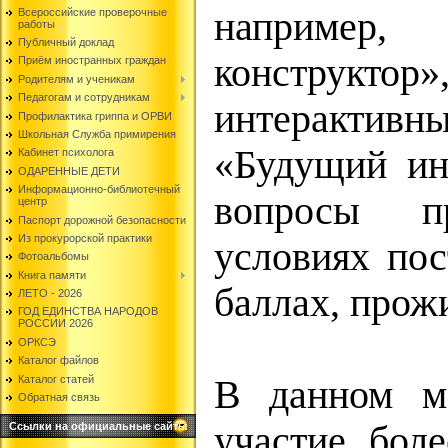
например,
Всероссийские проверочные
работы
Публичный доклад
конструк
Приём иностранных граждан
Родителям и ученикам
Педагогам и сотрудникам
интерактивны
Профилактика гриппа и ОРВИ
Школьная Служба примирения
«Будущий ин
Кабинет психолога
ОДАРЕННЫЕ ДЕТИ
Информационно-библиотечный
вопросы п
центр
Паспорт дорожной безопасности
Из прокурорской практики
условиях пос
Фотоальбомы
Книга памяти
баллах, прож
ЛЕТО - 2026
ГОД ЕДИНСТВА НАРОДОВ
РОССИИ 2026
ОРКСЭ
Каталог файлов
Каталог статей
В данном м
Обратная связь
участие бол
Ссылки на официальные сайты