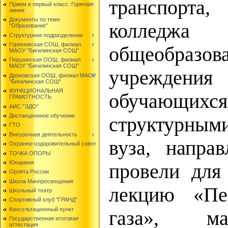
транспорта
Прием в первый класс. Горячая
линия
Документы по теме
колледж
"Образование"
Структурное подразделение
Горюновская СОШ, филиал
общеобразова
МАОУ "Бигилинская СОШ"
Першинская ООШ, филиал
МАОУ "Бигилинская СОШ"
учрежден
Дроновская ООШ, филиал МАОУ
"Бигилинская СОШ"
ФУНКЦИОНАЛЬНАЯ
обучающи
ГРАМОТНОСТЬ
АИС "ЭДО"
Дистанционное обучение
структурны
ГТО
Внеурочная деятельность
вуза, направ
Охранно-оздоровительный совет
ТОЧКА ОПОРЫ
Юнармия
провели для
Орлята России
Школа Минпросвещения
лекцию «Пе
Школьный театр
Спортивный клуб "ГРАНД"
Консультационный пункт
газа», ма
Государственная итоговая
аттестация