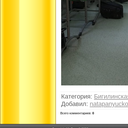
Категория
:
Бигилинск
Добавил
:
natapanyuck
Всего комментариев
:
0