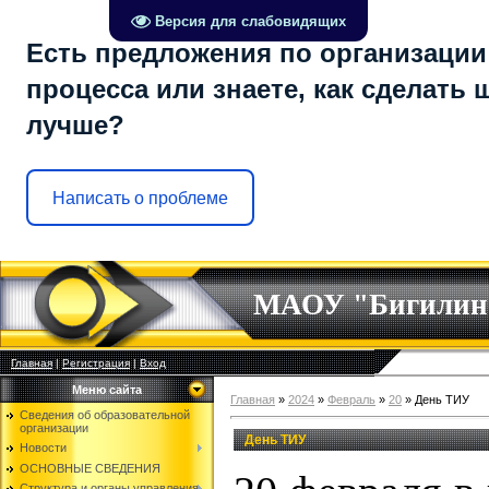
Версия для слабовидящих
Есть предложения по организации
процесса или знаете, как сделать 
лучше?
Написать о проблеме
МАОУ "Бигилин
Главная
|
Регистрация
|
Вход
Меню сайта
Главная
»
2024
»
Февраль
»
20
» День ТИУ
Сведения об образовательной
организации
День ТИУ
Новости
ОСНОВНЫЕ СВЕДЕНИЯ
Структура и органы управления