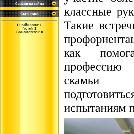
Ссылки на сайты
классные рук
Статистика
Такие встреч
Онлайн всего:
1
Гостей:
1
Пользователей:
0
профориента
как помо
профессию
скамьи и
подготовить
испытаниям п