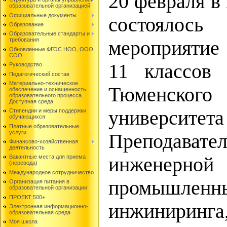
20 февраля в
образовательной организацией
Официальные документы
состоялось 
Образование
Образовательные стандарты и
требования
мероприятие
Обновленные ФГОС НОО, ООО,
СОО
11 классов
Руководство
Педагогический состав
Материально-техническое
Тюменского
обеспечение и оснащенность
образовательного процесса.
Доступная среда
университета 
Стипендии и меры поддержки
обучающихся
Платные образовательные
услуги
Препода
Финансово-хозяйственная
деятельность
инженерной
Вакантные места для приема
(перевода)
Международное сотрудничество
промышлен
Организация питания в
образовательной организации
ПРОЕКТ 500+
инжинири
Электронная информационно-
образовательная среда
Моя школа