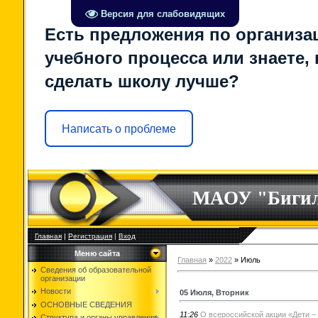
Версия для слабовидящих
Есть предложения по организа
учебного процесса или знаете, 
сделать школу лучше?
Написать о проблеме
МАОУ "Биги
Главная
|
Регистрация
|
Вход
Меню сайта
Главная
»
2022
»
Июль
Сведения об образовательной
организации
Новости
05 Июля, Вторник
ОСНОВНЫЕ СВЕДЕНИЯ
11:26
О всероссийской акции «Дети –
Структура и органы управления