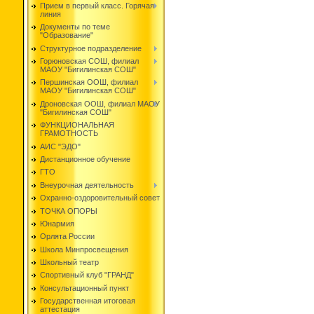
Прием в первый класс. Горячая
линия
Документы по теме
"Образование"
Структурное подразделение
Горюновская СОШ, филиал
МАОУ "Бигилинская СОШ"
Першинская ООШ, филиал
МАОУ "Бигилинская СОШ"
Дроновская ООШ, филиал МАОУ
"Бигилинская СОШ"
ФУНКЦИОНАЛЬНАЯ
ГРАМОТНОСТЬ
АИС "ЭДО"
Дистанционное обучение
ГТО
Внеурочная деятельность
Охранно-оздоровительный совет
ТОЧКА ОПОРЫ
Юнармия
Орлята России
Школа Минпросвещения
Школьный театр
Спортивный клуб "ГРАНД"
Консультационный пункт
Государственная итоговая
аттестация