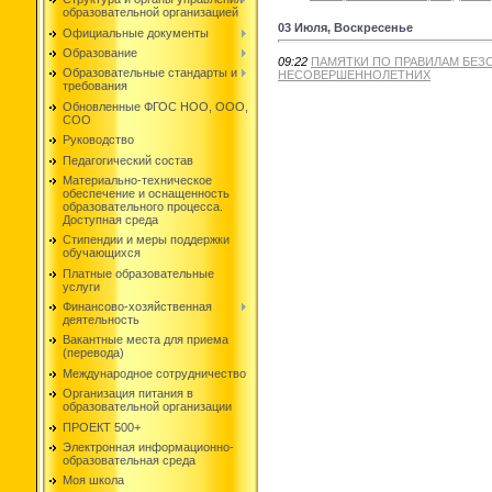
образовательной организацией
03 Июля, Воскресенье
Официальные документы
Образование
09:22
ПАМЯТКИ ПО ПРАВИЛАМ БЕЗ
Образовательные стандарты и
НЕСОВЕРШЕННОЛЕТНИХ
требования
Обновленные ФГОС НОО, ООО,
СОО
Руководство
Педагогический состав
Материально-техническое
обеспечение и оснащенность
образовательного процесса.
Доступная среда
Стипендии и меры поддержки
обучающихся
Платные образовательные
услуги
Финансово-хозяйственная
деятельность
Вакантные места для приема
(перевода)
Международное сотрудничество
Организация питания в
образовательной организации
ПРОЕКТ 500+
Электронная информационно-
образовательная среда
Моя школа