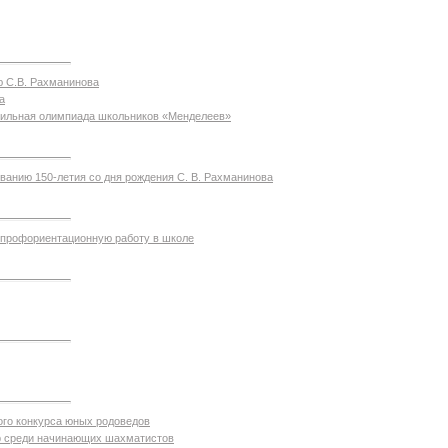
ю С.В. Рахманинова
а
ильная олимпиада школьников «Менделеев»
ванию 150-летия со дня рождения С. В. Рахманинова
 профориентационную работу в школе
ого конкурса юных родоведов
 среди начинающих шахматистов