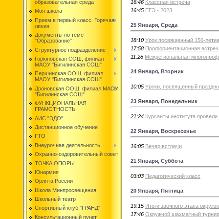
16:46
Классная встреча
образовательная среда
16:45
ЕГЭ - 2023
Моя школа
Прием в первый класс. Горячая
25 Января, Среда
линия
Документы по теме
18:10
Урок посвященный 150-лети
"Образование"
17:58
Профориентационная встреч
Структурное подразделение
11:28
Межрегиональная многопроф
Горюновская СОШ, филиал
МАОУ "Бигилинская СОШ"
24 Января, Вторник
Першинская ООШ, филиал
МАОУ "Бигилинская СОШ"
10:05
Уроки, посвященный праздно
Дроновская ООШ, филиал МАОУ
"Бигилинская СОШ"
23 Января, Понедельник
ФУНКЦИОНАЛЬНАЯ
ГРАМОТНОСТЬ
21:24
Курсанты института провели
АИС "ЭДО"
Дистанционное обучение
22 Января, Воскресенье
ГТО
Внеурочная деятельность
16:05
Вечер встречи
Охранно-оздоровительный совет
21 Января, Суббота
ТОЧКА ОПОРЫ
Юнармия
03:03
Педагогический класс
Орлята России
Школа Минпросвещения
20 Января, Пятница
Школьный театр
19:15
Итоги заочного этапа окружн
Спортивный клуб "ГРАНД"
17:46
Окружной шахматный турнир
Консультационный пункт