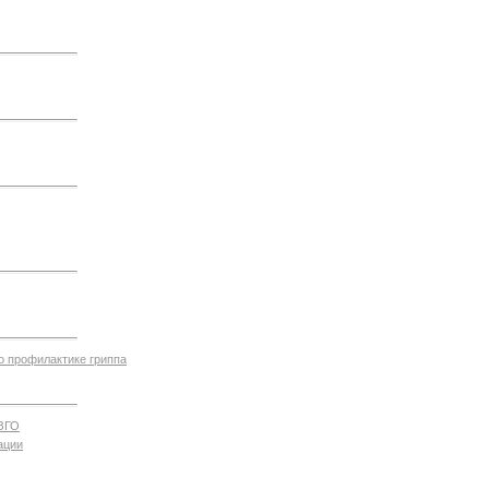
о профилактике гриппа
ЗГО
ации