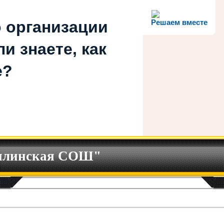
 организации
Решаем вместе
и знаете, как
е?
илинская СОШ"