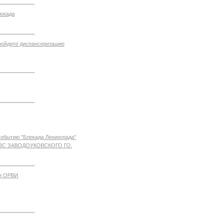
окада
пройдите диспансеризацию
обытию "Блокада Ленинграда"
ДПВС ЗАВОДОУКОВСКОГО ГО.
 и ОРВИ