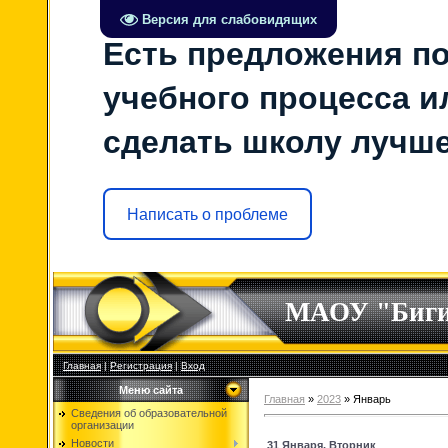
Версия для слабовидящих
Есть предложения по
учебного процесса ил
сделать школу лучш
Написать о проблеме
МАОУ "Биг
Главная
|
Регистрация
|
Вход
Меню сайта
Главная
»
2023
»
Январь
Сведения об образовательной
организации
Новости
31 Января, Вторник