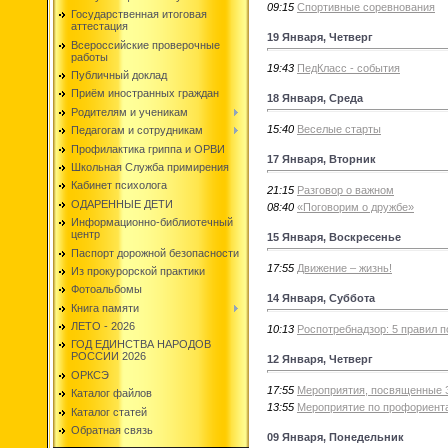
09:15
Спортивные соревнования
Государственная итоговая
аттестация
19 Января, Четверг
Всероссийские проверочные
работы
19:43
ПедКласс - события
Публичный доклад
Приём иностранных граждан
18 Января, Среда
Родителям и ученикам
15:40
Веселые старты
Педагогам и сотрудникам
Профилактика гриппа и ОРВИ
17 Января, Вторник
Школьная Служба примирения
Кабинет психолога
21:15
Разговор о важном
ОДАРЕННЫЕ ДЕТИ
08:40
«Поговорим о дружбе»
Информационно-библиотечный
центр
15 Января, Воскресенье
Паспорт дорожной безопасности
17:55
Движение – жизнь!
Из прокурорской практики
Фотоальбомы
14 Января, Суббота
Книга памяти
ЛЕТО - 2026
10:13
Роспотребнадзор: 5 правил п
ГОД ЕДИНСТВА НАРОДОВ
РОССИИ 2026
12 Января, Четверг
ОРКСЭ
17:55
Мероприятия, посвященные 
Каталог файлов
13:55
Мероприятие по профориент
Каталог статей
Обратная связь
09 Января, Понедельник