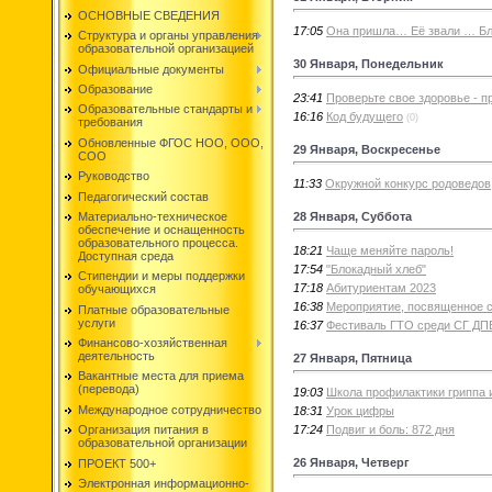
ОСНОВНЫЕ СВЕДЕНИЯ
17:05
Она пришла… Её звали … Бл
Структура и органы управления
образовательной организацией
30 Января, Понедельник
Официальные документы
Образование
23:41
Проверьте свое здоровье - 
Образовательные стандарты и
16:16
Код будущего
(0)
требования
Обновленные ФГОС НОО, ООО,
29 Января, Воскресенье
СОО
Руководство
11:33
Окружной конкурс родоведов
Педагогический состав
28 Января, Суббота
Материально-техническое
обеспечение и оснащенность
образовательного процесса.
18:21
Чаще меняйте пароль!
Доступная среда
17:54
"Блокадный хлеб"
Стипендии и меры поддержки
17:18
Абитуриентам 2023
обучающихся
16:38
Мероприятие, посвященное с
Платные образовательные
услуги
16:37
Фестиваль ГТО среди СГ 
Финансово-хозяйственная
деятельность
27 Января, Пятница
Вакантные места для приема
(перевода)
19:03
Школа профилактики гриппа
Международное сотрудничество
18:31
Урок цифры
17:24
Подвиг и боль: 872 дня
Организация питания в
образовательной организации
26 Января, Четверг
ПРОЕКТ 500+
Электронная информационно-