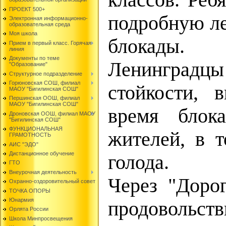
классов. Реб
ПРОЕКТ 500+
подробную ле
Электронная информационно-
образовательная среда
Моя школа
блокады.
Прием в первый класс. Горячая
линия
Документы по теме
Ленинградцы
"Образование"
Структурное подразделение
Горюновская СОШ, филиал
стойкости, 
МАОУ "Бигилинская СОШ"
Першинская ООШ, филиал
МАОУ "Бигилинская СОШ"
время блок
Дроновская ООШ, филиал МАОУ
"Бигилинская СОШ"
ФУНКЦИОНАЛЬНАЯ
жителей, в т
ГРАМОТНОСТЬ
АИС "ЭДО"
Дистанционное обучение
голода.
ГТО
Внеурочная деятельность
Через "Доро
Охранно-оздоровительный совет
ТОЧКА ОПОРЫ
Юнармия
продоволь
Орлята России
Школа Минпросвещения