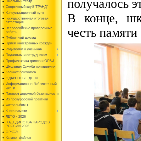
получалось эт
Школьный театр
Спортивный клуб "ГРАНД"
Консультационный пункт
В конце, шк
Государственная итоговая
аттестация
честь памяти
Всероссийские проверочные
работы
Публичный доклад
Приём иностранных граждан
Родителям и ученикам
Педагогам и сотрудникам
Профилактика гриппа и ОРВИ
Школьная Служба примирения
Кабинет психолога
ОДАРЕННЫЕ ДЕТИ
Информационно-библиотечный
центр
Паспорт дорожной безопасности
Из прокурорской практики
Фотоальбомы
Книга памяти
ЛЕТО - 2026
ГОД ЕДИНСТВА НАРОДОВ
РОССИИ 2026
ОРКСЭ
Каталог файлов