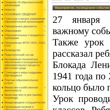
Сведения об образовательной
организации
Мероприятие, посвященное событию
Новости
ОСНОВНЫЕ СВЕДЕНИЯ
27 января 
Структура и органы управления
образовательной организацией
Официальные документы
важному собы
Образование
Образовательные стандарты и
требования
Также урок 
Обновленные ФГОС НОО, ООО,
СОО
рассказал ре
Руководство
Педагогический состав
Материально-техническое
Блокада Лен
обеспечение и оснащенность
образовательного процесса.
Доступная среда
1941 года по 
Стипендии и меры поддержки
обучающихся
Платные образовательные
услуги
кольцо было 
Финансово-хозяйственная
деятельность
Урок провод
Вакантные места для приема
(перевода)
Международное сотрудничество
Организация питания в
образовательной организации