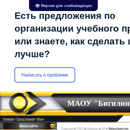
Версия для слабовидящих
Есть предложения по
организации учебного п
или знаете, как сделать
лучше?
Написать о проблеме
МАОУ "Бигилин
Главная
|
Регистрация
|
Вход
Меню сайта
Главная
»
2023
»
Январь
»
28
» Мероприятие,