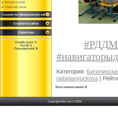
Каталог статей
Обратная связь
Ссылки на официальные сайты
Ссылки на сайты
Статистика
#РДДМ
Онлайн всего:
1
Гостей:
1
Пользователей:
0
#навигаторыд
Категория
:
Бигилинск
natapanyuckova
|
Рейти
Всего комментариев
:
0
Copyright MyCorp © 2026