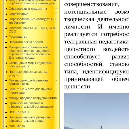
совершенствовани
образовательной организацией
Официальные документы
потенциальные возм
Образование
творческая деятельнос
Образовательные стандарты и
требования
личности. И именно
Обновленные ФГОС НОО, ООО,
СОО
реализуется потребно
Руководство
театральная педагогик
Педагогический состав
целостного воздейс
Материально-техническое
обеспечение и оснащенность
образовательного процесса.
способствует разви
Доступная среда
способностей, стано
Стипендии и меры поддержки
обучающихся
типа, идентифицирую
Платные образовательные
услуги
принимающей общече
Финансово-хозяйственная
деятельность
ценности.
Вакантные места для приема
(перевода)
Международное сотрудничество
Организация питания в
образовательной организации
ПРОЕКТ 500+
Электронная информационно-
образовательная среда
Моя школа