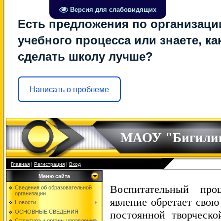
Версия для слабовидящих
Есть предложения по организаци
учебного процесса или знаете, ка
сделать школу лучше?
Написать о проблеме
МАОУ "Бигили
Главная
|
Регистрация
|
Вход
Меню сайта
Воспитательный про
Сведения об образовательной
организации
явление обретает свою
Новости
постоянной творческой
ОСНОВНЫЕ СВЕДЕНИЯ
Структура и органы управления