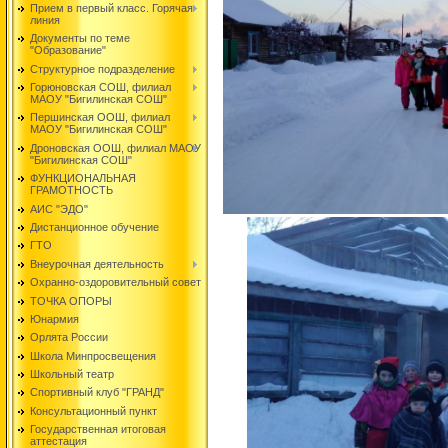
Прием в первый класс. Горячая
линия
Документы по теме
"Образование"
Структурное подразделение
Горюновская СОШ, филиал
МАОУ "Бигилинская СОШ"
Першинская ООШ, филиал
МАОУ "Бигилинская СОШ"
Дроновская ООШ, филиал МАОУ
"Бигилинская СОШ"
ФУНКЦИОНАЛЬНАЯ
ГРАМОТНОСТЬ
АИС "ЭДО"
Дистанционное обучение
ГТО
Внеурочная деятельность
Охранно-оздоровительный совет
ТОЧКА ОПОРЫ
Юнармия
Орлята России
Школа Минпросвещения
Школьный театр
Спортивный клуб "ГРАНД"
Консультационный пункт
Государственная итоговая
аттестация