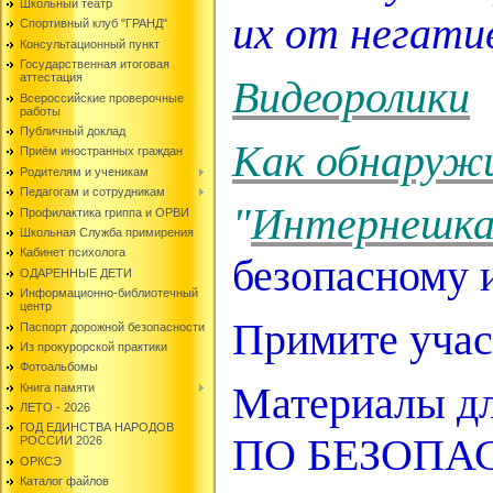
Школьный театр
их от негати
Спортивный клуб "ГРАНД"
Консультационный пункт
Государственная итоговая
аттестация
Видеоролики
Всероссийские проверочные
работы
Публичный доклад
Как обнаруж
Приём иностранных граждан
Родителям и ученикам
Педагогам и сотрудникам
"
Интернешк
Профилактика гриппа и ОРВИ
Школьная Служба примирения
Кабинет психолога
безопасному 
ОДАРЕННЫЕ ДЕТИ
Информационно-библиотечный
центр
Примите учас
Паспорт дорожной безопасности
Из прокурорской практики
Фотоальбомы
Материалы д
Книга памяти
ЛЕТО - 2026
ГОД ЕДИНСТВА НАРОДОВ
ПО БЕЗОПА
РОССИИ 2026
ОРКСЭ
Каталог файлов