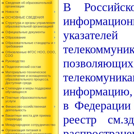
В Российск
Сведения об образовательной
организации
Новости
информацион
ОСНОВНЫЕ СВЕДЕНИЯ
Структура и органы управления
образовательной организацией
указател
Официальные документы
Образование
Образовательные стандарты и
телекоммуни
требования
Обновленные ФГОС НОО, ООО,
СОО
позволяющи
Руководство
Педагогический состав
Материально-техническое
телекомуни
обеспечение и оснащенность
образовательного процесса.
Доступная среда
информацию, 
Стипендии и меры поддержки
обучающихся
Платные образовательные
в Федерации
услуги
Финансово-хозяйственная
деятельность
реестр см.
Вакантные места для приема
(перевода)
Международное сотрудничество
распростран
Организация питания в
образовательной организации