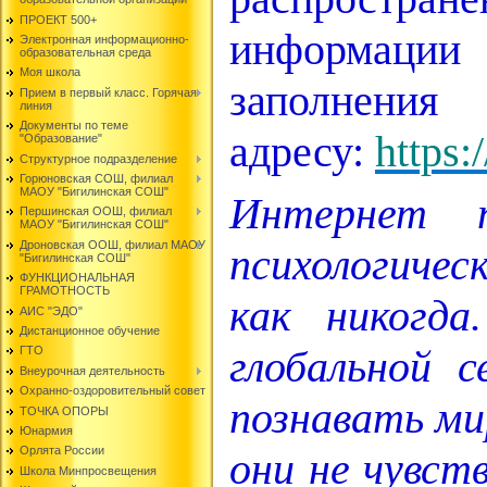
ПРОЕКТ 500+
информации
Электронная информационно-
образовательная среда
Моя школа
заполн
Прием в первый класс. Горячая
линия
Документы по теме
адресу:
https:
"Образование"
Структурное подразделение
Горюновская СОШ, филиал
МАОУ "Бигилинская СОШ"
Интернет 
Першинская ООШ, филиал
МАОУ "Бигилинская СОШ"
Дроновская ООШ, филиал МАОУ
психологичес
"Бигилинская СОШ"
ФУНКЦИОНАЛЬНАЯ
ГРАМОТНОСТЬ
как никогда
АИС "ЭДО"
Дистанционное обучение
глобальной 
ГТО
Внеурочная деятельность
Охранно-оздоровительный совет
познавать мир
ТОЧКА ОПОРЫ
Юнармия
Орлята России
они не чувс
Школа Минпросвещения