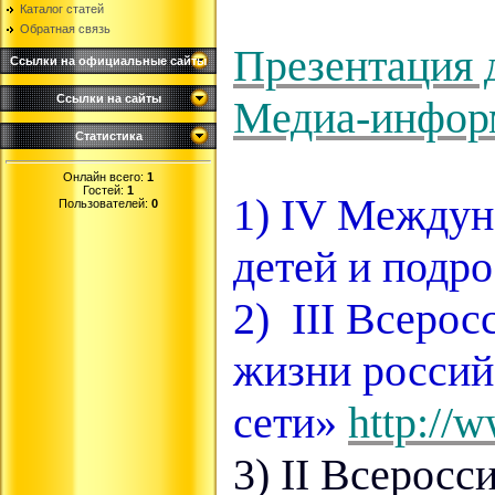
Каталог статей
Обратная связь
Презентация 
Ссылки на официальные сайты
Ссылки на сайты
Медиа-информ
Статистика
Онлайн всего:
1
Гостей:
1
1) IV Междун
Пользователей:
0
детей и подр
2)
III Всерос
жизни россий
сети»
http://
3) II Всерос