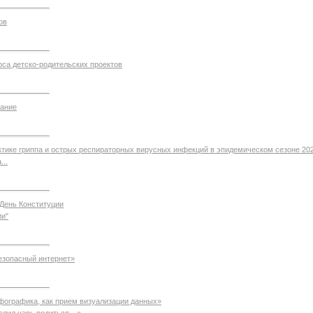
ов
рса детско-родительских проектов
рание
тике гриппа и острых респираторных вирусных инфекций в эпидемическом сезоне 20
...
 День Конституции
ии"
езопасный интернет»
ографика, как прием визуализации данных»
волил царь родиться…»