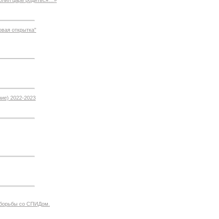
овая открытка"
ние) 2022-2023
 борьбы со СПИДом.