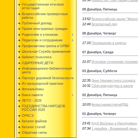
Государственная итоговая
аттестация
09 Декабря, Пятница
Всероссийские проверочные
работы
13:52
Всероссийская акция "Фронт
Публичный доклад
12:44
Безопасный лед
Приём иностранных граждан
08 Декабря, Четверг
Родителям и ученикам
Педагогам и сотрудникам
17:10
Посвящение в кадеты
Профилактика гриппа и ОРВИ
Школьная Служба примирения
07 Декабря, Среда
Кабинет психолога
21:07
Итоговое сочинение (изложе
ОДАРЕННЫЕ ДЕТИ
Информационно-библиотечный
03 Декабря, Суббота
центр
Паспорт дорожной безопасности
22:35
День Неизвестного солдата
Из прокурорской практики
10:31
Сбор макулатуры в школе
Фотоальбомы
02 Декабря, Пятница
Книга памяти
ЛЕТО - 2026
10:03
#классныевстречиРДШ
ГОД ЕДИНСТВА НАРОДОВ
РОССИИ 2026
01 Декабря, Четверг
ОРКСЭ
Каталог файлов
23:41
Клуб Весёлых и Находчивых
Каталог статей
07:34
1 декабря - Всемирный день
Обратная связь