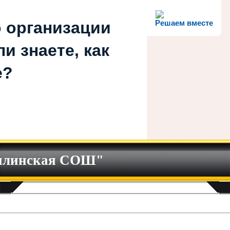
 организации
Решаем вместе
и знаете, как
е?
илинская СОШ"