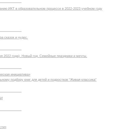
ванию ИКТ в образовательном процессе в 2022-2023 учебном году
ра сказок и чудес.
ря 2022 года). Новый год. Семейные праздники и мечты.
ческая инициатива»
ному подбору книг для детей и подростков “Живая классика”
ВИ
сти»