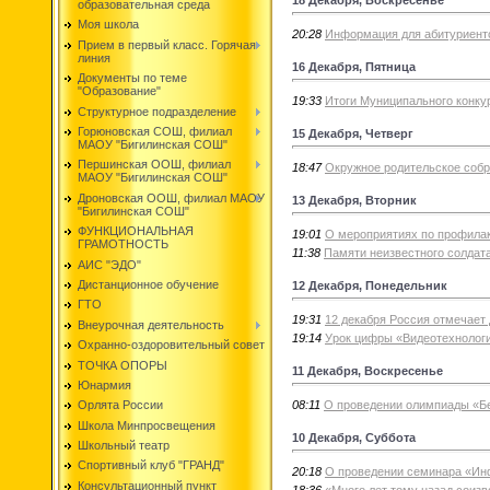
образовательная среда
Моя школа
20:28
Информация для абитуриент
Прием в первый класс. Горячая
линия
16 Декабря, Пятница
Документы по теме
"Образование"
19:33
Итоги Муниципального конку
Структурное подразделение
Горюновская СОШ, филиал
15 Декабря, Четверг
МАОУ "Бигилинская СОШ"
Першинская ООШ, филиал
18:47
Окружное родительское соб
МАОУ "Бигилинская СОШ"
Дроновская ООШ, филиал МАОУ
13 Декабря, Вторник
"Бигилинская СОШ"
ФУНКЦИОНАЛЬНАЯ
19:01
О мероприятиях по профилак
ГРАМОТНОСТЬ
11:38
Памяти неизвестного солдата
АИС "ЭДО"
Дистанционное обучение
12 Декабря, Понедельник
ГТО
19:31
12 декабря Россия отмечает
Внеурочная деятельность
19:14
Урок цифры «Видеотехнолог
Охранно-оздоровительный совет
ТОЧКА ОПОРЫ
11 Декабря, Воскресенье
Юнармия
08:11
О проведении олимпиады «Б
Орлята России
Школа Минпросвещения
10 Декабря, Суббота
Школьный театр
Спортивный клуб "ГРАНД"
20:18
О проведении семинара «Инф
Консультационный пункт
18:36
«Много лет тому назад соиз