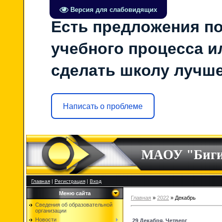
Версия для слабовидящих
Есть предложения по
учебного процесса ил
сделать школу лучш
Написать о проблеме
МАОУ "Биг
Главная
|
Регистрация
|
Вход
Меню сайта
Главная
»
2022
»
Декабрь
Сведения об образовательной
организации
Новости
29 Декабря, Четверг