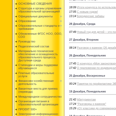
ОСНОВНЫЕ СВЕДЕНИЯ
18:09
Итоги конкурса по использо
Структура и органы управления
образовательной организацией
17:05
С новым годом!
13:14
Бородинские забавы
Официальные документы
Образование
28 Декабря, Среда
Образовательные стандарты и
требования
07:49
Новый год для детей – это по
Обновленные ФГОС НОО, ООО,
СОО
27 Декабря, Вторник
Руководство
Педагогический состав
08:14
Разговор о важном (26 декаб
Материально-техническое
обеспечение и оснащенность
26 Декабря, Понедельник
образовательного процесса.
Доступная среда
17:45
О конкурсе «Моя законотвор
Стипендии и меры поддержки
17:42
О приложении по индивидуаль
обучающихся
Платные образовательные
25 Декабря, Воскресенье
услуги
Финансово-хозяйственная
00:24
Памятки по профилактике Э
деятельность
Вакантные места для приема
19 Декабря, Понедельник
(перевода)
Международное сотрудничество
21:42
Абитуриентам
Организация питания в
17:24
"Разговоры о важном"
образовательной организации
15:29
«От классики до современно
ПРОЕКТ 500+
Электронная информационно-
18 Декабря, Воскресенье