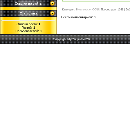
Ссылки на сайты
Категория
:
Бигилинская СОШ
|
Просмотров
:
1043
|
До
Статистика
Всего комментариев
:
0
Онлайн всего:
1
Гостей:
1
Пользователей:
0
Copyright MyCorp © 2026