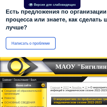
Версия для слабовидящих
Есть предложения по организации
процесса или знаете, как сделать 
лучше?
Написать о проблеме
МАОУ "Бигилин
Главная
|
Регистрация
|
Вход
Меню сайта
Главная
»
2022
»
Декабрь
»
13
» О мероприяти
инфекций в эпидемическом сезоне 2022-2023
Сведения об образовательной
организации
Новости
О мероприятиях по профилактике гр
эпидемическом сезоне 2022-2023
ОСНОВНЫЕ СВЕДЕНИЯ
Структура и органы управления