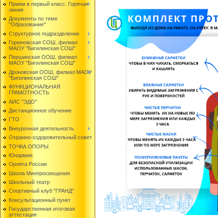
Прием в первый класс. Горячая
линия
Документы по теме
"Образование"
Структурное подразделение
Горюновская СОШ, филиал
МАОУ "Бигилинская СОШ"
Першинская ООШ, филиал
МАОУ "Бигилинская СОШ"
Дроновская ООШ, филиал МАОУ
"Бигилинская СОШ"
ФУНКЦИОНАЛЬНАЯ
ГРАМОТНОСТЬ
АИС "ЭДО"
Дистанционное обучение
ГТО
Внеурочная деятельность
Охранно-оздоровительный совет
ТОЧКА ОПОРЫ
Юнармия
Орлята России
Школа Минпросвещения
Школьный театр
Спортивный клуб "ГРАНД"
Консультационный пункт
Государственная итоговая
аттестация