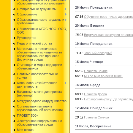
образовательной организацией
26 Июля, Понедельник
Официальные документы
Образование
07:16
Обучения советников директоро
Образовательные стандарты и
требования
20 Июля, Вторник
Обновленные ФГОС НОО, ООО,
СОО
18:01
Виртуальная экскурсия по летн
Руководство
Педагогический состав
19 Июля, Понедельник
Материально-техническое
обеспечение и оснащенность
11:41
Главный Звездный
образовательного процесса.
Доступная среда
15 Июля, Четверг
Стипендии и меры поддержки
обучающихся
06:35
Планета Земля
Платные образовательные
06:31
Мы за мир во всем мире!
услуги
Финансово-хозяйственная
14 Июля, Среда
деятельность
Вакантные места для приема
06:17
Планета Добра
(перевода)
06:15
Нет коронавирусу! Да здравству
Международное сотрудничество
Организация питания в
12 Июля, Понедельник
образовательной организации
ПРОЕКТ 500+
10:32
Планета Солнца
Электронная информационно-
образовательная среда
11 Июля, Воскресенье
Моя школа