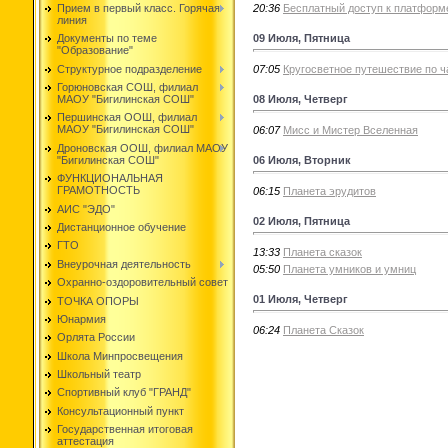
20:36
Бесплатный доступ к платформ
Прием в первый класс. Горячая
линия
09 Июля, Пятница
Документы по теме
"Образование"
Структурное подразделение
07:05
Кругосветное путешествие по ч
Горюновская СОШ, филиал
08 Июля, Четверг
МАОУ "Бигилинская СОШ"
Першинская ООШ, филиал
МАОУ "Бигилинская СОШ"
06:07
Мисс и Мистер Вселенная
Дроновская ООШ, филиал МАОУ
06 Июля, Вторник
"Бигилинская СОШ"
ФУНКЦИОНАЛЬНАЯ
ГРАМОТНОСТЬ
06:15
Планета эрудитов
АИС "ЭДО"
02 Июля, Пятница
Дистанционное обучение
ГТО
13:33
Планета сказок
Внеурочная деятельность
05:50
Планета умников и умниц
Охранно-оздоровительный совет
01 Июля, Четверг
ТОЧКА ОПОРЫ
Юнармия
06:24
Планета Сказок
Орлята России
Школа Минпросвещения
Школьный театр
Спортивный клуб "ГРАНД"
Консультационный пункт
Государственная итоговая
аттестация