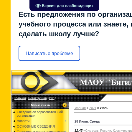
Версия для слабовидящих
Есть предложения по организа
учебного процесса или знаете, 
сделать школу лучше?
Написать о проблеме
МАОУ "Биги
Главная
|
Регистрация
|
Вход
Меню сайта
Главная
»
2021
»
Июль
Сведения об образовательной
организации
Новости
28 Июля, Среда
ОСНОВНЫЕ СВЕДЕНИЯ
12:45
«Символы России. Космически
Структура и органы управления