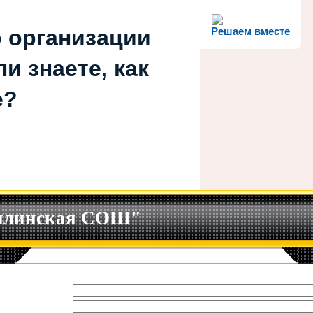
 организации
Решаем вместе
и знаете, как
е?
илинская СОШ"