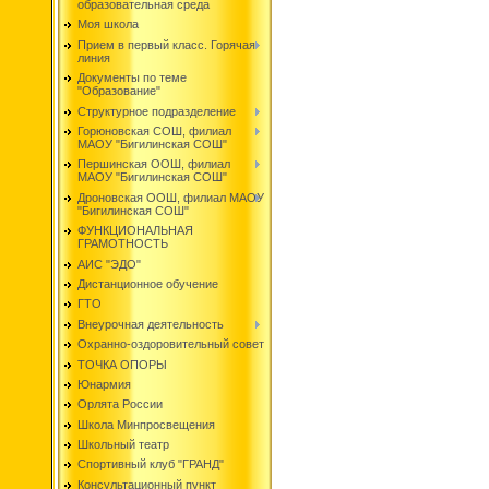
образовательная среда
Моя школа
Прием в первый класс. Горячая
линия
Документы по теме
"Образование"
Структурное подразделение
Горюновская СОШ, филиал
МАОУ "Бигилинская СОШ"
Першинская ООШ, филиал
МАОУ "Бигилинская СОШ"
Дроновская ООШ, филиал МАОУ
"Бигилинская СОШ"
ФУНКЦИОНАЛЬНАЯ
ГРАМОТНОСТЬ
АИС "ЭДО"
Дистанционное обучение
ГТО
Внеурочная деятельность
Охранно-оздоровительный совет
ТОЧКА ОПОРЫ
Юнармия
Орлята России
Школа Минпросвещения
Школьный театр
Спортивный клуб "ГРАНД"
Консультационный пункт