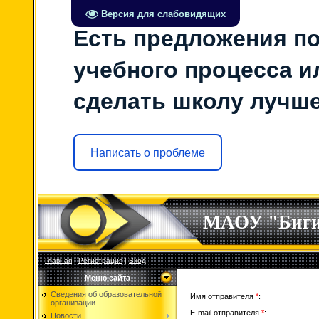
Версия для слабовидящих
Есть предложения по
учебного процесса ил
сделать школу лучш
Написать о проблеме
МАОУ "Биг
Главная
|
Регистрация
|
Вход
Меню сайта
Сведения об образовательной
Имя отправителя
*
:
организации
E-mail отправителя
*
:
Новости