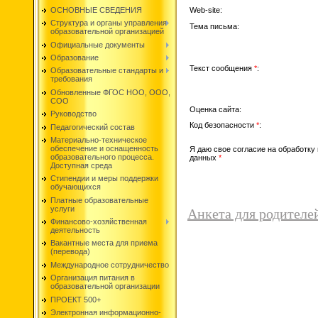
Web-site:
ОСНОВНЫЕ СВЕДЕНИЯ
Структура и органы управления
Тема письма:
образовательной организацией
Официальные документы
Образование
Текст сообщения
*
:
Образовательные стандарты и
требования
Обновленные ФГОС НОО, ООО,
СОО
Оценка сайта:
Руководство
Код безопасности
*
:
Педагогический состав
Материально-техническое
обеспечение и оснащенность
Я даю свое согласие на обработку
образовательного процесса.
данных
*
Доступная среда
Стипендии и меры поддержки
обучающихся
Платные образовательные
услуги
Анкета для родителе
Финансово-хозяйственная
деятельность
Вакантные места для приема
(перевода)
Международное сотрудничество
Организация питания в
образовательной организации
ПРОЕКТ 500+
Электронная информационно-