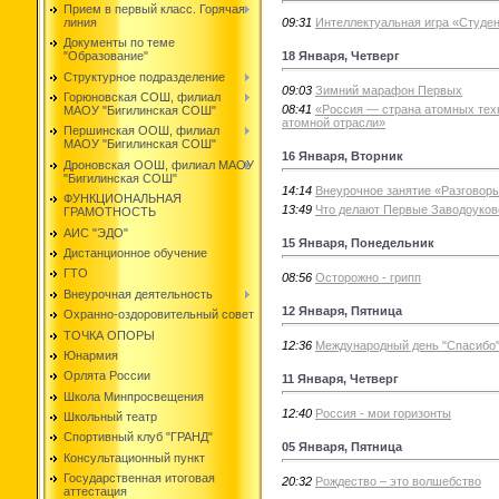
Прием в первый класс. Горячая
09:31
Интеллектуальная игра «Студе
линия
Документы по теме
18 Января, Четверг
"Образование"
Структурное подразделение
09:03
Зимний марафон Первых
Горюновская СОШ, филиал
08:41
«Россия — страна атомных техн
МАОУ "Бигилинская СОШ"
атомной отрасли»
Першинская ООШ, филиал
МАОУ "Бигилинская СОШ"
16 Января, Вторник
Дроновская ООШ, филиал МАОУ
"Бигилинская СОШ"
14:14
Внеурочное занятие «Разговор
ФУНКЦИОНАЛЬНАЯ
13:49
Что делают Первые Заводоуковс
ГРАМОТНОСТЬ
АИС "ЭДО"
15 Января, Понедельник
Дистанционное обучение
ГТО
08:56
Осторожно - грипп
Внеурочная деятельность
12 Января, Пятница
Охранно-оздоровительный совет
ТОЧКА ОПОРЫ
12:36
Международный день "Спасибо
Юнармия
Орлята России
11 Января, Четверг
Школа Минпросвещения
12:40
Россия - мои горизонты
Школьный театр
Спортивный клуб "ГРАНД"
05 Января, Пятница
Консультационный пункт
Государственная итоговая
20:32
Рождество – это волшебство
аттестация