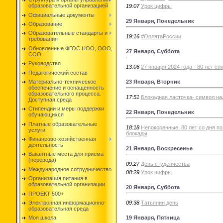
образовательной организацией
19:07
Урок цифры
Официальные документы
29 Января, Понедельник
Образование
Образовательные стандарты и
19:16
#ОрлятаРоссии
требования
Обновленные ФГОС НОО, ООО,
27 Января, Суббота
СОО
Руководство
13:06
27 января 2024 года - 80 лет с
Педагогический состав
23 Января, Вторник
Материально-техническое
обеспечение и оснащенность
образовательного процесса.
17:51
Блокадная ласточка- символ н
Доступная среда
Стипендии и меры поддержки
22 Января, Понедельник
обучающихся
Платные образовательные
18:18
Непокоренные. 80 лет со дня п
услуги
блокады
Финансово-хозяйственная
деятельность
21 Января, Воскресенье
Вакантные места для приема
(перевода)
09:27
День студенчества
Международное сотрудничество
08:29
Урок цифры
Организация питания в
образовательной организации
20 Января, Суббота
ПРОЕКТ 500+
09:38
Татьянин день
Электронная информационно-
образовательная среда
19 Января, Пятница
Моя школа