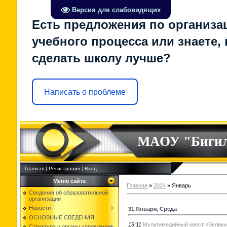
Версия для слабовидящих
Есть предложения по организа
учебного процесса или знаете, 
сделать школу лучше?
Написать о проблеме
МАОУ "Биги
Главная
|
Регистрация
|
Вход
Меню сайта
Главная
»
2024
»
Январь
Сведения об образовательной
организации
Новости
31 Января, Среда
ОСНОВНЫЕ СВЕДЕНИЯ
19:11
Мультимедийный квест «Велики
Структура и органы управления