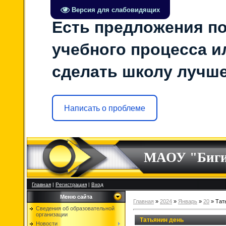
Версия для слабовидящих
Есть предложения по
учебного процесса ил
сделать школу лучш
Написать о проблеме
МАОУ "Биг
Главная
|
Регистрация
|
Вход
Меню сайта
Главная
»
2024
»
Январь
»
20
» Тат
Сведения об образовательной
организации
Татьянин день
Новости