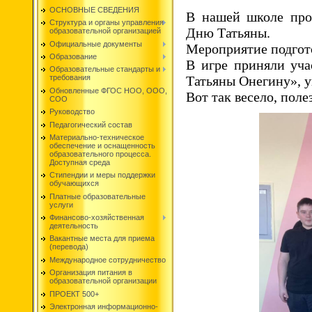
ОСНОВНЫЕ СВЕДЕНИЯ
В нашей школе про
Структура и органы управления
Дню Татьяны.
образовательной организацией
Официальные документы
Мероприятие подгот
Образование
В игре приняли уча
Образовательные стандарты и
Татьяны Онегину», у
требования
Обновленные ФГОС НОО, ООО,
Вот так весело, пол
СОО
Руководство
Педагогический состав
Материально-техническое
обеспечение и оснащенность
образовательного процесса.
Доступная среда
Стипендии и меры поддержки
обучающихся
Платные образовательные
услуги
Финансово-хозяйственная
деятельность
Вакантные места для приема
(перевода)
Международное сотрудничество
Организация питания в
образовательной организации
ПРОЕКТ 500+
Электронная информационно-