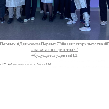
Первых
#ДвижениеПервых72
#навигаторыдетства
#
#навигаторыдетства72
#будущиестудентыНД
в
:
278
|
Добавил
:
natapanyuckova
|
Рейтинг
:
0.0
/
0