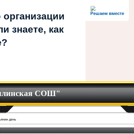
 организации
Решаем вместе
и знаете, как
е?
илинская СОШ"
ьянин день