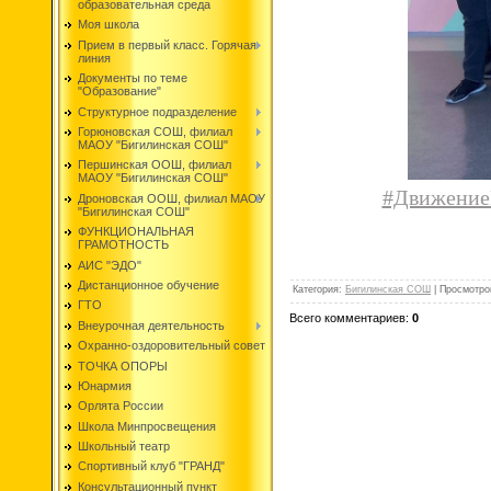
образовательная среда
Моя школа
Прием в первый класс. Горячая
линия
Документы по теме
"Образование"
Структурное подразделение
Горюновская СОШ, филиал
МАОУ "Бигилинская СОШ"
Першинская ООШ, филиал
МАОУ "Бигилинская СОШ"
#Движение
Дроновская ООШ, филиал МАОУ
"Бигилинская СОШ"
ФУНКЦИОНАЛЬНАЯ
ГРАМОТНОСТЬ
АИС "ЭДО"
Дистанционное обучение
Категория
:
Бигилинская СОШ
|
Просмотро
ГТО
Всего комментариев
:
0
Внеурочная деятельность
Охранно-оздоровительный совет
ТОЧКА ОПОРЫ
Юнармия
Орлята России
Школа Минпросвещения
Школьный театр
Спортивный клуб "ГРАНД"
Консультационный пункт