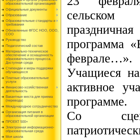
23 феврал
образовательной организацией
Официальные документы
сельском
Образование
Образовательные стандарты и
требования
празднич
Обновленные ФГОС НОО, ООО,
СОО
программа «
Руководство
Педагогический состав
Материально-техническое
феврале…».
обеспечение и оснащенность
образовательного процесса.
Доступная среда
Учащиеся н
Стипендии и меры поддержки
обучающихся
Платные образовательные
услуги
активное уч
Финансово-хозяйственная
деятельность
программе.
Вакантные места для приема
(перевода)
Международное сотрудничество
Со сцен
Организация питания в
образовательной организации
ПРОЕКТ 500+
патриотичес
Электронная информационно-
образовательная среда
Моя школа