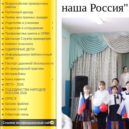
наша Россия"
Всероссийские проверочные
работы
Публичный доклад
Приём иностранных граждан
Родителям и ученикам
Педагогам и сотрудникам
Профилактика гриппа и ОРВИ
Школьная Служба примирения
Кабинет психолога
ОДАРЕННЫЕ ДЕТИ
Информационно-библиотечный
центр
Паспорт дорожной безопасности
Из прокурорской практики
Фотоальбомы
Книга памяти
ЛЕТО - 2026
ГОД ЕДИНСТВА НАРОДОВ
РОССИИ 2026
ОРКСЭ
Каталог файлов
Каталог статей
Обратная связь
Ссылки на официальные сайты