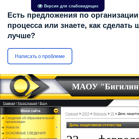
Версия для слабовидящих
Есть предложения по организации
процесса или знаете, как сделать 
лучше?
Написать о проблеме
МАОУ "Бигилин
Главная
|
Регистрация
|
Вход
Меню сайта
Главная
»
2024
»
Февраль
»
25
» День защитн
Сведения об образовательной
организации
День защитников отечества
Новости
ОСНОВНЫЕ СВЕДЕНИЯ
Структура и органы управления