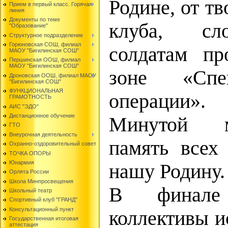
Родине, от т
Прием в первый класс. Горячая
линия
Документы по теме
клуба, сло
"Образование"
Структурное подразделение
Горюновская СОШ, филиал
солдатам п
МАОУ "Бигилинская СОШ"
Першинская ООШ, филиал
МАОУ "Бигилинская СОШ"
зоне «Спе
Дроновская ООШ, филиал МАОУ
"Бигилинская СОШ"
ФУНКЦИОНАЛЬНАЯ
операции».
ГРАМОТНОСТЬ
АИС "ЭДО"
Дистанционное обучение
Минутой м
ГТО
Внеурочная деятельность
память всех
Охранно-оздоровительный совет
ТОЧКА ОПОРЫ
Юнармия
нашу Родину.
Орлята России
Школа Минпросвещения
В финале
Школьный театр
Спортивный клуб "ГРАНД"
Консультационный пункт
коллективы и
Государственная итоговая
аттестация