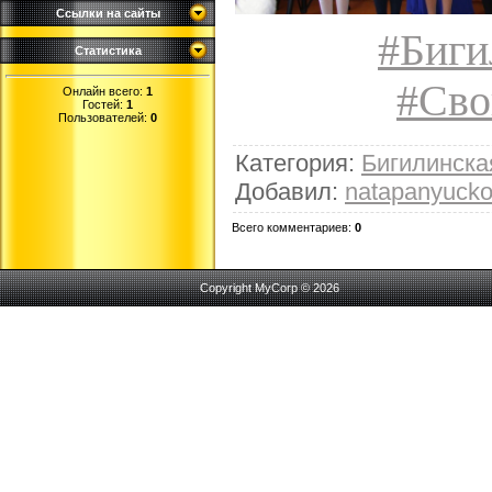
Ссылки на сайты
#Биги
Статистика
#Сво
Онлайн всего:
1
Гостей:
1
Пользователей:
0
Категория
:
Бигилинск
Добавил
:
natapanyuck
Всего комментариев
:
0
Copyright MyCorp © 2026