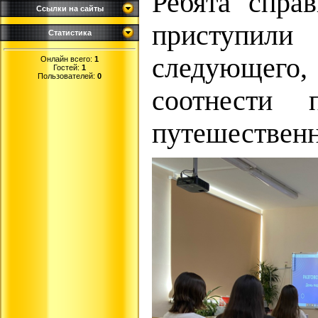
Ребята спра
Ссылки на сайты
приступи
Статистика
следующего
Онлайн всего:
1
Гостей:
1
Пользователей:
0
соотнести 
путешественн