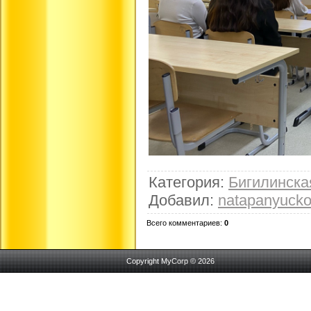
Категория
:
Бигилинск
Добавил
:
natapanyuck
Всего комментариев
:
0
Copyright MyCorp © 2026