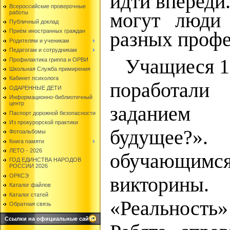
идти впереди
Всероссийские проверочные
работы
могут люди 
Публичный доклад
Приём иностранных граждан
разных профе
Родителям и ученикам
Педагогам и сотрудникам
Учащиеся 10
Профилактика гриппа и ОРВИ
Школьная Служба примирения
Кабинет психолога
поработали
ОДАРЕННЫЕ ДЕТИ
Информационно-библиотечный
центр
заданием
Паспорт дорожной безопасности
Из прокурорской практики
будущее?
Фотоальбомы
Книга памяти
ЛЕТО - 2026
обучающимся 
ГОД ЕДИНСТВА НАРОДОВ
РОССИИ 2026
ОРКСЭ
викторины.
Каталог файлов
Каталог статей
«Реальност
Обратная связь
Ссылки на официальные сайты