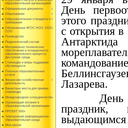
образовательной организацией
День первоо
Официальные документы
Образование
этого праздн
Образовательные стандарты и
требования
с открытия в
Обновленные ФГОС НОО, ООО,
СОО
Руководство
Антаркти
Педагогический состав
Материально-техническое
морепла
обеспечение и оснащенность
образовательного процесса.
Доступная среда
командо
Стипендии и меры поддержки
обучающихся
Беллинсга
Платные образовательные
услуги
Лазарева.
Финансово-хозяйственная
деятельность
Вакантные места для приема
(перевода)
День пер
Международное сотрудничество
Организация питания в
праздник, 
образовательной организации
ПРОЕКТ 500+
выдающимся 
Электронная информационно-
образовательная среда
Моя школа