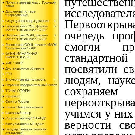
путешеств
Прием в первый класс. Горячая
линия
исследовате
Документы по теме
"Образование"
Первооткрыва
Структурное подразделение
Горюновская СОШ, филиал
МАОУ "Бигилинская СОШ"
очередь про
Першинская ООШ, филиал
МАОУ "Бигилинская СОШ"
смогли пр
Дроновская ООШ, филиал МАОУ
"Бигилинская СОШ"
стандартно
ФУНКЦИОНАЛЬНАЯ
ГРАМОТНОСТЬ
АИС "ЭДО"
посвятили с
Дистанционное обучение
ГТО
людям, наук
Внеурочная деятельность
Охранно-оздоровительный совет
сохраня
ТОЧКА ОПОРЫ
Юнармия
первооткрыва
Орлята России
Школа Минпросвещения
учимся у них
Школьный театр
Спортивный клуб "ГРАНД"
верности св
Консультационный пункт
Государственная итоговая
аттестация