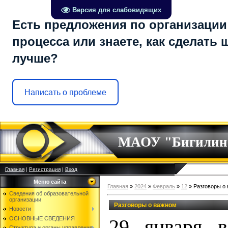
Версия для слабовидящих
Есть предложения по организации
процесса или знаете, как сделать 
лучше?
Написать о проблеме
МАОУ "Бигилин
Главная
|
Регистрация
|
Вход
Меню сайта
Главная
»
2024
»
Февраль
»
12
» Разговоры о
Сведения об образовательной
организации
Разговоры о важном
Новости
ОСНОВНЫЕ СВЕДЕНИЯ
29 января в
Структура и органы управления