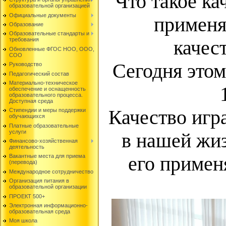
Что такое ка
образовательной организацией
Официальные документы
применя
Образование
Образовательные стандарты и
требования
качес
Обновленные ФГОС НОО, ООО,
СОО
Сегодня этом
Руководство
Педагогический состав
Материально-техническое
обеспечение и оснащенность
образовательного процесса.
Доступная среда
Качество игр
Стипендии и меры поддержки
обучающихся
Платные образовательные
услуги
в нашей жиз
Финансово-хозяйственная
деятельность
его примен
Вакантные места для приема
(перевода)
Международное сотрудничество
Организация питания в
образовательной организации
ПРОЕКТ 500+
Электронная информационно-
образовательная среда
Моя школа