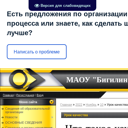
Версия для слабовидящих
Есть предложения по организации
процесса или знаете, как сделать 
лучше?
Написать о проблеме
МАОУ "Бигилин
Главная
|
Регистрация
|
Вход
Меню сайта
Главная
»
2022
»
Ноябрь
»
10
» Урок качества
Сведения об образовательной
организации
Урок качества
Новости
ОСНОВНЫЕ СВЕДЕНИЯ
Структура и органы управления