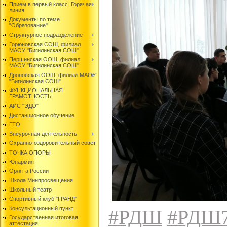
Прием в первый класс. Горячая
линия
Документы по теме
"Образование"
Структурное подразделение
Горюновская СОШ, филиал
МАОУ "Бигилинская СОШ"
Першинская ООШ, филиал
МАОУ "Бигилинская СОШ"
Дроновская ООШ, филиал МАОУ
"Бигилинская СОШ"
ФУНКЦИОНАЛЬНАЯ
ГРАМОТНОСТЬ
АИС "ЭДО"
Дистанционное обучение
ГТО
Внеурочная деятельность
Охранно-оздоровительный совет
ТОЧКА ОПОРЫ
Юнармия
Орлята России
Школа Минпросвещения
Школьный театр
Спортивный клуб "ГРАНД"
Консультационный пункт
#РДШ
#РДШ
Государственная итоговая
аттестация