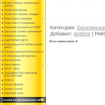
Всероссийские проверочные
работы
Публичный доклад
Приём иностранных граждан
Родителям и ученикам
Педагогам и сотрудникам
Категория
:
Бигилинск
Профилактика гриппа и ОРВИ
Школьная Служба примирения
Добавил
:
direktor
|
Рей
Кабинет психолога
ОДАРЕННЫЕ ДЕТИ
Всего комментариев
:
0
Информационно-библиотечный
центр
Паспорт дорожной безопасности
Из прокурорской практики
Фотоальбомы
Книга памяти
ЛЕТО - 2026
ГОД ЕДИНСТВА НАРОДОВ
РОССИИ 2026
ОРКСЭ
Каталог файлов
Каталог статей
Обратная связь
Ссылки на официальные сайты