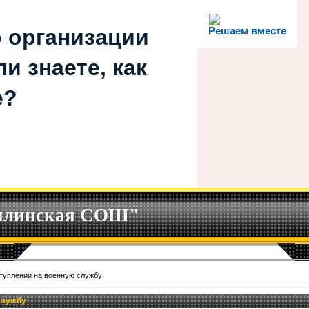
 организации
Решаем вместе
и знаете, как
е?
илинская СОШ"
туплении на военную службу
службу