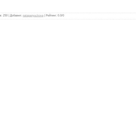
в
:
250
|
Добавил
:
natapanyuckova
|
Рейтинг
:
0.0
/
0