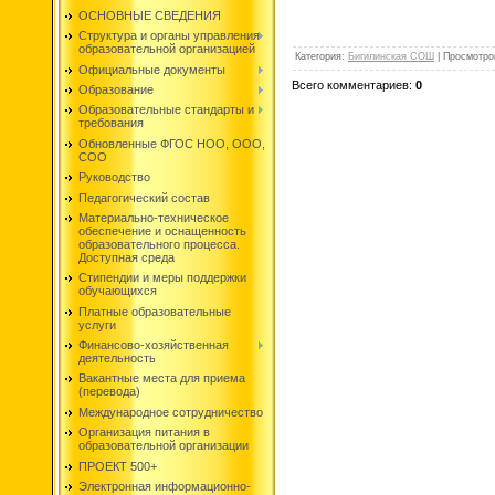
ОСНОВНЫЕ СВЕДЕНИЯ
Структура и органы управления
образовательной организацией
Категория
:
Бигилинская СОШ
|
Просмотро
Официальные документы
Всего комментариев
:
0
Образование
Образовательные стандарты и
требования
Обновленные ФГОС НОО, ООО,
СОО
Руководство
Педагогический состав
Материально-техническое
обеспечение и оснащенность
образовательного процесса.
Доступная среда
Стипендии и меры поддержки
обучающихся
Платные образовательные
услуги
Финансово-хозяйственная
деятельность
Вакантные места для приема
(перевода)
Международное сотрудничество
Организация питания в
образовательной организации
ПРОЕКТ 500+
Электронная информационно-