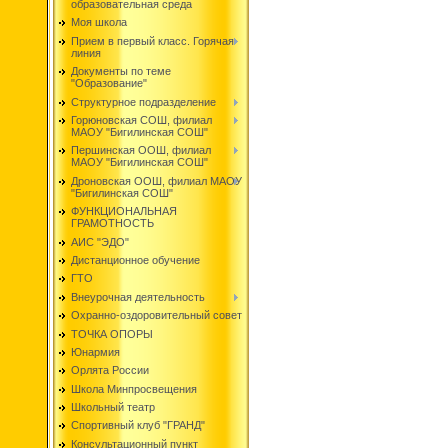
образовательная среда
Моя школа
Прием в первый класс. Горячая
линия
Документы по теме
"Образование"
Структурное подразделение
Горюновская СОШ, филиал
МАОУ "Бигилинская СОШ"
Першинская ООШ, филиал
МАОУ "Бигилинская СОШ"
Дроновская ООШ, филиал МАОУ
"Бигилинская СОШ"
ФУНКЦИОНАЛЬНАЯ
ГРАМОТНОСТЬ
АИС "ЭДО"
Дистанционное обучение
ГТО
Внеурочная деятельность
Охранно-оздоровительный совет
ТОЧКА ОПОРЫ
Юнармия
Орлята России
Школа Минпросвещения
Школьный театр
Спортивный клуб "ГРАНД"
Консультационный пункт