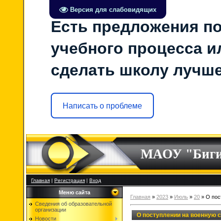
Версия для слабовидящих
Есть предложения по
учебного процесса ил
сделать школу лучш
Написать о проблеме
МАОУ "Биг
Главная
|
Регистрация
|
Вход
Меню сайта
Главная
»
2023
»
Июль
»
20
» О пос
Сведения об образовательной
организации
О поступлении на военную 
Новости