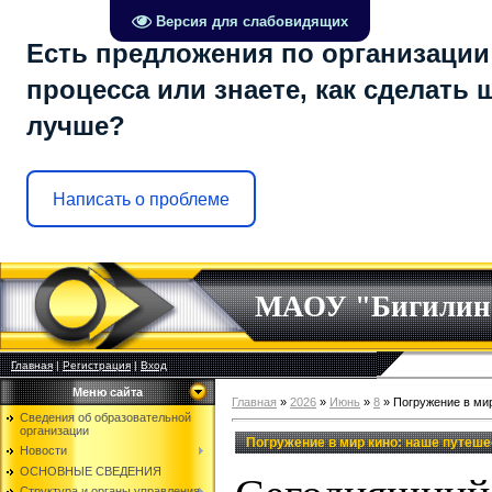
Версия для слабовидящих
Есть предложения по организации
процесса или знаете, как сделать 
лучше?
Написать о проблеме
МАОУ "Бигилин
Главная
|
Регистрация
|
Вход
Меню сайта
Главная
»
2026
»
Июнь
»
8
» Погружение в мир
Сведения об образовательной
организации
Погружение в мир кино: наше путеше
Новости
ОСНОВНЫЕ СВЕДЕНИЯ
Структура и органы управления