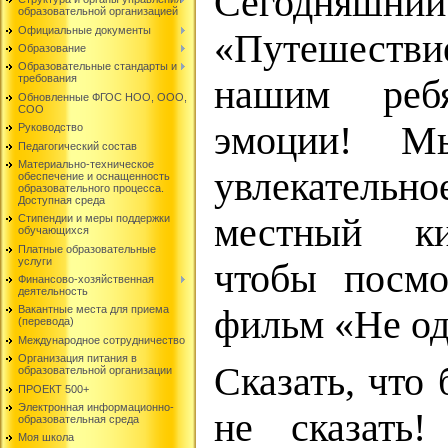
Сегодняшн
образовательной организацией
Официальные документы
«Путешеств
Образование
Образовательные стандарты и
требования
нашим ребя
Обновленные ФГОС НОО, ООО,
СОО
эмоции! М
Руководство
Педагогический состав
Материально-техническое
увлекатель
обеспечение и оснащенность
образовательного процесса.
Доступная среда
местный ки
Стипендии и меры поддержки
обучающихся
Платные образовательные
услуги
чтобы посмо
Финансово-хозяйственная
деятельность
фильм «Не од
Вакантные места для приема
(перевода)
Международное сотрудничество
Организация питания в
Сказать, что
образовательной организации
ПРОЕКТ 500+
Электронная информационно-
не сказать
образовательная среда
Моя школа