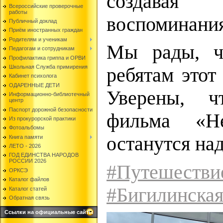
создавая
Всероссийские проверочные
работы
воспоминания
Публичный доклад
Приём иностранных граждан
Родителям и ученикам
Мы рады, ч
Педагогам и сотрудникам
Профилактика гриппа и ОРВИ
Школьная Служба примирения
ребятам этот
Кабинет психолога
ОДАРЕННЫЕ ДЕТИ
Уверены, ч
Информационно-библиотечный
центр
Паспорт дорожной безопасности
фильма «
Из прокурорской практики
Фотоальбомы
останутся на
Книга памяти
ЛЕТО - 2026
ГОД ЕДИНСТВА НАРОДОВ
РОССИИ 2026
#Путешестви
ОРКСЭ
Каталог файлов
#Бигилинск
Каталог статей
Обратная связь
Ссылки на официальные сайты