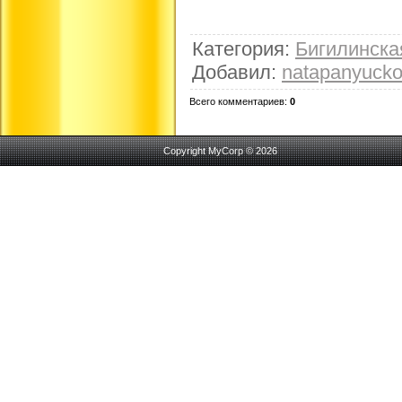
Категория
:
Бигилинск
Добавил
:
natapanyuck
Всего комментариев
:
0
Copyright MyCorp © 2026