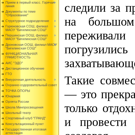
Прием в первый класс. Горячая
следили за п
линия
Документы по теме
"Образование"
на большом
Структурное подразделение
Горюновская СОШ, филиал
МАОУ "Бигилинская СОШ"
пережива
Першинская ООШ, филиал
МАОУ "Бигилинская СОШ"
Дроновская ООШ, филиал МАОУ
погрузил
"Бигилинская СОШ"
ФУНКЦИОНАЛЬНАЯ
ГРАМОТНОСТЬ
захватывающ
АИС "ЭДО"
Дистанционное обучение
ГТО
Такие совме
Внеурочная деятельность
Охранно-оздоровительный совет
— это прекра
ТОЧКА ОПОРЫ
Юнармия
Орлята России
только отдох
Школа Минпросвещения
Школьный театр
и провести 
Спортивный клуб "ГРАНД"
Консультационный пункт
Государственная итоговая
аттестация