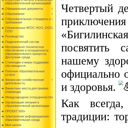
образовательной организацией
Четвертый де
Официальные документы
Образование
приключ
Образовательные стандарты и
требования
Обновленные ФГОС НОО, ООО,
«Бигилинск
СОО
Руководство
Педагогический состав
посвятить 
Материально-техническое
обеспечение и оснащенность
образовательного процесса.
нашему здор
Доступная среда
Стипендии и меры поддержки
обучающихся
официально о
Платные образовательные
услуги
Финансово-хозяйственная
и здоровья.
деятельность
Вакантные места для приема
(перевода)
Международное сотрудничество
Как всегда
Организация питания в
образовательной организации
ПРОЕКТ 500+
традиции: то
Электронная информационно-
образовательная среда
Моя школа