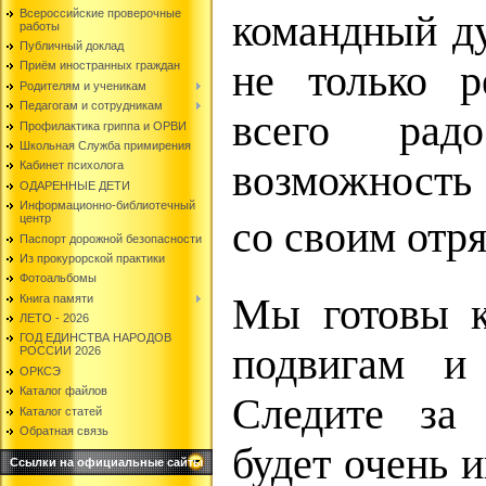
Всероссийские проверочные
командный ду
работы
Публичный доклад
не только р
Приём иностранных граждан
Родителям и ученикам
Педагогам и сотрудникам
всего рад
Профилактика гриппа и ОРВИ
Школьная Служба примирения
возможность 
Кабинет психолога
ОДАРЕННЫЕ ДЕТИ
Информационно-библиотечный
центр
со своим отр
Паспорт дорожной безопасности
Из прокурорской практики
Фотоальбомы
Мы готовы 
Книга памяти
ЛЕТО - 2026
ГОД ЕДИНСТВА НАРОДОВ
подвигам и
РОССИИ 2026
ОРКСЭ
Каталог файлов
Следите за
Каталог статей
Обратная связь
будет очень 
Ссылки на официальные сайты