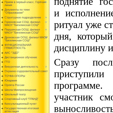
поднятие гос
Прием в первый класс. Горячая
линия
и исполнени
Документы по теме
"Образование"
Структурное подразделение
ритуал уже с
Горюновская СОШ, филиал
МАОУ "Бигилинская СОШ"
Першинская ООШ, филиал
дня, который
МАОУ "Бигилинская СОШ"
Дроновская ООШ, филиал МАОУ
"Бигилинская СОШ"
дисциплину и
ФУНКЦИОНАЛЬНАЯ
ГРАМОТНОСТЬ
АИС "ЭДО"
Дистанционное обучение
Сразу посл
ГТО
Внеурочная деятельность
приступи
Охранно-оздоровительный совет
ТОЧКА ОПОРЫ
Юнармия
программе
Орлята России
Школа Минпросвещения
участник см
Школьный театр
Спортивный клуб "ГРАНД"
Консультационный пункт
выносливо
Государственная итоговая
аттестация