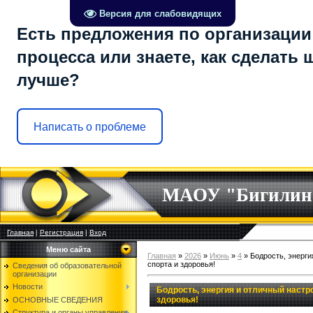
Версия для слабовидящих
Есть предложения по организации
процесса или знаете, как сделать 
лучше?
Написать о проблеме
МАОУ "Бигилин
Главная
|
Регистрация
|
Вход
Меню сайта
Главная
»
2026
»
Июнь
»
4
» Бодрость, энерги
спорта и здоровья!
Сведения об образовательной
организации
Новости
Бодрость, энергия и отличный настр
здоровья!
ОСНОВНЫЕ СВЕДЕНИЯ
Структура и органы управления