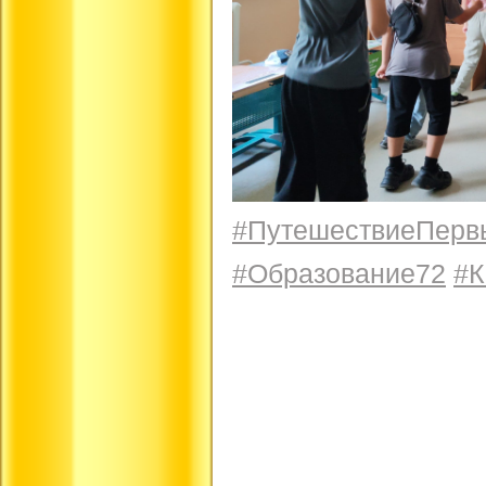
#ПутешествиеПерв
#Образование72
#К