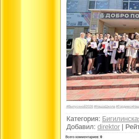
#Выпускной2026
#НашаШкола
#ГордимсяНа
Категория
:
Бигилинск
Добавил
:
direktor
|
Рей
Всего комментариев
:
0