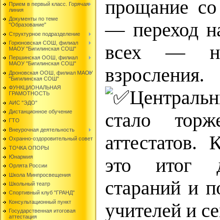
прощание со 
Прием в первый класс. Горячая
линия
Документы по теме
— переход на
"Образование"
Структурное подразделение
Горюновская СОШ, филиал
всех — на
МАОУ "Бигилинская СОШ"
Першинская ООШ, филиал
МАОУ "Бигилинская СОШ"
взросления.
Дроновская ООШ, филиал МАОУ
"Бигилинская СОШ"
ФУНКЦИОНАЛЬНАЯ
Централь
ГРАМОТНОСТЬ
АИС "ЭДО"
Дистанционное обучение
стало торж
ГТО
Внеурочная деятельность
аттестатов.
Охранно-оздоровительный совет
ТОЧКА ОПОРЫ
Юнармия
это итог д
Орлята России
Школа Минпросвещения
стараний и п
Школьный театр
Спортивный клуб "ГРАНД"
Консультационный пункт
учителей и се
Государственная итоговая
аттестация