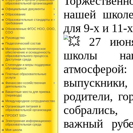
Торжественн
образовательной организацией
Официальные документы
нашей школ
Образование
Образовательные стандарты и
требования
для 9‑х и 11‑
Обновленные ФГОС НОО, ООО,
СОО
27 июня
Руководство
Педагогический состав
Материально-техническое
школы нап
обеспечение и оснащенность
образовательного процесса.
Доступная среда
атмосфе
Стипендии и меры поддержки
обучающихся
Платные образовательные
услуги
выпускник
Финансово-хозяйственная
деятельность
родители, го
Вакантные места для приема
(перевода)
Международное сотрудничество
собрались
Организация питания в
образовательной организации
ПРОЕКТ 500+
важный рубе
Электронная информационно-
образовательная среда
Моя школа