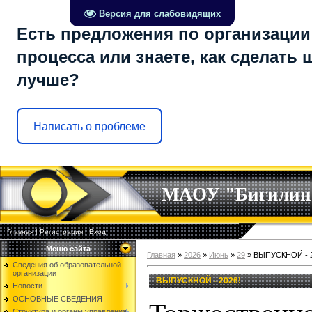
Версия для слабовидящих
Есть предложения по организации
процесса или знаете, как сделать 
лучше?
Написать о проблеме
МАОУ "Бигилин
Главная
|
Регистрация
|
Вход
Меню сайта
Главная
»
2026
»
Июнь
»
29
» ВЫПУСКНОЙ - 2
Сведения об образовательной
организации
ВЫПУСКНОЙ - 2026!
Новости
ОСНОВНЫЕ СВЕДЕНИЯ
Структура и органы управления