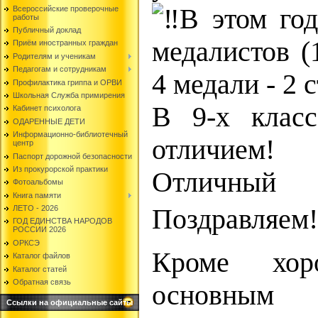
В этом год
Всероссийские проверочные
работы
Публичный доклад
медалистов (
Приём иностранных граждан
Родителям и ученикам
Педагогам и сотрудникам
4 медали - 2 
Профилактика гриппа и ОРВИ
Школьная Служба примирения
В 9-х класс
Кабинет психолога
ОДАРЕННЫЕ ДЕТИ
Информационно-библиотечный
отличием!
центр
Паспорт дорожной безопасности
Из прокурорской практики
Отличны
Фотоальбомы
Книга памяти
ЛЕТО - 2026
Поздравляем!
ГОД ЕДИНСТВА НАРОДОВ
РОССИИ 2026
ОРКСЭ
Кроме хо
Каталог файлов
Каталог статей
Обратная связь
основным
Ссылки на официальные сайты