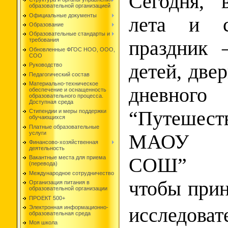
Сегодня, 
образовательной организацией
Официальные документы
лета и с
Образование
Образовательные стандарты и
требования
праздник 
Обновленные ФГОС НОО, ООО,
СОО
детей, две
Руководство
Педагогический состав
Материально-техническое
дневног
обеспечение и оснащенность
образовательного процесса.
Доступная среда
“Путешест
Стипендии и меры поддержки
обучающихся
Платные образовательные
услуги
МАОУ “Б
Финансово-хозяйственная
деятельность
СОШ” ра
Вакантные места для приема
(перевода)
Международное сотрудничество
чтобы при
Организация питания в
образовательной организации
ПРОЕКТ 500+
Электронная информационно-
исследоват
образовательная среда
Моя школа