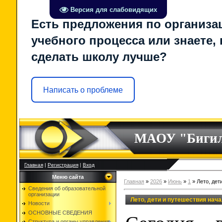
Версия для слабовидящих
Есть предложения по организа
учебного процесса или знаете, 
сделать школу лучше?
Написать о проблеме
МАОУ "Биги
Главная
|
Регистрация
|
Вход
Меню сайта
Главная
»
2026
»
Июнь
»
1
» Лето, дет
Сведения об образовательной
организации
Лето, дети и путешествия нач
Новости
ОСНОВНЫЕ СВЕДЕНИЯ
Структура и органы управления