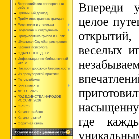
Впереди 
Всероссийские проверочные
работы
Публичный доклад
целое путе
Приём иностранных граждан
Родителям и ученикам
Педагогам и сотрудникам
открытий,
Профилактика гриппа и ОРВИ
Школьная Служба примирения
веселых иг
Кабинет психолога
ОДАРЕННЫЕ ДЕТИ
Информационно-библиотечный
незабывае
центр
Паспорт дорожной безопасности
впечат
Из прокурорской практики
Фотоальбомы
Книга памяти
пригото
ЛЕТО - 2026
ГОД ЕДИНСТВА НАРОДОВ
РОССИИ 2026
насыщенн
ОРКСЭ
Каталог файлов
где кажд
Каталог статей
Обратная связь
уникальны
Ссылки на официальные сайты