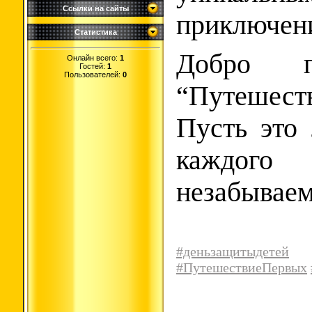
Ссылки на сайты
приключен
Статистика
Добро п
Онлайн всего:
1
Гостей:
1
Пользователей:
0
“Путешес
Пусть это 
каждог
незабывае
#деньзащитыдетей
#ПутешествиеПервых