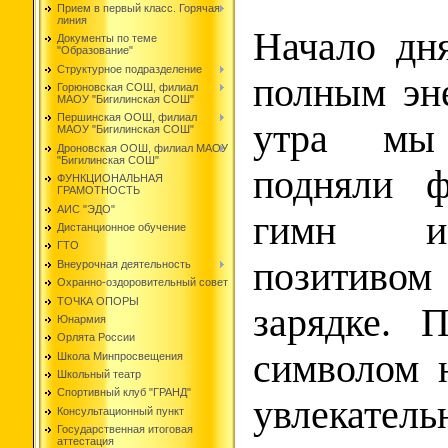
Прием в первый класс. Горячая
линия
Начало дн
Документы по теме
"Образование"
Структурное подразделение
полным эн
Горюновская СОШ, филиал
МАОУ "Бигилинская СОШ"
Першинская ООШ, филиал
утра мы 
МАОУ "Бигилинская СОШ"
Дроновская ООШ, филиал МАОУ
"Бигилинская СОШ"
подняли ф
ФУНКЦИОНАЛЬНАЯ
ГРАМОТНОСТЬ
АИС "ЭДО"
гимн и 
Дистанционное обучение
ГТО
позитиво
Внеурочная деятельность
Охранно-оздоровительный совет
ТОЧКА ОПОРЫ
зарядке. 
Юнармия
Орлята России
символом 
Школа Минпросвещения
Школьный театр
Спортивный клуб "ГРАНД"
увлекатель
Консультационный пункт
Государственная итоговая
аттестация