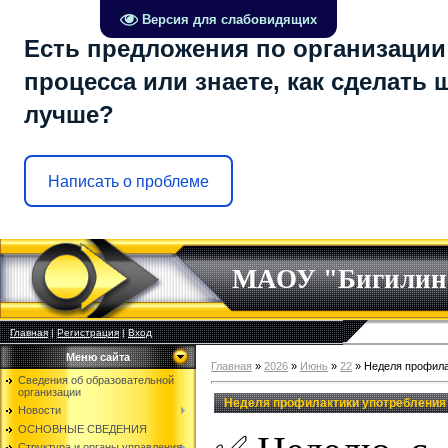
Версия для слабовидящих
Есть предложения по организации
процесса или знаете, как сделать 
лучше?
Написать о проблеме
МАОУ "Бигилин
Главная
|
Регистрация
|
Вход
Меню сайта
Главная
»
2026
»
Июнь
»
22
» Неделя профила
Сведения об образовательной
организации
Неделя профилактики употребления
Новости
ОСНОВНЫЕ СВЕДЕНИЯ
Структура и органы управления