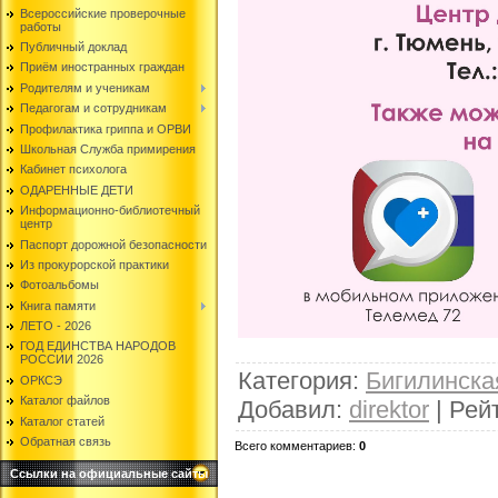
Всероссийские проверочные
работы
Публичный доклад
Приём иностранных граждан
Родителям и ученикам
Педагогам и сотрудникам
Профилактика гриппа и ОРВИ
Школьная Служба примирения
Кабинет психолога
ОДАРЕННЫЕ ДЕТИ
Информационно-библиотечный
центр
Паспорт дорожной безопасности
Из прокурорской практики
Фотоальбомы
Книга памяти
ЛЕТО - 2026
ГОД ЕДИНСТВА НАРОДОВ
РОССИИ 2026
Категория
:
Бигилинск
ОРКСЭ
Каталог файлов
Добавил
:
direktor
|
Рей
Каталог статей
Обратная связь
Всего комментариев
:
0
Ссылки на официальные сайты