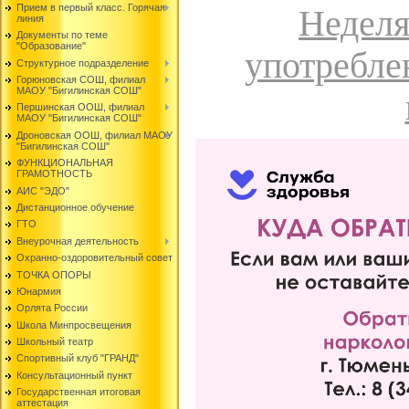
Прием в первый класс. Горячая
Неделя
линия
Документы по теме
"Образование"
употребле
Структурное подразделение
Горюновская СОШ, филиал
МАОУ "Бигилинская СОШ"
Першинская ООШ, филиал
МАОУ "Бигилинская СОШ"
Дроновская ООШ, филиал МАОУ
"Бигилинская СОШ"
ФУНКЦИОНАЛЬНАЯ
ГРАМОТНОСТЬ
АИС "ЭДО"
Дистанционное обучение
ГТО
Внеурочная деятельность
Охранно-оздоровительный совет
ТОЧКА ОПОРЫ
Юнармия
Орлята России
Школа Минпросвещения
Школьный театр
Спортивный клуб "ГРАНД"
Консультационный пункт
Государственная итоговая
аттестация