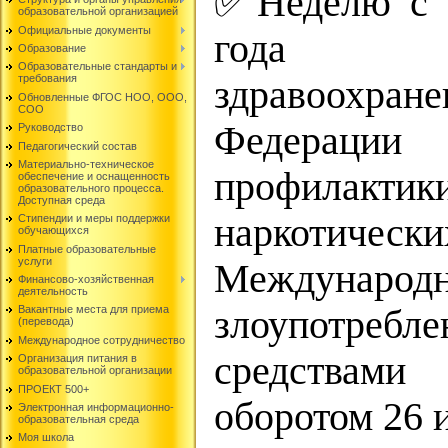
✅Неделю с 
образовательной организацией
Официальные документы
года М
Образование
Образовательные стандарты и
требования
здравоохра
Обновленные ФГОС НОО, ООО,
СОО
Федерации 
Руководство
Педагогический состав
Материально-техническое
профилакт
обеспечение и оснащенность
образовательного процесса.
Доступная среда
наркотическ
Стипендии и меры поддержки
обучающихся
Платные образовательные
услуги
Международ
Финансово-хозяйственная
деятельность
злоупотребле
Вакантные места для приема
(перевода)
Международное сотрудничество
средствами
Организация питания в
образовательной организации
ПРОЕКТ 500+
оборотом 26 
Электронная информационно-
образовательная среда
Моя школа