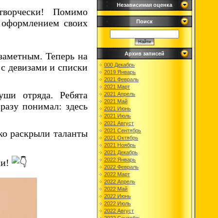
Независимая оценка
творчески! Помимо
ь оформлением своих
Поиск
заметным. Теперь на
Архив записей
с девизами и списки
000 Декабрь
2019 Январь
2021 Февраль
2021 Март
ши отряда. Ребята
2021 Апрель
2021 Май
разу понимал: здесь
2021 Июнь
2021 Июль
2021 Август
2021 Сентябрь
ко раскрыли таланты
2021 Октябрь
2021 Ноябрь
2021 Декабрь
2022 Январь
ми!
2022 Февраль
2022 Март
2022 Апрель
2022 Май
2022 Июнь
2022 Июль
2022 Август