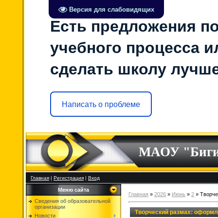
Версия для слабовидящих
Есть предложения по
учебного процесса ил
сделать школу лучш
Написать о проблеме
МАОУ "Биг
Главная
|
Регистрация
|
Вход
Меню сайта
Главная
»
2026
»
Июнь
»
2
» Творче
Сведения об образовательной
организации
Творческий размах: оформл
Новости