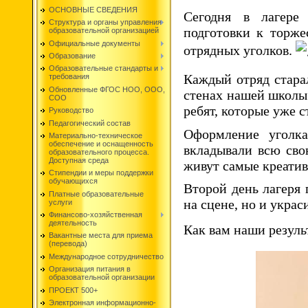
ОСНОВНЫЕ СВЕДЕНИЯ
Сегодня в лагере
Структура и органы управления
подготовки к торже
образовательной организацией
Официальные документы
отрядных уголков.
Образование
Образовательные стандарты и
Каждый отряд стара
требования
Обновленные ФГОС НОО, ООО,
стенах нашей школы 
СОО
ребят, которые уже 
Руководство
Педагогический состав
Оформление уголка
Материально-техническое
обеспечение и оснащенность
вкладывали всю сво
образовательного процесса.
Доступная среда
живут самые креати
Стипендии и меры поддержки
обучающихся
Второй день лагеря
Платные образовательные
на сцене, но и укра
услуги
Финансово-хозяйственная
деятельность
Как вам наши резуль
Вакантные места для приема
(перевода)
Международное сотрудничество
Организация питания в
образовательной организации
ПРОЕКТ 500+
Электронная информационно-