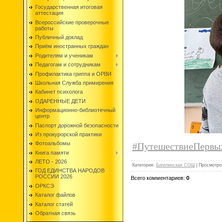
Государственная итоговая
аттестация
Всероссийские проверочные
работы
Публичный доклад
Приём иностранных граждан
Родителям и ученикам
Педагогам и сотрудникам
Профилактика гриппа и ОРВИ
Школьная Служба примирения
Кабинет психолога
ОДАРЕННЫЕ ДЕТИ
Информационно-библиотечный
центр
Паспорт дорожной безопасности
Из прокурорской практики
Фотоальбомы
#ПутешествиеПервы
Книга памяти
ЛЕТО - 2026
Категория
:
Бигилинская СОШ
|
Просмотро
ГОД ЕДИНСТВА НАРОДОВ
РОССИИ 2026
Всего комментариев
:
0
ОРКСЭ
Каталог файлов
Каталог статей
Обратная связь