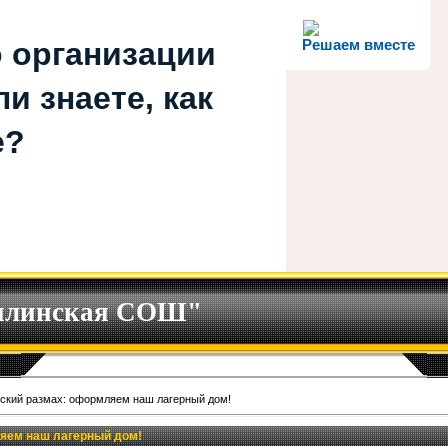
 организации
Решаем вместе
и знаете, как
е?
илинская СОШ"
ский размах: оформляем наш лагерный дом!
яем наш лагерный дом!