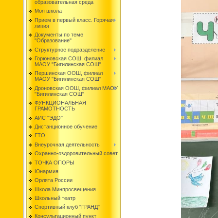
образовательная среда
Моя школа
Прием в первый класс. Горячая
линия
Документы по теме
"Образование"
Структурное подразделение
Горюновская СОШ, филиал
МАОУ "Бигилинская СОШ"
Першинская ООШ, филиал
МАОУ "Бигилинская СОШ"
Дроновская ООШ, филиал МАОУ
"Бигилинская СОШ"
ФУНКЦИОНАЛЬНАЯ
ГРАМОТНОСТЬ
АИС "ЭДО"
Дистанционное обучение
ГТО
Внеурочная деятельность
Охранно-оздоровительный совет
ТОЧКА ОПОРЫ
Юнармия
Орлята России
Школа Минпросвещения
Школьный театр
Спортивный клуб "ГРАНД"
Консультационный пункт