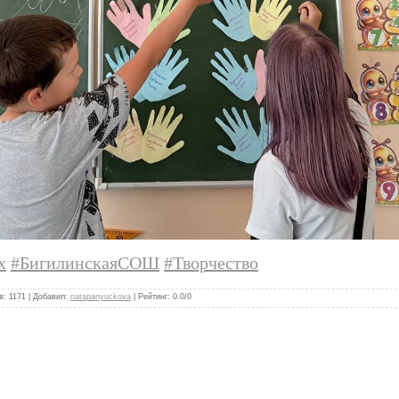
х
#БигилинскаяСОШ
#Творчество
в
:
1171
|
Добавил
:
natapanyuckova
|
Рейтинг
:
0.0
/
0