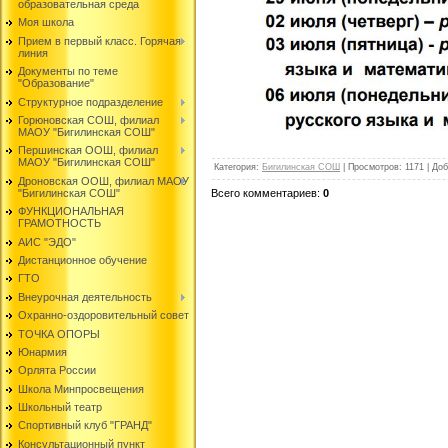
образовательная среда
Моя школа
Прием в первый класс. Горячая
линия
Документы по теме
"Образование"
Структурное подразделение
Горюновская СОШ, филиал
МАОУ "Бигилинская СОШ"
Першинская ООШ, филиал
МАОУ "Бигилинская СОШ"
Категория
:
Бигилинская СОШ
|
Просмотров
:
1171
|
Доб
Дроновская ООШ, филиал МАОУ
Всего комментариев
:
0
"Бигилинская СОШ"
ФУНКЦИОНАЛЬНАЯ
ГРАМОТНОСТЬ
АИС "ЭДО"
Дистанционное обучение
ГТО
Внеурочная деятельность
Охранно-оздоровительный совет
ТОЧКА ОПОРЫ
Юнармия
Орлята России
Школа Минпросвещения
Школьный театр
Спортивный клуб "ГРАНД"
Консультационный пункт