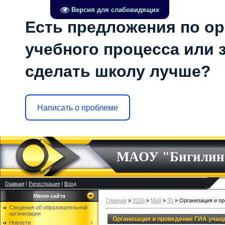
Версия для слабовидящих
Есть предложения по о
учебного процесса или з
сделать школу лучше?
Написать о проблеме
МАОУ "Бигилин
Главная
|
Регистрация
|
Вход
Меню сайта
Главная
»
2026
»
Май
»
30
» Организация и пр
Сведения об образовательной
организации
Организация и проведение ГИА учащи
Новости